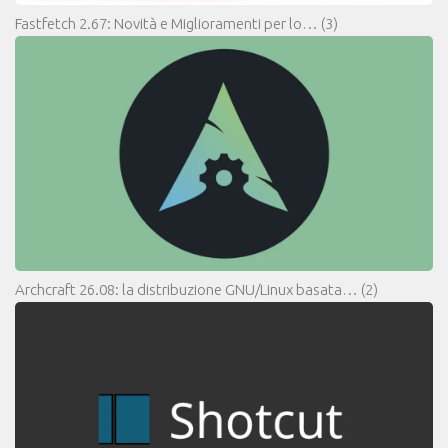
Fastfetch 2.67: Novità e Miglioramenti per lo…
(3)
Archcraft 26.08: la distribuzione GNU/Linux basata…
(2)