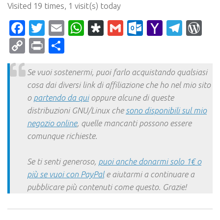
Visited 19 times, 1 visit(s) today
Facebook
Twitter
Email
WhatsApp
Diaspora
Gmail
Outlook.c
Yahoo
Tele
Wo
Mail
Copy
Print
Condividi
Link
Se vuoi sostenermi, puoi farlo acquistando qualsiasi
cosa dai diversi link di affiliazione che ho nel mio sito
o
partendo da qui
oppure alcune di queste
distribuzioni GNU/Linux che
sono disponibili sul mio
negozio online
, quelle mancanti possono essere
comunque richieste.
Se ti senti generoso,
puoi anche donarmi solo 1€ o
più se vuoi con PayPal
e aiutarmi a continuare a
pubblicare più contenuti come questo. Grazie!