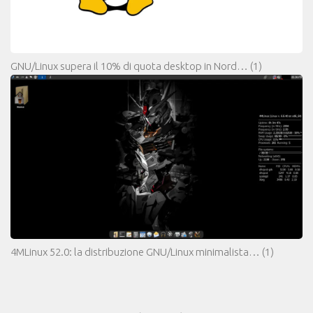
GNU/Linux supera il 10% di quota desktop in Nord…
(1)
4MLinux 52.0: la distribuzione GNU/Linux minimalista…
(1)