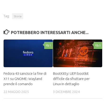
Tag:
Storia
POTREBBERO INTERESSARTI ANCHE...
1
0
Fedora 43 sancisce la fine di
BootKitty: UEFI bootkit
X11 su GNOME: Wayland
difficile da sfruttare per
prende il comando
Linux in dettaglio
22 MAGGIO 2025
3 DICEMBRE 2024