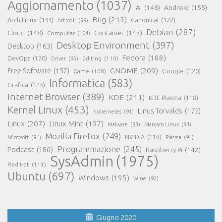
Aggiornamento
(1037)
AI
(148)
Android
(155)
Bug
(215)
Arch Linux
(133)
Canonical
(122)
Articoli
(99)
Debian
(287)
Cloud
(148)
Container
(143)
Computer
(104)
Desktop Environment
(397)
Desktop
(163)
Fedora
(188)
DevOps
(120)
Editing
(110)
Driver
(95)
GNOME
(209)
Free Software
(157)
Game
(108)
Google
(120)
Informatica
(583)
Grafica
(125)
Internet Browser
(389)
KDE
(211)
KDE Plasma
(118)
Kernel Linux
(453)
Linus Torvalds
(172)
Kubernetes
(91)
Linux
(207)
Linux Mint
(197)
Malware
(93)
Manjaro Linux
(94)
Mozilla Firefox
(249)
NVIDIA
(118)
Microsoft
(91)
Plasma
(94)
Programmazione
(245)
Podcast
(186)
Raspberry Pi
(142)
SysAdmin
(1975)
Red Hat
(111)
Ubuntu
(697)
Windows
(195)
Wine
(92)
Giugno 2020