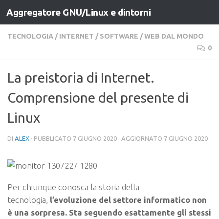
Aggregatore GNU/Linux e dintorni
Salta al contenuto
TECNOLOGIA
/
INTERNET
/
SOFTWARE
/
WEB DAL MONDO
0
La preistoria di Internet.
Comprensione del presente di
Linux
DI
ALEX
· PUBBLICATO
7 GIUGNO 2020
· AGGIORNATO
7 GIUGNO 2020
Per chiunque conosca la storia della
tecnologia,
l’evoluzione del settore informatico non
è una sorpresa. Sta seguendo esattamente gli stessi