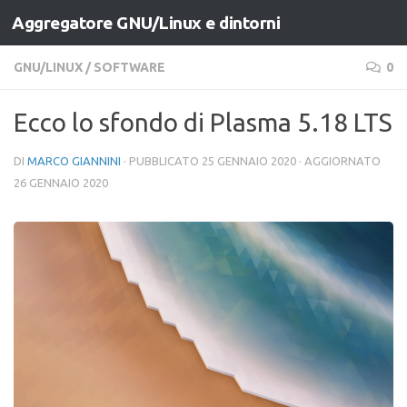
Aggregatore GNU/Linux e dintorni
Salta al contenuto
GNU/LINUX
/
SOFTWARE
0
Ecco lo sfondo di Plasma 5.18 LTS
DI
MARCO GIANNINI
· PUBBLICATO
25 GENNAIO 2020
· AGGIORNATO
26 GENNAIO 2020