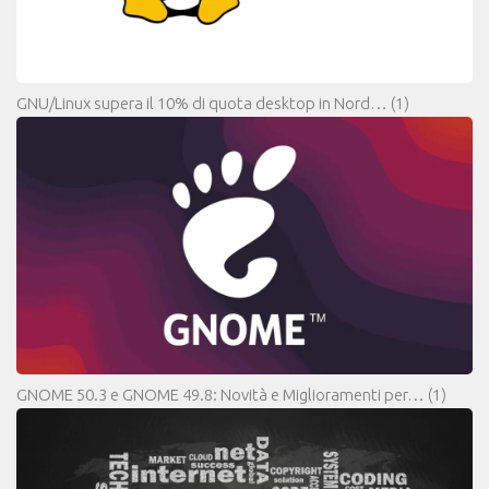
GNU/Linux supera il 10% di quota desktop in Nord…
(1)
GNOME 50.3 e GNOME 49.8: Novità e Miglioramenti per…
(1)