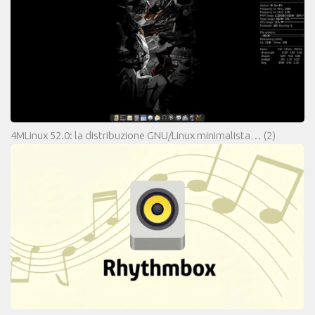
4MLinux 52.0: la distribuzione GNU/Linux minimalista…
(2)