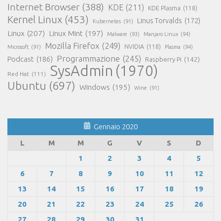
Internet Browser
(388)
KDE
(211)
KDE Plasma
(118)
Kernel Linux
(453)
Linus Torvalds
(172)
Kubernetes
(91)
Linux
(207)
Linux Mint
(197)
Malware
(93)
Manjaro Linux
(94)
Mozilla Firefox
(249)
NVIDIA
(118)
Microsoft
(91)
Plasma
(94)
Programmazione
(245)
Podcast
(186)
Raspberry Pi
(142)
SysAdmin
(1970)
Red Hat
(111)
Ubuntu
(697)
Windows
(195)
Wine
(91)
Gennaio 2020
L
M
M
G
V
S
D
1
2
3
4
5
6
7
8
9
10
11
12
13
14
15
16
17
18
19
20
21
22
23
24
25
26
27
28
29
30
31