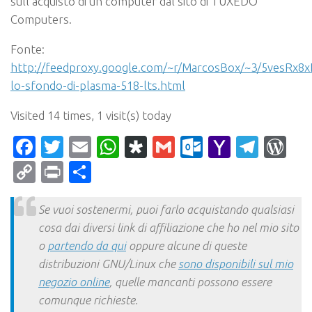
sull’acquisto di un computer dal sito di TUXEDO
Computers.
Fonte:
http://feedproxy.google.com/~r/MarcosBox/~3/5vesRx8x
lo-sfondo-di-plasma-518-lts.html
Visited 14 times, 1 visit(s) today
Facebook
Twitter
Email
WhatsApp
Diaspora
Gmail
Outlook.c
Yahoo
Tele
Wo
Mail
Copy
Print
Condividi
Link
Se vuoi sostenermi, puoi farlo acquistando qualsiasi
cosa dai diversi link di affiliazione che ho nel mio sito
o
partendo da qui
oppure alcune di queste
distribuzioni GNU/Linux che
sono disponibili sul mio
negozio online
, quelle mancanti possono essere
comunque richieste.