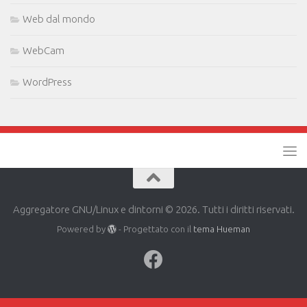
Web dal mondo
WebCam
WordPress
Aggregatore GNU/Linux e dintorni © 2026. Tutti i diritti riservati.
Powered by
- Progettato con il
tema Hueman