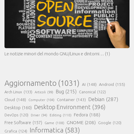
Le notizie minori del mondo GNU/Linux e dintorni…
(1)
Aggiornamento
(1031)
AI
(148)
Android
(155)
Bug
(215)
Arch Linux
(133)
Canonical
(122)
Articoli
(99)
Debian
(287)
Cloud
(148)
Container
(143)
Computer
(104)
Desktop Environment
(396)
Desktop
(160)
Fedora
(188)
DevOps
(120)
Editing
(110)
Driver
(94)
GNOME
(208)
Free Software
(157)
Google
(120)
Game
(108)
Informatica
(583)
Grafica
(124)