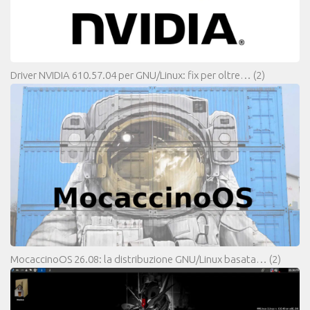
Driver NVIDIA 610.57.04 per GNU/Linux: fix per oltre…
(2)
MocaccinoOS 26.08: la distribuzione GNU/Linux basata…
(2)