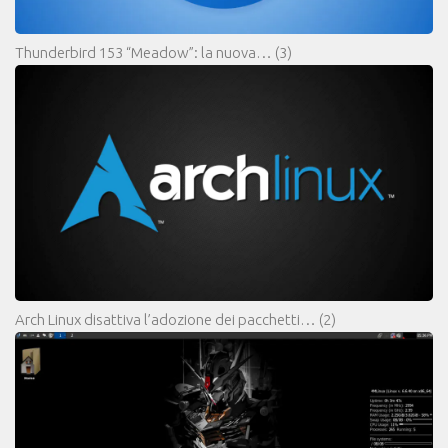
Thunderbird 153 “Meadow”: la nuova…
(3)
Arch Linux disattiva l’adozione dei pacchetti…
(2)