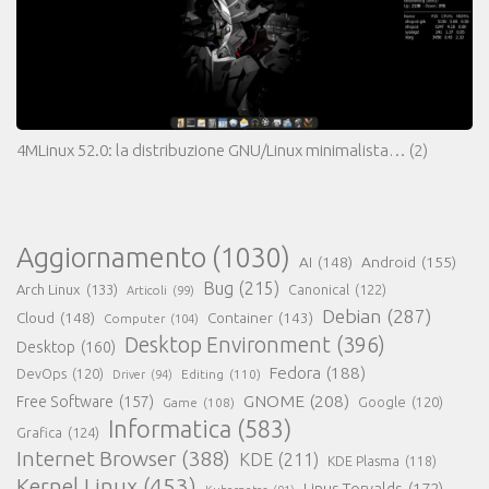
4MLinux 52.0: la distribuzione GNU/Linux minimalista…
(2)
Aggiornamento
(1030)
AI
(148)
Android
(155)
Bug
(215)
Arch Linux
(133)
Canonical
(122)
Articoli
(99)
Debian
(287)
Cloud
(148)
Container
(143)
Computer
(104)
Desktop Environment
(396)
Desktop
(160)
Fedora
(188)
DevOps
(120)
Editing
(110)
Driver
(94)
GNOME
(208)
Free Software
(157)
Google
(120)
Game
(108)
Informatica
(583)
Grafica
(124)
Internet Browser
(388)
KDE
(211)
KDE Plasma
(118)
Kernel Linux
(453)
Linus Torvalds
(172)