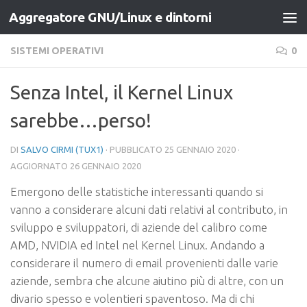
Aggregatore GNU/Linux e dintorni
Salta al contenuto
SISTEMI OPERATIVI
0
Senza Intel, il Kernel Linux
sarebbe…perso!
DI
SALVO CIRMI (TUX1)
· PUBBLICATO
25 GENNAIO 2020
·
AGGIORNATO
26 GENNAIO 2020
Emergono delle statistiche interessanti quando si
vanno a considerare alcuni dati relativi al contributo, in
sviluppo e sviluppatori, di aziende del calibro come
AMD, NVIDIA ed Intel nel Kernel Linux. Andando a
considerare il numero di email provenienti dalle varie
aziende, sembra che alcune aiutino più di altre, con un
divario spesso e volentieri spaventoso. Ma di chi