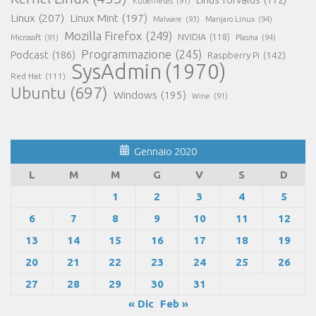
Kubernetes
(91)
Linux
(207)
Linux Mint
(197)
Malware
(93)
Manjaro Linux
(94)
Mozilla Firefox
(249)
NVIDIA
(118)
Microsoft
(91)
Plasma
(94)
Programmazione
(245)
Podcast
(186)
Raspberry Pi
(142)
SysAdmin
(1970)
Red Hat
(111)
Ubuntu
(697)
Windows
(195)
Wine
(91)
Gennaio 2020
L
M
M
G
V
S
D
1
2
3
4
5
6
7
8
9
10
11
12
13
14
15
16
17
18
19
20
21
22
23
24
25
26
27
28
29
30
31
« Dic
Feb »