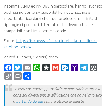
insomma, AMD ed NVIDIA in particolare, hanno lavorato
pochissimo per lo sviluppo del kernel Linux, ma è
importante ricordarsi che Intel produce una infinità di
tipologie di prodotti differenti e che devono tutti essere
compatibili con Linux per le aziende.
Fonte:
https://tuxnews.it/senza-intel-il-kernel-linux-
sarebbe-perso/
Visited 13 times, 1 visit(s) today
Facebook
Twitter
Email
WhatsApp
Diaspora
Gmail
Outlook.c
Yahoo
Tele
Wo
Mail
Copy
Print
Condividi
Link
Se vuoi sostenermi, puoi farlo acquistando qualsiasi
cosa dai diversi link di affiliazione che ho nel mio sito
o
partendo da qui
oppure alcune di queste