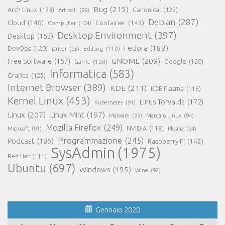
Bug
(215)
Arch Linux
(133)
Canonical
(122)
Articoli
(99)
Debian
(287)
Cloud
(148)
Container
(143)
Computer
(104)
Desktop Environment
(397)
Desktop
(163)
Fedora
(188)
DevOps
(120)
Editing
(110)
Driver
(95)
GNOME
(209)
Free Software
(157)
Game
(108)
Google
(120)
Informatica
(583)
Grafica
(125)
Internet Browser
(389)
KDE
(211)
KDE Plasma
(118)
Kernel Linux
(453)
Linus Torvalds
(172)
Kubernetes
(91)
Linux
(207)
Linux Mint
(197)
Malware
(93)
Manjaro Linux
(94)
Mozilla Firefox
(249)
NVIDIA
(118)
Microsoft
(91)
Plasma
(94)
Programmazione
(245)
Podcast
(186)
Raspberry Pi
(142)
SysAdmin
(1975)
Red Hat
(111)
Ubuntu
(697)
Windows
(195)
Wine
(92)
Gennaio 2020