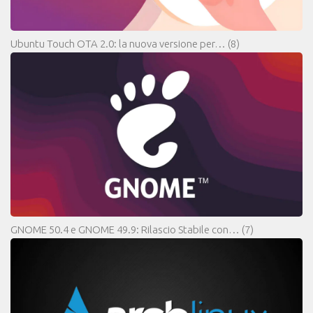
Ubuntu Touch OTA 2.0: la nuova versione per…
(8)
GNOME 50.4 e GNOME 49.9: Rilascio Stabile con…
(7)