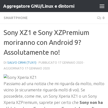
Aggregatore GNU/Linux e dintorni
Salta al contenuto
SMARTPHONE
0
Sony XZ1 e Sony XZPremium
moriranno con Android 9?
Assolutamente no!
DI
SALVO CIRMI (TUX1)
· PUBBLICATO
17 GENNAIO 2020
·
AGGIORNATO
17 GENNAIO 2020
Passiamo ad una notizia che mi riguarda da molto, molto
vicino (e sicuramente riguarda molti di voi). Se
possedete, come me, un Sony Xperia XZ1 o un Sony
Xperia XZPremium, saprete per certo che
Sony non ha