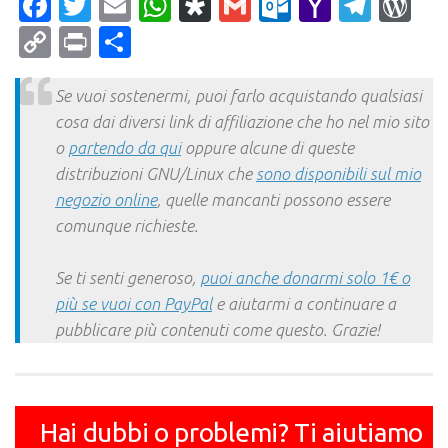
Facebook
Twitter
Email
WhatsApp
Diaspora
Gmail
Outlook.c
Yahoo
Tele
Wo
Mail
Copy
Print
Condividi
Link
Se vuoi sostenermi, puoi farlo acquistando qualsiasi
cosa dai diversi link di affiliazione che ho nel mio sito
o
partendo da qui
oppure alcune di queste
distribuzioni GNU/Linux che
sono disponibili sul mio
negozio online
, quelle mancanti possono essere
comunque richieste.
Se ti senti generoso,
puoi anche donarmi solo 1€ o
più se vuoi con PayPal
e aiutarmi a continuare a
pubblicare più contenuti come questo. Grazie!
Hai dubbi o problemi? Ti aiutiamo