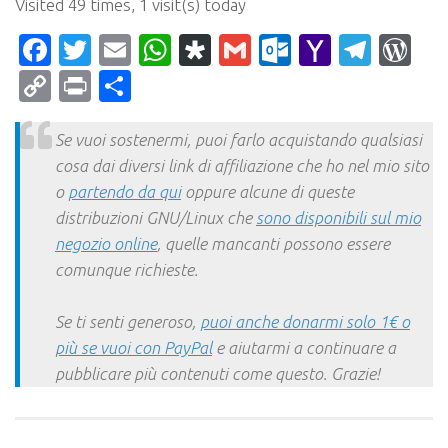
Visited 49 times, 1 visit(s) today
Facebook
Twitter
Email
WhatsApp
Diaspora
Gmail
Outlook.c
Yahoo
Tele
Wo
Mail
Copy
Print
Condividi
Link
Se vuoi sostenermi, puoi farlo acquistando qualsiasi
cosa dai diversi link di affiliazione che ho nel mio sito
o
partendo da qui
oppure alcune di queste
distribuzioni GNU/Linux che
sono disponibili sul mio
negozio online
, quelle mancanti possono essere
comunque richieste.
Se ti senti generoso,
puoi anche donarmi solo 1€ o
più se vuoi con PayPal
e aiutarmi a continuare a
pubblicare più contenuti come questo. Grazie!