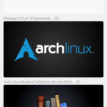
FFmpeg 9.0 “Lei”: il framework…
(5)
Arch Linux disattiva l’adozione dei pacchetti…
(5)