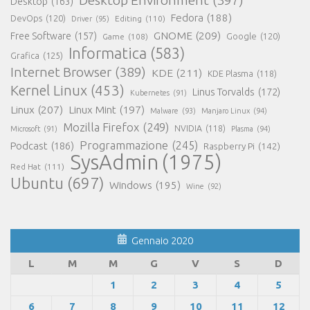
Desktop
(163)
Fedora
(188)
DevOps
(120)
Editing
(110)
Driver
(95)
GNOME
(209)
Free Software
(157)
Game
(108)
Google
(120)
Informatica
(583)
Grafica
(125)
Internet Browser
(389)
KDE
(211)
KDE Plasma
(118)
Kernel Linux
(453)
Linus Torvalds
(172)
Kubernetes
(91)
Linux
(207)
Linux Mint
(197)
Malware
(93)
Manjaro Linux
(94)
Mozilla Firefox
(249)
NVIDIA
(118)
Microsoft
(91)
Plasma
(94)
Programmazione
(245)
Podcast
(186)
Raspberry Pi
(142)
SysAdmin
(1975)
Red Hat
(111)
Ubuntu
(697)
Windows
(195)
Wine
(92)
Gennaio 2020
L
M
M
G
V
S
D
1
2
3
4
5
6
7
8
9
10
11
12