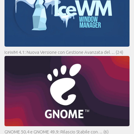
IceWM 4.1: Nuova Versione con Gestione Avanzata del…
(24)
GNOME 50.4 e GNOME 49.9: Rilascio Stabile con…
(6)