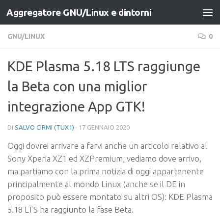
Aggregatore GNU/Linux e dintorni
Salta al contenuto
GNU/LINUX
0
KDE Plasma 5.18 LTS raggiunge
la Beta con una miglior
integrazione App GTK!
DI
SALVO CIRMI (TUX1)
·
17 GENNAIO 2020
Oggi dovrei arrivare a farvi anche un articolo relativo al
Sony Xperia XZ1 ed XZPremium, vediamo dove arrivo,
ma partiamo con la prima notizia di oggi appartenente
principalmente al mondo Linux (anche se il DE in
proposito può essere montato su altri OS): KDE Plasma
5.18 LTS ha raggiunto la fase Beta.