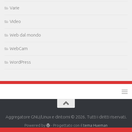
Varie
Video
Web dal mondo
WebCam
WordPress
Aggregatore GNU/Linux e dintorni © 2026. Tutti i diritti riservati.
Powered by
- Progettato con il
tema Hueman