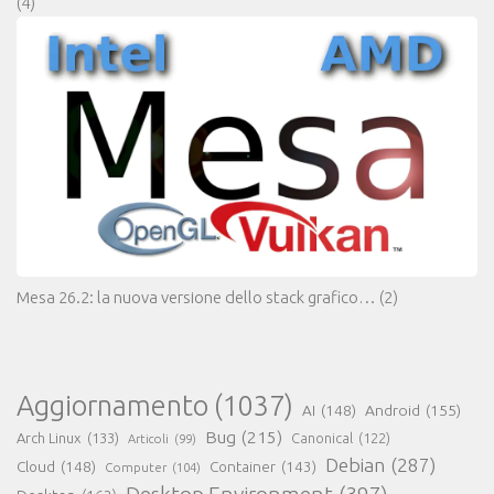
(4)
Mesa 26.2: la nuova versione dello stack grafico…
(2)
Aggiornamento
(1037)
AI
(148)
Android
(155)
Bug
(215)
Arch Linux
(133)
Canonical
(122)
Articoli
(99)
Debian
(287)
Cloud
(148)
Container
(143)
Computer
(104)
Desktop Environment
(397)