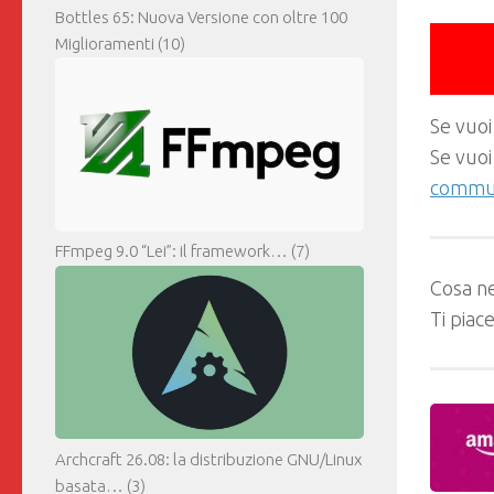
Bottles 65: Nuova Versione con oltre 100
Miglioramenti
(10)
Se vuoi
Se vuoi
commun
FFmpeg 9.0 “Lei”: il framework…
(7)
Cosa ne
Ti piac
Archcraft 26.08: la distribuzione GNU/Linux
basata…
(3)