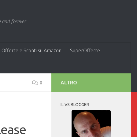
 and forever
 Offerte e Sconti su Amazon
SuperOfferte
0
ALTRO
IL VS BLOGGER
lease