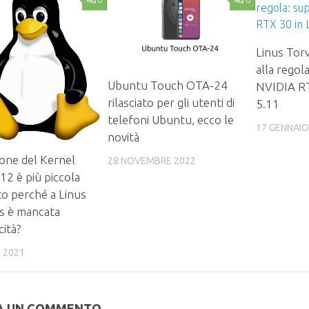
Linus Torv
alla regol
Ubuntu Touch OTA-24
NVIDIA RT
rilasciato per gli utenti di
5.11
telefoni Ubuntu, ecco le
17 GENNAIO
novità
ione del Kernel
28 NOVEMBRE 2022
12 è più piccola
ito perché a Linus
s è mancata
cità?
 2021
A UN COMMENTO