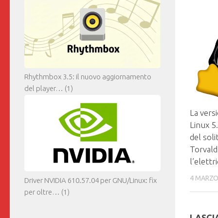
Rhythmbox 3.5: il nuovo aggiornamento
del player…
(1)
La vers
Linux 5.
del sol
Torvald
l’elettri
4 MARZO
Driver NVIDIA 610.57.04 per GNU/Linux: fix
per oltre…
(1)
LASCI