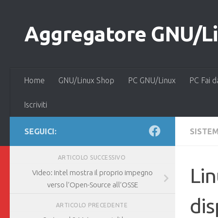
Salta al contenuto
Aggregatore GNU/Lin
Home
GNU/Linux Shop
PC GNU/Linux
PC Fai d
Iscriviti
SEGUICI:
SISTEM
ARTICOLO SUCCESSIVO
Lin
Video: Intel mostra il proprio impegno
verso l’Open-Source all’OSSE
dis
ARTICOLO PRECEDENTE