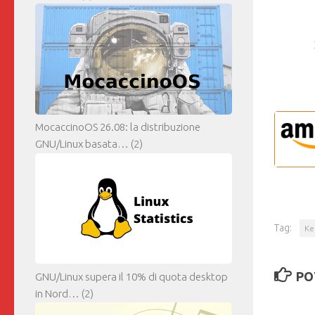
MocaccinoOS 26.08: la distribuzione
GNU/Linux basata…
(2)
Tag:
Ke
PO
GNU/Linux supera il 10% di quota desktop
in Nord…
(2)