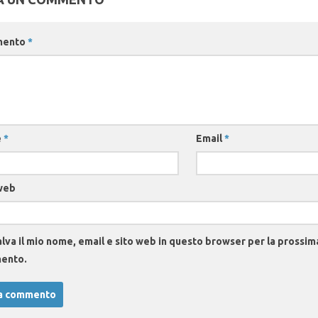
mento
*
e
*
Email
*
web
lva il mio nome, email e sito web in questo browser per la prossim
ento.