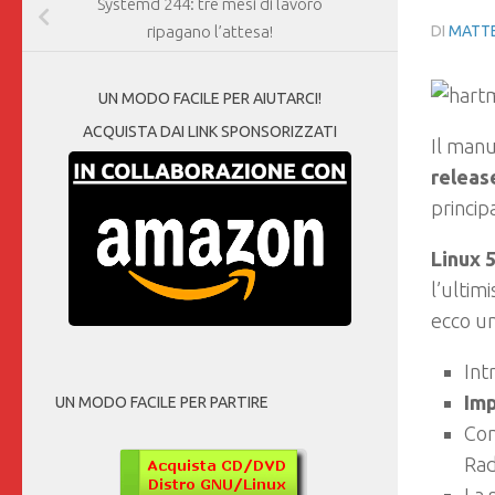
Systemd 244: tre mesi di lavoro
DI
MATTE
ripagano l’attesa!
UN MODO FACILE PER AIUTARCI!
ACQUISTA DAI LINK SPONSORIZZATI
Il man
release
princip
Linux 
l’ultim
ecco un
Int
Imp
UN MODO FACILE PER PARTIRE
Com
Rad