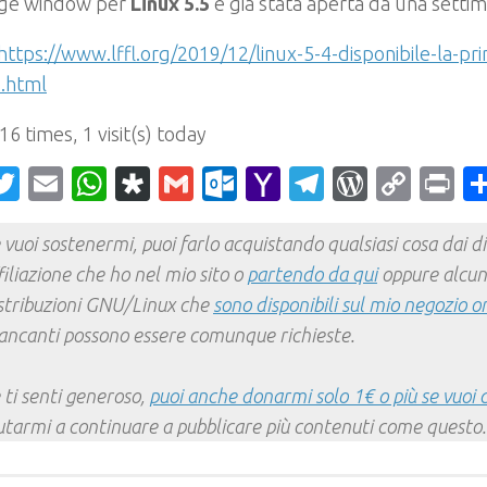
ge window per
Linux 5.5
è già stata aperta da una setti
https://www.lffl.org/2019/12/linux-5-4-disponibile-la-pr
e.html
 16 times, 1 visit(s) today
acebook
Twitter
Email
WhatsApp
Diaspora
Gmail
Outlook.com
Yahoo
Telegram
WordPr
Cop
Pr
Mail
Link
 vuoi sostenermi, puoi farlo acquistando qualsiasi cosa dai div
filiazione che ho nel mio sito o
partendo da qui
oppure alcun
stribuzioni GNU/Linux che
sono disponibili sul mio negozio o
ncanti possono essere comunque richieste.
 ti senti generoso,
puoi anche donarmi solo 1€ o più se vuoi 
utarmi a continuare a pubblicare più contenuti come questo.