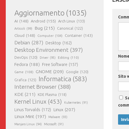
Aggiornamento
(1035)
Com
AI
(148)
Android
(155)
Arch Linux
(133)
Bug
(215)
Canonical
(122)
Articoli
(99)
Cloud
(148)
Container
(143)
Computer
(104)
Debian
(287)
Desktop
(162)
Desktop Environment
(397)
Nom
DevOps
(120)
Editing
(110)
Driver
(95)
Fedora
(188)
Free Software
(157)
GNOME
(209)
Game
(108)
Google
(120)
Sito 
Informatica
(583)
Grafica
(125)
Internet Browser
(388)
KDE
(211)
KDE Plasma
(118)
Sa
Kernel Linux
(453)
Kubernetes
(91)
comm
Linux
(207)
Linus Torvalds
(172)
Linux Mint
(197)
Malware
(93)
Manjaro Linux
(94)
Microsoft
(91)