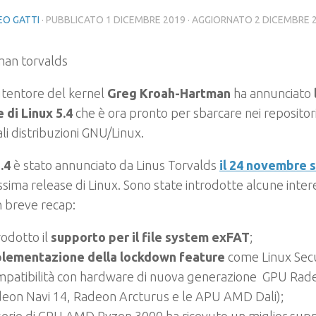
O GATTI
· PUBBLICATO
1 DICEMBRE 2019
· AGGIORNATO
2 DICEMBRE 
utentore del kernel
Greg Kroah-Hartman
ha annunciato
 di Linux 5.4
che è ora pronto per sbarcare nei repositor
ali distribuzioni GNU/Linux.
5.4
è stato annunciato da Linus Torvalds
il 24 novembre 
issima release di Linux. Sono state introdotte alcune inter
 breve recap:
rodotto il
supporto per il file system exFAT
;
lementazione della lockdown feature
come Linux Sec
patibilità con hardware di nuova generazione GPU Rade
eon Navi 14, Radeon Arcturus e le APU AMD Dali);