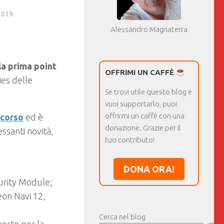
2019
Alessandro Magnaterra
la prima point
OFFRIMI UN CAFFÈ
ies delle
Se trovi utile questo blog e
vuoi supportarlo, puoi
offrirmi un caffè con una
scorso
ed è
donazione. Grazie per il
essanti novità,
tuo contributo!
DONA ORA!
urity Module;
on Navi 12,
Cerca nel blog