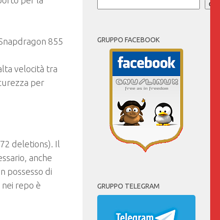
orto per la
Cer
GRUPPO FACEBOOK
m Snapdragon 855
lta velocità tra
icurezza per
2 deletions). Il
ssario, anche
in possesso di
 nei repo è
GRUPPO TELEGRAM