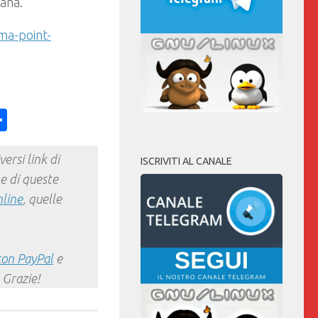
mana.
ima-point-
ess
y
int
Condividi
ersi link di
ISCRIVITI AL CANALE
e di queste
nline
, quelle
con PayPal
e
 Grazie!