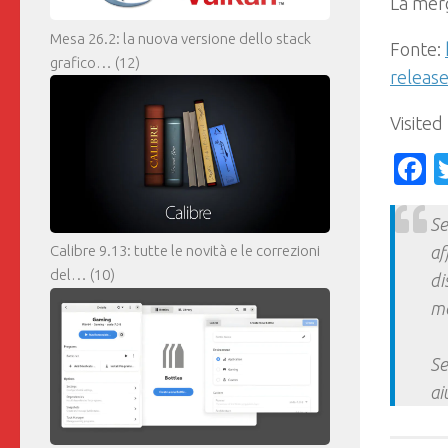
La mer
Mesa 26.2: la nuova versione dello stack
Fonte:
grafico…
(12)
releas
Visited
F
Se
af
Calibre 9.13: tutte le novità e le correzioni
del…
(10)
di
ma
Se
ai