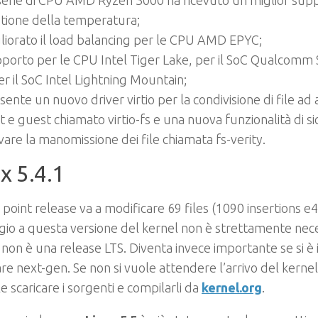
serie di CPU AMD Ryzen 3000 ha ricevuto un miglior supp
tione della temperatura;
liorato il load balancing per le CPU AMD EPYC;
porto per le CPU Intel Tiger Lake, per il SoC Qualcom
er il SoC Intel Lightning Mountain;
sente un nuovo driver virtio per la condivisione di file ad a
t e guest chiamato virtio-fs e una nuova funzionalità di s
evare la manomissione dei file chiamata fs-verity.
x 5.4.1
point release va a modificare 69 files (1090 insertions e47
io a questa versione del kernel non è strettamente nece
non è una release LTS. Diventa invece importante se si è 
e next-gen. Se non si vuole attendere l’arrivo del kernel
le scaricare i sorgenti e compilarli da
kernel.org
.