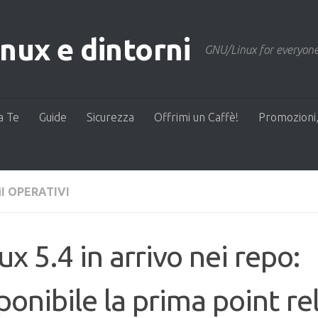
ux e dintorni
GNU/Linux for everyone
a Te
Guide
Sicurezza
Offrimi un Caffè!
Promozioni,
I OPERATIVI
ux 5.4 in arrivo nei repo:
ponibile la prima point re