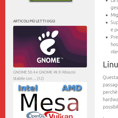
La 
ges
Mig
ARTICOLI PIÙ LETTI OGGI
Sup
e p
Pre
hos
ril
Linu
GNOME 50.4 e GNOME 49.9: Rilascio
Questa 
Stabile con…
(12)
passagg
perchè 
hardwar
possibi