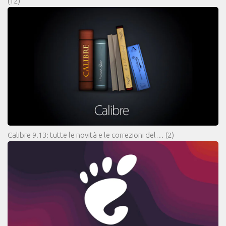
(12)
Calibre 9.13: tutte le novità e le correzioni del…
(2)