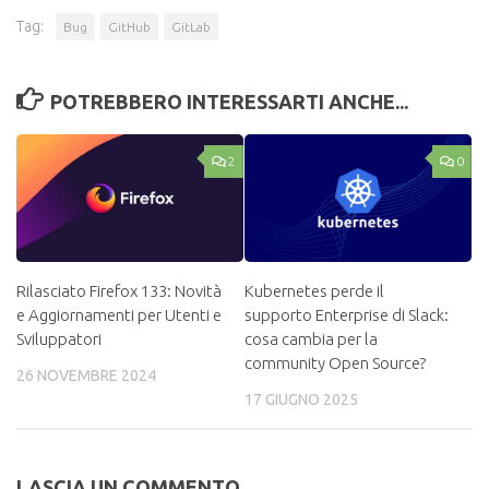
Tag:
Bug
GitHub
GitLab
POTREBBERO INTERESSARTI ANCHE...
2
0
Rilasciato Firefox 133: Novità
Kubernetes perde il
e Aggiornamenti per Utenti e
supporto Enterprise di Slack:
Sviluppatori
cosa cambia per la
community Open Source?
26 NOVEMBRE 2024
17 GIUGNO 2025
LASCIA UN COMMENTO