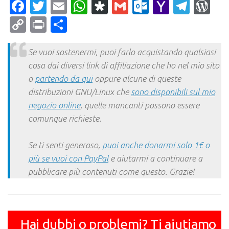
Facebook
Twitter
Email
WhatsApp
Diaspora
Gmail
Outlook.c
Yahoo
Tele
Wo
Mail
Copy
Print
Condividi
Link
Se vuoi sostenermi, puoi farlo acquistando qualsiasi
cosa dai diversi link di affiliazione che ho nel mio sito
o
partendo da qui
oppure alcune di queste
distribuzioni GNU/Linux che
sono disponibili sul mio
negozio online
, quelle mancanti possono essere
comunque richieste.
Se ti senti generoso,
puoi anche donarmi solo 1€ o
più se vuoi con PayPal
e aiutarmi a continuare a
pubblicare più contenuti come questo. Grazie!
Hai dubbi o problemi? Ti aiutiamo