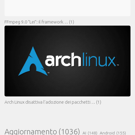
FFmpeg 9.0 “Lei”: il framework…
(1)
Arch Linux disattiva l’adozione dei pacchetti…
(1)
Aggiornamento
(1036)
AI
(148)
Android
(155)