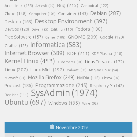
Bug
(215)
Arch Linux
(133)
Canonical
(122)
Articoli
(99)
Debian
(287)
Cloud
(148)
Container
(143)
Computer
(104)
Desktop Environment
(397)
Desktop
(163)
Fedora
(188)
DevOps
(120)
Editing
(110)
Driver
(95)
GNOME
(209)
Free Software
(157)
Game
(108)
Google
(120)
Informatica
(583)
Grafica
(125)
Internet Browser
(389)
KDE
(211)
KDE Plasma
(118)
Kernel Linux
(453)
Linus Torvalds
(172)
Kubernetes
(91)
Linux
(207)
Linux Mint
(197)
Malware
(93)
Manjaro Linux
(94)
Mozilla Firefox
(249)
NVIDIA
(118)
Microsoft
(91)
Plasma
(94)
Programmazione
(245)
Podcast
(186)
Raspberry Pi
(142)
SysAdmin
(1974)
Red Hat
(111)
Ubuntu
(697)
Windows
(195)
Wine
(92)
Novembre 2019