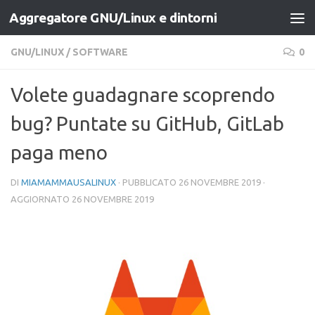
Aggregatore GNU/Linux e dintorni
Salta al contenuto
GNU/LINUX
/
SOFTWARE
0
Volete guadagnare scoprendo
bug? Puntate su GitHub, GitLab
paga meno
DI
MIAMAMMAUSALINUX
· PUBBLICATO
26 NOVEMBRE 2019
·
AGGIORNATO
26 NOVEMBRE 2019