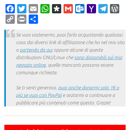
Facebook
Twitter
Email
WhatsApp
Diaspora
Gmail
Outlook.c
Yahoo
Tele
Wo
Mail
Copy
Print
Condividi
Link
Se vuoi sostenermi, puoi farlo acquistando qualsiasi
cosa dai diversi link di affiliazione che ho nel mio sito
o
partendo da qui
oppure alcune di queste
distribuzioni GNU/Linux che
sono disponibili sul mio
negozio online
, quelle mancanti possono essere
comunque richieste.
Se ti senti generoso,
puoi anche donarmi solo 1€ o
più se vuoi con PayPal
e aiutarmi a continuare a
pubblicare più contenuti come questo. Grazie!