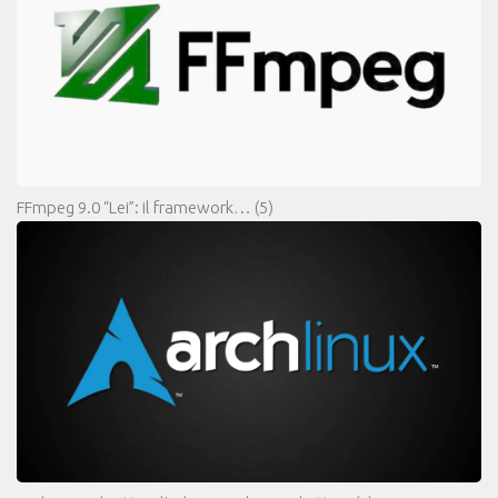
FFmpeg 9.0 “Lei”: il framework…
(5)