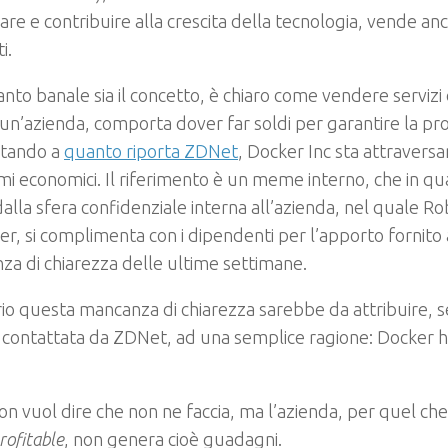
are e contribuire alla crescita della tecnologia, vende anc
i.
nto banale sia il concetto, è chiaro come vendere servizi 
un’azienda, comporta dover far soldi per garantire la pro
stando a
quanto riporta ZDNet
, Docker Inc sta attravers
i economici. Il riferimento è un meme interno, che in q
dalla sfera confidenziale interna all’azienda, nel quale 
er, si complimenta con i dipendenti per l’apporto fornito 
a di chiarezza delle ultime settimane.
io questa mancanza di chiarezza sarebbe da attribuire, 
 contattata da ZDNet, ad una semplice ragione: Docker h
non vuol dire che non ne faccia, ma l’azienda, per quel ch
rofitable
, non genera cioè guadagni.