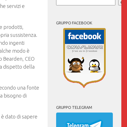
Cer
he servizi e
GRUPPO FACEBOOK
e prodotti,
pria sussistenza.
ando ingenti
ualche modo è
Rob Bearden, CEO
a dispetto della
secondo una fonte
a bisogno di
GRUPPO TELEGRAM
e è dato di sapere