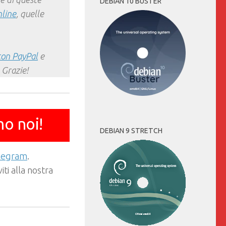
DEBIAN 10 BUSTER
nline
, quelle
con PayPal
e
 Grazie!
mo noi!
DEBIAN 9 STRETCH
elegram
.
ti alla nostra