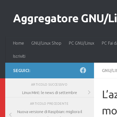
Salta al contenuto
Aggregatore GNU/Lin
Home
GNU/Linux Shop
PC GNU/Linux
PC Fai d
Iscriviti
SEGUICI:
GNU/L
ARTICOLO SUCCESSIVO
L’a
Linux Mint: le news di settembre
ARTICOLO PRECEDENTE
mod
Nuova versione di Raspbian: migliora il