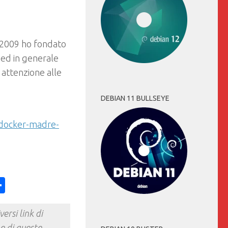
 2009 ho fondato
e ed in generale
 attenzione alle
DEBIAN 11 BULLSEYE
docker-madre-
ess
y
int
Condividi
ersi link di
e di queste