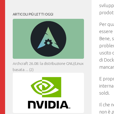
svilupp
prodott
ARTICOLI PIÙ LETTI OGGI
Per qua
essere 
Bene, 
problem
uscito 
di Dock
Archcraft 26.08: la distribuzione GNU/Linux
mancanz
basata…
(2)
E propr
interna
soldi.
Il che 
non è
p