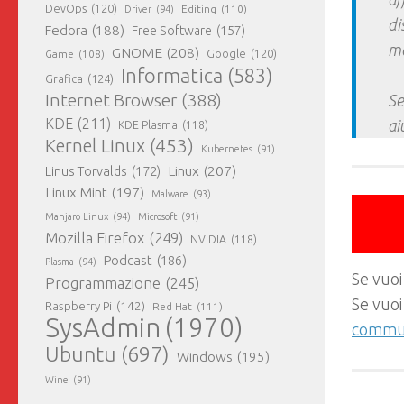
DevOps
(120)
Editing
(110)
Driver
(94)
di
Fedora
(188)
Free Software
(157)
ma
GNOME
(208)
Google
(120)
Game
(108)
Informatica
(583)
Grafica
(124)
Internet Browser
(388)
Se
KDE
(211)
ai
KDE Plasma
(118)
Kernel Linux
(453)
Kubernetes
(91)
Linux
(207)
Linus Torvalds
(172)
Linux Mint
(197)
Malware
(93)
Manjaro Linux
(94)
Microsoft
(91)
Mozilla Firefox
(249)
NVIDIA
(118)
Podcast
(186)
Plasma
(94)
Se vuoi
Programmazione
(245)
Se vuoi
Raspberry Pi
(142)
Red Hat
(111)
SysAdmin
(1970)
commun
Ubuntu
(697)
Windows
(195)
Wine
(91)