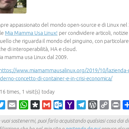
pre appassionato del mondo open-source e di Linux nel
ale
Mia Mamma Usa Linux!
per condividere articoli, notizi
uello che riguarda il mondo del pinguino, con particolare
he di interoperabilità, HA e cloud.
mia mamma usa Linux dal 2009.
https://www.miamammausalinux.org/2019/10/lazienda-
erno-concetto-di-container-e-in-crisi-economica/
 16 times, 1 visit(s) today
acebook
Twitter
Email
WhatsApp
Diaspora
Gmail
Outlook.com
Yahoo
Telegram
WordPr
Cop
Pr
Mail
Link
 vuoi sostenermi, puoi farlo acquistando qualsiasi cosa dai div
filiazione che ho nel mio sito o
partendo da qui
oppure alcun