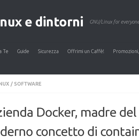
ux e dintorni
GNU/Linux for everyone
a Te
Guide
Sicurezza
Offrimi un Caffè!
Promozioni,
INUX
/
SOFTWARE
zienda Docker, madre del
erno concetto di containe