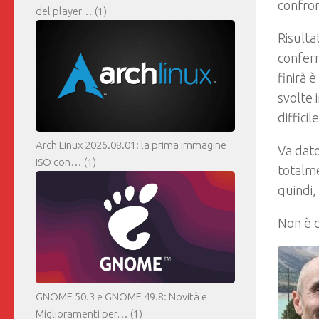
confron
del player…
(1)
Risulta
conferm
finirà 
svolte 
difficile
Arch Linux 2026.08.01: la prima immagine
Va dato
ISO con…
(1)
totalm
quindi,
Non è d
GNOME 50.3 e GNOME 49.8: Novità e
Miglioramenti per…
(1)