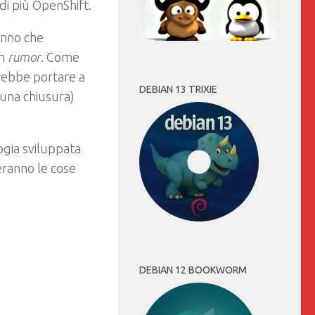
di più OpenShift.
fanno che
un
rumor
. Come
otrebbe portare a
DEBIAN 13 TRIXIE
una chiusura)
ogia sviluppata
ranno le cose
DEBIAN 12 BOOKWORM