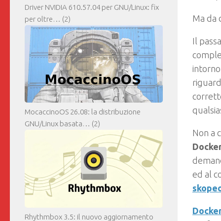
Driver NVIDIA 610.57.04 per GNU/Linux: fix
Ma da d
per oltre…
(2)
Il pass
complet
intorno
riguard
corrett
qualsias
MocaccinoOS 26.08: la distribuzione
GNU/Linux basata…
(2)
Non a 
Docke
demanda
ed al 
skope
Docke
Rhythmbox 3.5: il nuovo aggiornamento