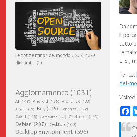
Da sem
il port
tutto q
tematic
Le notizie minori del mondo GNU/Linux e
E, sì, 
dintorni…
(1)
Fonte:
del-mod
Aggiornamento
(1031)
Visited
AI
(148)
Android
(155)
Arch Linux
(133)
Bug
(215)
F
Canonical
(122)
Articoli
(99)
Cloud
(148)
Container
(143)
Computer
(104)
Debian
(287)
Desktop
(160)
Se
Desktop Environment
(396)
af