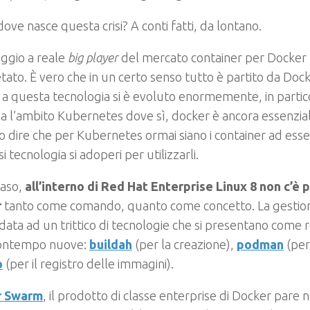
ove nasce questa crisi? A conti fatti, da lontano.
aggio a reale
big player
del mercato container per Docker 
ato. È vero che in un certo senso tutto è partito da Doc
 a questa tecnologia si è evoluto enormemente, in parti
a l’ambito Kubernetes dove sì, docker è ancora essenzia
o dire che per Kubernetes ormai siano i container ad esser
i tecnologia si adoperi per utilizzarli.
caso,
all’interno di Red Hat Enterprise Linux 8 non c’è p
r
tanto come comando, quanto come concetto. La gestion
ta ad un trittico di tecnologie che si presentano come r
contempo nuove:
buildah
(per la creazione),
podman
(per 
o
(per il registro delle immagini).
r Swarm
, il prodotto di classe enterprise di Docker pare 