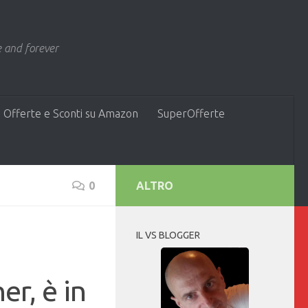
 and forever
 Offerte e Sconti su Amazon
SuperOfferte
0
ALTRO
IL VS BLOGGER
r, è in