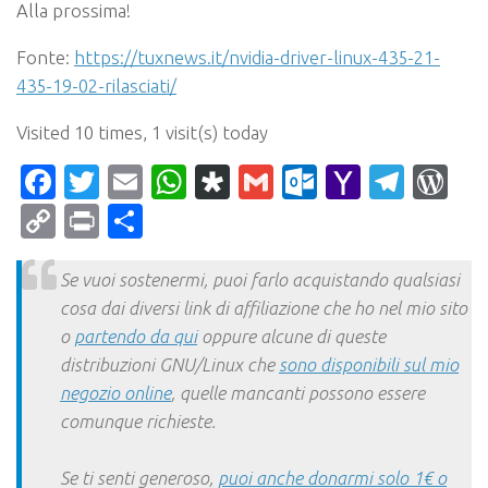
Alla prossima!
Fonte:
https://tuxnews.it/nvidia-driver-linux-435-21-
435-19-02-rilasciati/
Visited 10 times, 1 visit(s) today
Facebook
Twitter
Email
WhatsApp
Diaspora
Gmail
Outlook.c
Yahoo
Tele
Wo
Mail
Copy
Print
Condividi
Link
Se vuoi sostenermi, puoi farlo acquistando qualsiasi
cosa dai diversi link di affiliazione che ho nel mio sito
o
partendo da qui
oppure alcune di queste
distribuzioni GNU/Linux che
sono disponibili sul mio
negozio online
, quelle mancanti possono essere
comunque richieste.
Se ti senti generoso,
puoi anche donarmi solo 1€ o