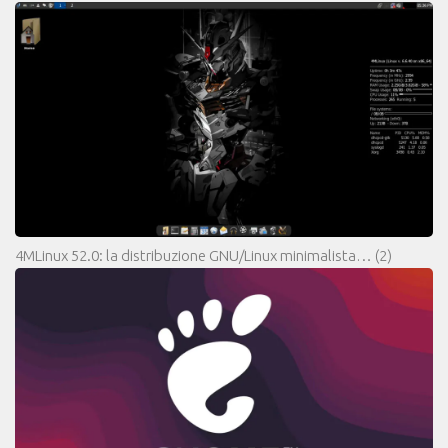
4MLinux 52.0: la distribuzione GNU/Linux minimalista…
(2)