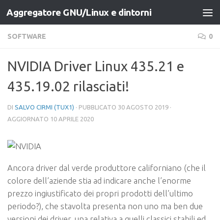
Aggregatore GNU/Linux e dintorni
Salta al contenuto
SOFTWARE
0
NVIDIA Driver Linux 435.21 e
435.19.02 rilasciati!
DI
SALVO CIRMI (TUX1)
· PUBBLICATO
30 AGOSTO 2019
·
AGGIORNATO
10 APRILE 2020
Ancora driver dal verde produttore californiano (che il
colore dell’aziende stia ad indicare anche l’enorme
prezzo ingiustificato dei propri prodotti dell’ultimo
periodo?), che stavolta presenta non uno ma ben due
versioni dei driver, una relativa a quelli classici stabili ed