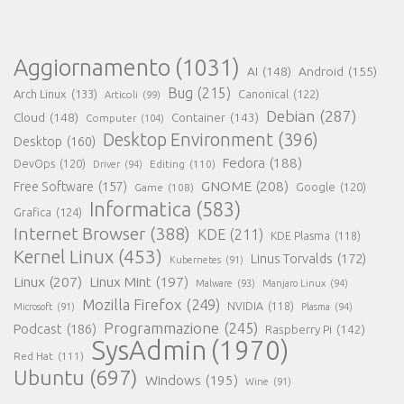
Aggiornamento
(1031)
AI
(148)
Android
(155)
Bug
(215)
Arch Linux
(133)
Canonical
(122)
Articoli
(99)
Debian
(287)
Cloud
(148)
Container
(143)
Computer
(104)
Desktop Environment
(396)
Desktop
(160)
Fedora
(188)
DevOps
(120)
Editing
(110)
Driver
(94)
GNOME
(208)
Free Software
(157)
Google
(120)
Game
(108)
Informatica
(583)
Grafica
(124)
Internet Browser
(388)
KDE
(211)
KDE Plasma
(118)
Kernel Linux
(453)
Linus Torvalds
(172)
Kubernetes
(91)
Linux
(207)
Linux Mint
(197)
Malware
(93)
Manjaro Linux
(94)
Mozilla Firefox
(249)
NVIDIA
(118)
Microsoft
(91)
Plasma
(94)
Programmazione
(245)
Podcast
(186)
Raspberry Pi
(142)
SysAdmin
(1970)
Red Hat
(111)
Ubuntu
(697)
Windows
(195)
Wine
(91)