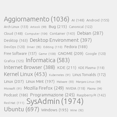
Aggiornamento
(1036)
AI
(148)
Android
(155)
Bug
(215)
Arch Linux
(133)
Canonical
(122)
Articoli
(99)
Debian
(287)
Cloud
(148)
Container
(143)
Computer
(104)
Desktop Environment
(397)
Desktop
(163)
Fedora
(188)
DevOps
(120)
Editing
(110)
Driver
(95)
GNOME
(209)
Free Software
(157)
Game
(108)
Google
(120)
Informatica
(583)
Grafica
(125)
Internet Browser
(388)
KDE
(211)
KDE Plasma
(118)
Kernel Linux
(453)
Linus Torvalds
(172)
Kubernetes
(91)
Linux
(207)
Linux Mint
(197)
Malware
(93)
Manjaro Linux
(94)
Mozilla Firefox
(249)
NVIDIA
(118)
Microsoft
(91)
Plasma
(94)
Programmazione
(245)
Podcast
(186)
Raspberry Pi
(142)
SysAdmin
(1974)
Red Hat
(111)
Ubuntu
(697)
Windows
(195)
Wine
(92)