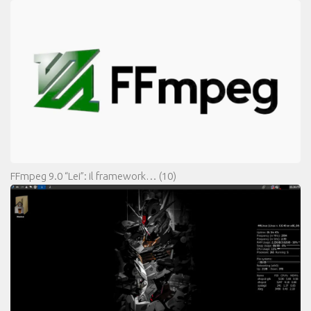
FFmpeg 9.0 “Lei”: il framework…
(10)