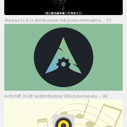
4MLinux 52.0: la distribuzione GNU/Linux minimalista…
(7)
Archcraft 26.08: la distribuzione GNU/Linux basata…
(4)