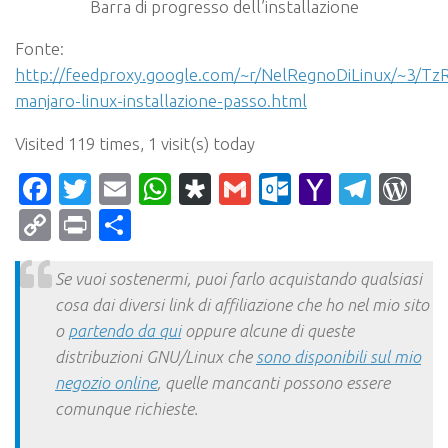
Barra di progresso dell’installazione
Fonte:
http://feedproxy.google.com/~r/NelRegnoDiLinux/~3/Tz
manjaro-linux-installazione-passo.html
Visited 119 times, 1 visit(s) today
Facebook
Twitter
Email
WhatsApp
Diaspora
Gmail
Outlook.c
Yahoo
Tele
Wo
Mail
Copy
Print
Condividi
Link
Se vuoi sostenermi, puoi farlo acquistando qualsiasi
cosa dai diversi link di affiliazione che ho nel mio sito
o
partendo da qui
oppure alcune di queste
distribuzioni GNU/Linux che
sono disponibili sul mio
negozio online
, quelle mancanti possono essere
comunque richieste.