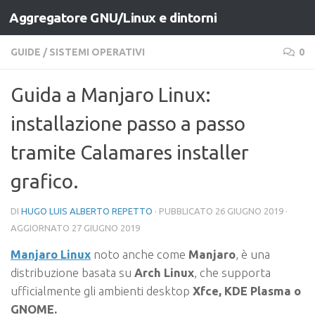
Aggregatore GNU/Linux e dintorni
Salta al contenuto
GUIDE
/
SISTEMI OPERATIVI
0
Guida a Manjaro Linux:
installazione passo a passo
tramite Calamares installer
grafico.
DI
HUGO LUIS ALBERTO REPETTO
· PUBBLICATO
26 GIUGNO 2019
·
AGGIORNATO
27 GIUGNO 2019
Manjaro Linux
noto anche come
Manjaro
, è una
distribuzione basata su
Arch Linux
, che supporta
ufficialmente gli ambienti desktop
Xfce, KDE Plasma o
GNOME.