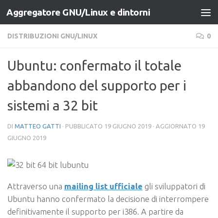
Aggregatore GNU/Linux e dintorni
Salta al contenuto
DISTRIBUZIONI GNU/LINUX
0
Ubuntu: confermato il totale
abbandono del supporto per i
sistemi a 32 bit
DI
MATTEO GATTI
· PUBBLICATO
19 GIUGNO 2019
· AGGIORNATO
19
GIUGNO 2019
Attraverso una
mailing list ufficiale
gli sviluppatori di
Ubuntu hanno confermato la decisione di interrompere
definitivamente il supporto per i386. A partire da