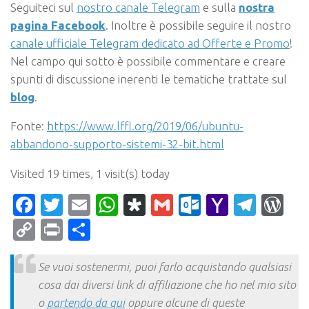
Seguiteci sul
nostro canale Telegram
e sulla
nostra
pagina Facebook
. Inoltre è possibile seguire il nostro
canale ufficiale Telegram dedicato ad Offerte e Promo
!
Nel campo qui sotto è possibile commentare e creare
spunti di discussione inerenti le tematiche trattate sul
blog
.
Fonte:
https://www.lffl.org/2019/06/ubuntu-
abbandono-supporto-sistemi-32-bit.html
Visited 19 times, 1 visit(s) today
Facebook
Twitter
Email
WhatsApp
Diaspora
Gmail
Outlook.c
Yahoo
Tele
Wo
Mail
Copy
Print
Condividi
Link
Se vuoi sostenermi, puoi farlo acquistando qualsiasi
cosa dai diversi link di affiliazione che ho nel mio sito
o
partendo da qui
oppure alcune di queste