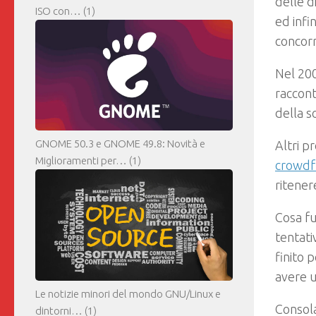
delle d
ISO con…
(1)
ed infi
concor
Nel 200
raccon
della s
GNOME 50.3 e GNOME 49.8: Novità e
Altri p
Miglioramenti per…
(1)
crowdf
ritenere
Cosa f
tentati
finito 
avere u
Le notizie minori del mondo GNU/Linux e
Consola
dintorni…
(1)