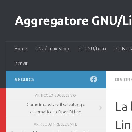
Salta al contenuto
Aggregatore GNU/Lin
Home
GNU/Linux Shop
PC GNU/Linux
PC Fai d
Iscriviti
SEGUICI:
DISTRI
ARTICOLO SUCCESSIVO
La 
Come impostare il salvataggio
automatico in OpenOffice.
Lin
ARTICOLO PRECEDENTE