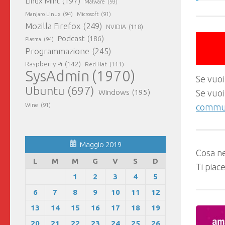
Linux Mint
(197)
Malware
(93)
Manjaro Linux
(94)
Microsoft
(91)
Mozilla Firefox
(249)
NVIDIA
(118)
Podcast
(186)
Plasma
(94)
Programmazione
(245)
Raspberry Pi
(142)
Red Hat
(111)
SysAdmin
(1970)
Se vuoi
Ubuntu
(697)
Windows
(195)
Se vuoi
Wine
(91)
commun
Maggio 2019
Cosa ne
L
M
M
G
V
S
D
Ti piac
1
2
3
4
5
6
7
8
9
10
11
12
13
14
15
16
17
18
19
20
21
22
23
24
25
26