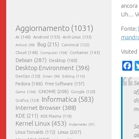
ancora 
Uh… Ve
Aggiornamento
(1031)
Fonte:
mandra
AI
(148)
Android
(155)
Arch Linux
(133)
Bug
(215)
Canonical
(122)
Articoli
(99)
Visited
Cloud
(148)
Container
(143)
Computer
(104)
Debian
(287)
Desktop
(160)
F
Desktop Environment
(396)
DevOps
(120)
Editing
(110)
Driver
(94)
Se
Fedora
(188)
Free Software
(157)
GNOME
(208)
af
Google
(120)
Game
(108)
Informatica
(583)
di
Grafica
(124)
Internet Browser
(388)
ma
KDE
(211)
KDE Plasma
(118)
Kernel Linux
(453)
Kubernetes
(91)
Se
Linux
(207)
Linus Torvalds
(172)
ai