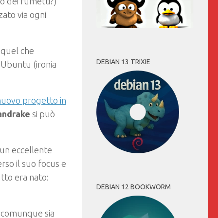
o dei fumetti?)
zato via ogni
 quel che
DEBIAN 13 TRIXIE
 Ubuntu (ironia
l nuovo progetto in
ndrake
si può
 un eccellente
rso il suo focus e
utto era nato:
DEBIAN 12 BOOKWORM
o comunque sia