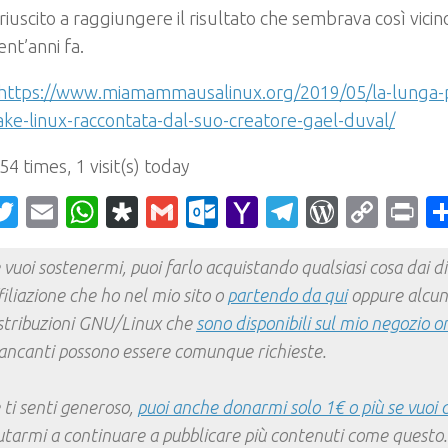
riuscito a raggiungere il risultato che sembrava così vi
nt’anni fa.
https://www.miamammausalinux.org/2019/05/la-lunga-p
ke-linux-raccontata-dal-suo-creatore-gael-duval/
 54 times, 1 visit(s) today
acebook
Twitter
Email
WhatsApp
Diaspora
Gmail
Outlook.com
Yahoo
Telegram
WordPr
Cop
Pr
Mail
Link
 vuoi sostenermi, puoi farlo acquistando qualsiasi cosa dai div
filiazione che ho nel mio sito o
partendo da qui
oppure alcun
stribuzioni GNU/Linux che
sono disponibili sul mio negozio o
ncanti possono essere comunque richieste.
 ti senti generoso,
puoi anche donarmi solo 1€ o più se vuoi 
utarmi a continuare a pubblicare più contenuti come questo.