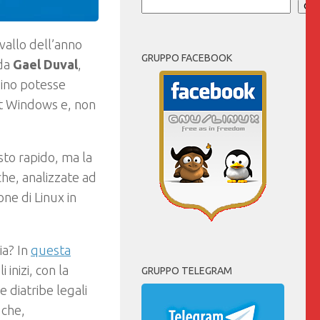
Cer
vallo dell’anno
GRUPPO FACEBOOK
 da
Gael Duval
,
uino potesse
ft Windows e, non
osto rapido, ma la
che, analizzate ad
one di Linux in
ia? In
questa
 inizi, con la
GRUPPO TELEGRAM
e diatribe legali
 che,