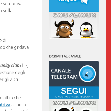
che sembrava
o sulla
o di
ndo che gridava
ISCRIVITI AL CANALE
nity club
che,
estione degli
 gli altri
o altro che
driva
a causa