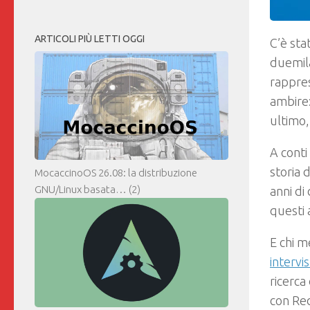
ARTICOLI PIÙ LETTI OGGI
C’è sta
duemila
rappres
ambire:
ultimo,
A conti
storia 
MocaccinoOS 26.08: la distribuzione
GNU/Linux basata…
(2)
anni di
questi 
E chi m
interv
ricerca
con Red