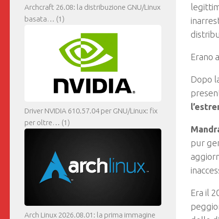
legitti
Archcraft 26.08: la distribuzione GNU/Linux
basata…
(1)
inarres
distrib
Erano a
Dopo la
presen
l’estr
Driver NVIDIA 610.57.04 per GNU/Linux: fix
per oltre…
(1)
Mandra
pur gen
aggiorn
inacces
Era il 
peggior
Arch Linux 2026.08.01: la prima immagine