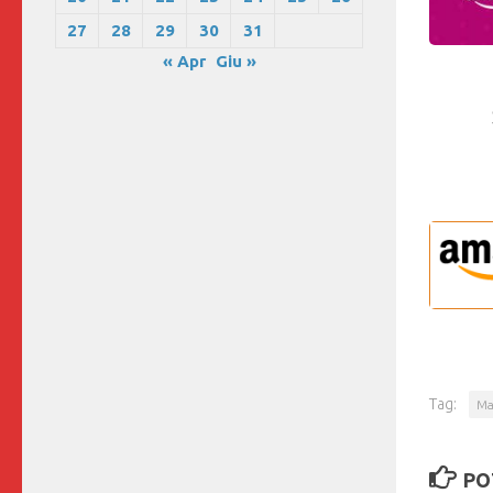
27
28
29
30
31
« Apr
Giu »
Tag:
Ma
PO