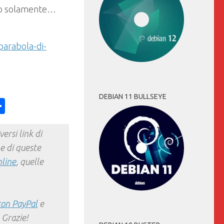
cino solamente…
arabola-di-
DEBIAN 11 BULLSEYE
ess
y
int
Condividi
ersi link di
e di queste
nline
, quelle
con PayPal
e
 Grazie!