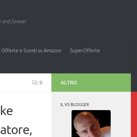
 and forever
 Offerte e Sconti su Amazon
SuperOfferte
0
ALTRO
IL VS BLOGGER
ake
eatore,