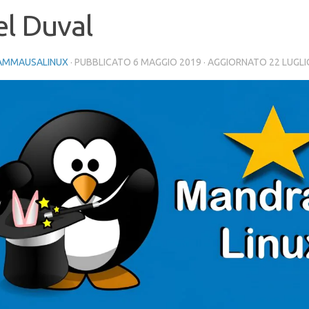
l Duval
AMMAUSALINUX
· PUBBLICATO
6 MAGGIO 2019
· AGGIORNATO
22 LUGLI