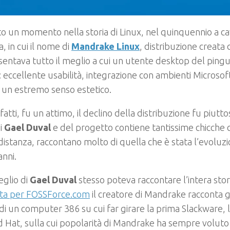
to un momento nella storia di Linux, nel quinquennio a ca
, in cui il nome di
Mandrake Linux
, distribuzione creata
entava tutto il meglio a cui un utente desktop del ping
 eccellente usabilità, integrazione con ambienti Microso
 un estremo senso estetico.
 fatti, fu un attimo, il declino della distribuzione fu piutt
di
Gael Duval
e del progetto contiene tantissime chicche 
 distanza, raccontano molto di quella che è stata l’evoluzi
anni.
eglio di
Gael Duval
stesso poteva raccontare l’intera stor
ista per FOSSForce.com
il creatore di Mandrake racconta gli
 di un computer 386 su cui far girare la prima Slackware, l
 Hat, sulla cui popolarità di Mandrake ha sempre voluto