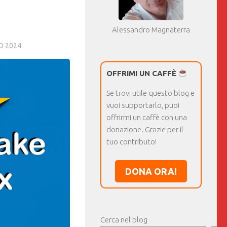
Alessandro Magnaterra
O 2024
OFFRIMI UN CAFFÈ
Se trovi utile questo blog e
vuoi supportarlo, puoi
offrirmi un caffè con una
donazione. Grazie per il
tuo contributo!
DONA ORA!
Cerca nel blog