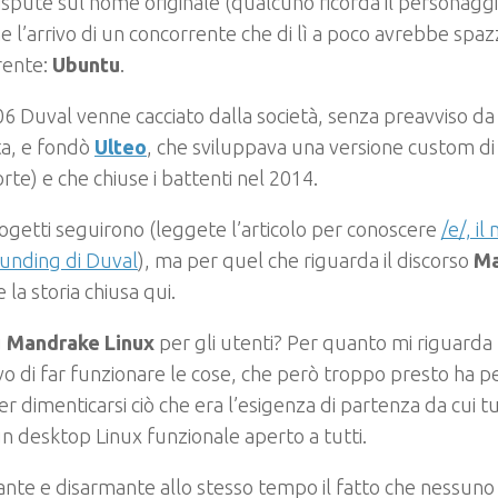
ispute sul nome originale (qualcuno ricorda il personaggi
ne l’arrivo di un concorrente che di lì a poco avrebbe spaz
rente:
Ubuntu
.
6 Duval venne cacciato dalla società, senza preavviso da
ta, e fondò
Ulteo
, che sviluppava una versione custom di
orte) e che chiuse i battenti nel 2014.
rogetti seguirono (leggete l’articolo per conoscere
/e/, i
unding di Duval
), ma per quel che riguarda il discorso
Ma
 la storia chiusa qui.
u
Mandrake Linux
per gli utenti? Per quanto mi riguarda
vo di far funzionare le cose, che però troppo presto ha pe
per dimenticarsi ciò che era l’esigenza di partenza da cui t
n desktop Linux funzionale aperto a tutti.
nte e disarmante allo stesso tempo il fatto che nessun