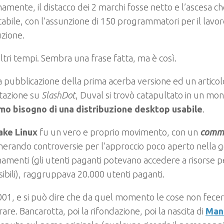
mamente, il distacco dei 2 marchi fosse netto e l’ascesa 
tabile, con l’assunzione di 150 programmatori per il lavor
uzione.
ltri tempi. Sembra una frase fatta, ma è così.
 pubblicazione della prima acerba versione ed un articol
tazione su
SlashDot
, Duval si trovò catapultato in un mo
emo bisogno di una distribuzione desktop usabile
.
ke Linux
fu un vero e proprio movimento, con un
commu
erando controversie per l’approccio poco aperto nella g
amenti (gli utenti paganti potevano accedere a risorse per
sibili), raggruppava 20.000 utenti paganti.
2001, e si può dire che da quel momento le cose non fecer
are. Bancarotta, poi la rifondazione, poi la nascita di
Man