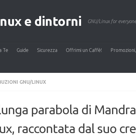
ux e dintorni
GNU/Linux for everyone
a Te
Guide
Sicurezza
Offrimi un Caffè!
Promozioni,
BUZIONI GNU/LINUX
lunga parabola di Mandr
ux, raccontata dal suo cr