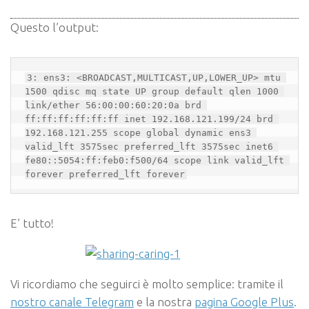
Questo l’output:
3: ens3: <BROADCAST,MULTICAST,UP,LOWER_UP> mtu 
1500 qdisc mq state UP group default qlen 1000 
link/ether 56:00:00:60:20:0a brd 
ff:ff:ff:ff:ff:ff inet 192.168.121.199/24 brd 
192.168.121.255 scope global dynamic ens3 
valid_lft 3575sec preferred_lft 3575sec inet6 
fe80::5054:ff:feb0:f500/64 scope link valid_lft 
forever preferred_lft forever
E’ tutto!
Vi ricordiamo che seguirci è molto semplice: tramite il
nostro canale Telegram
e la nostra
pagina Google Plus
.