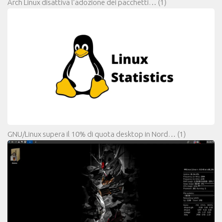
Arch Linux disattiva l’adozione dei pacchetti…
(1)
GNU/Linux supera il 10% di quota desktop in Nord…
(1)