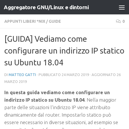
Aggregatore GNU/Linux e dintorni
Salta al contenuto
APPUNTI LIBERI *NIX
/
GUIDE
0
[GUIDA] Vediamo come
configurare un indirizzo IP statico
su Ubuntu 18.04
DI
MATTEO GATTI
· PUBBLICATO
24 MARZO 2019
· AGGIORNATO
26
MARZO 2019
In questa guida vediamo come configurare un
indirizzo IP statico su Ubuntu 18.04
. Nella maggior
parte delle situazioni l’indirizzo IP viene attribuito
dinamicamente dal router. Impostarlo statico può
essere necessario in diverse situazioni, ad esempio se