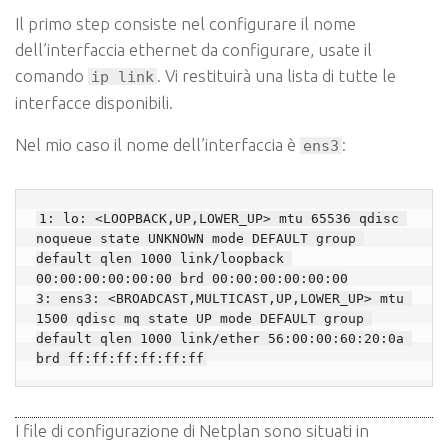
Il primo step consiste nel configurare il nome
dell’interfaccia ethernet da configurare, usate il
comando
. Vi restituirà una lista di tutte le
ip link
interfacce disponibili.
Nel mio caso il nome dell’interfaccia è
:
ens3
1: lo: <LOOPBACK,UP,LOWER_UP> mtu 65536 qdisc 
noqueue state UNKNOWN mode DEFAULT group 
default qlen 1000 link/loopback 
00:00:00:00:00:00 brd 00:00:00:00:00:00

3: ens3: <BROADCAST,MULTICAST,UP,LOWER_UP> mtu 
1500 qdisc mq state UP mode DEFAULT group 
default qlen 1000 link/ether 56:00:00:60:20:0a 
brd ff:ff:ff:ff:ff:ff
I file di configurazione di Netplan sono situati in