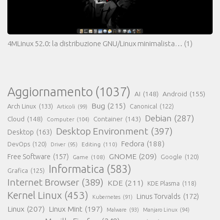
4MLinux 52.0: la distribuzione GNU/Linux minimalista…
(1)
Aggiornamento
(1037)
AI
(148)
Android
(155)
Bug
(215)
Arch Linux
(133)
Canonical
(122)
Articoli
(99)
Debian
(287)
Cloud
(148)
Container
(143)
Computer
(104)
Desktop Environment
(397)
Desktop
(163)
Fedora
(188)
DevOps
(120)
Editing
(110)
Driver
(95)
GNOME
(209)
Free Software
(157)
Game
(108)
Google
(120)
Informatica
(583)
Grafica
(125)
Internet Browser
(389)
KDE
(211)
KDE Plasma
(118)
Kernel Linux
(453)
Linus Torvalds
(172)
Kubernetes
(91)
Linux
(207)
Linux Mint
(197)
Malware
(93)
Manjaro Linux
(94)