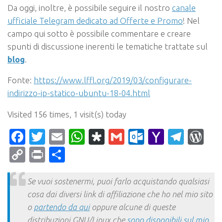
Da oggi, inoltre, è possibile seguire il nostro
canale
ufficiale Telegram dedicato ad Offerte e Promo
! Nel
campo qui sotto è possibile commentare e creare
spunti di discussione inerenti le tematiche trattate sul
blog
.
Fonte:
https://www.lffl.org/2019/03/configurare-
indirizzo-ip-statico-ubuntu-18-04.html
Visited 156 times, 1 visit(s) today
Facebook
Twitter
Email
WhatsApp
Diaspora
Gmail
Outlook.c
Yahoo
Tele
Wo
Mail
Copy
Print
Condividi
Link
Se vuoi sostenermi, puoi farlo acquistando qualsiasi
cosa dai diversi link di affiliazione che ho nel mio sito
o
partendo da qui
oppure alcune di queste
distribuzioni GNU/Linux che
sono disponibili sul mio