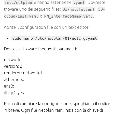
e hanno estensione
. Dovreste
/etc/netplan
.yaml
trovare uno dei seguenti files:
,
01-netcfg.yaml
50-
o
.
cloud-init.yaml
NN_interfaceName.yaml
Aprite il configuration file con un text editor:
sudo nano /etc/netplan/01-netcfg.yaml
Dovreste trovare i seguenti parametri:
network:
version: 2
renderer: networkd
ethernets:
ens3:
dhcp4: yes
Prima di cambiare la configurazione, spieghiamo il codice
in breve. Ogni file Netplan Yaml inizia con la chiave di