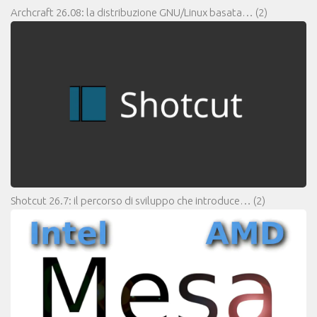
Archcraft 26.08: la distribuzione GNU/Linux basata…
(2)
Shotcut 26.7: il percorso di sviluppo che introduce…
(2)