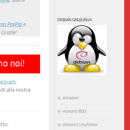
DEBIAN GNU/LINUX
con PayPal
e
 Grazie!
mo noi!
elegram
.
ti alla nostra
Amazon
Annunci BSD
tto.
Annunci Gnu/Linux