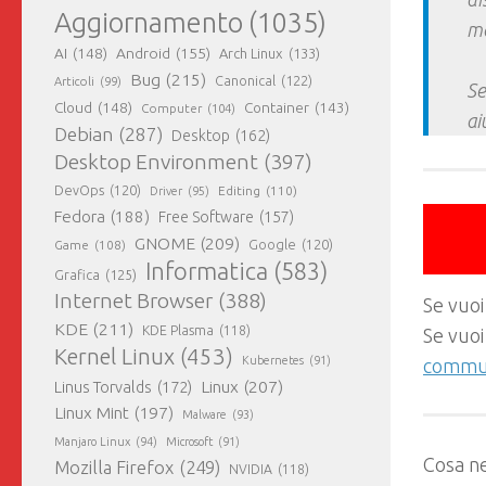
Aggiornamento
(1035)
ma
AI
(148)
Android
(155)
Arch Linux
(133)
Bug
(215)
Canonical
(122)
Articoli
(99)
Se
Cloud
(148)
Container
(143)
Computer
(104)
ai
Debian
(287)
Desktop
(162)
Desktop Environment
(397)
DevOps
(120)
Editing
(110)
Driver
(95)
Fedora
(188)
Free Software
(157)
GNOME
(209)
Game
(108)
Google
(120)
Informatica
(583)
Grafica
(125)
Internet Browser
(388)
Se vuoi
KDE
(211)
KDE Plasma
(118)
Se vuoi
Kernel Linux
(453)
Kubernetes
(91)
commun
Linux
(207)
Linus Torvalds
(172)
Linux Mint
(197)
Malware
(93)
Manjaro Linux
(94)
Microsoft
(91)
Cosa ne
Mozilla Firefox
(249)
NVIDIA
(118)