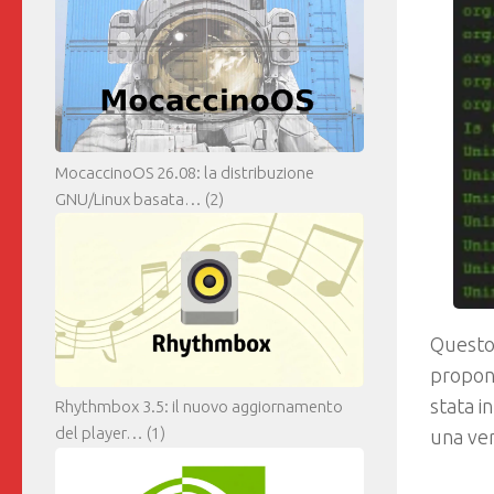
MocaccinoOS 26.08: la distribuzione
GNU/Linux basata…
(2)
Questo 
propone
stata i
Rhythmbox 3.5: il nuovo aggiornamento
del player…
(1)
una ver