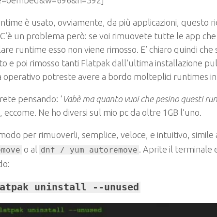
re=oembed&w=696&h=392]
ntime è usato, ovviamente, da più applicazioni, questo ri
 C’è un problema però: se voi rimuovete tutte le app ch
lare runtime esso non viene rimosso. E’ chiaro quindi che
ato e poi rimosso tanti Flatpak dall’ultima installazione pu
 operativo potreste avere a bordo molteplici runtimes inut
rete pensando: ‘
Vabè ma quanto vuoi che pesino questi ru
 eccome. Ne ho diversi sul mio pc da oltre 1GB l’uno.
modo per rimuoverli, semplice, veloce, e intuitivo, simile 
o al
. Aprite il terminale
emove
dnf / yum autoremove
do:
atpak uninstall --unused