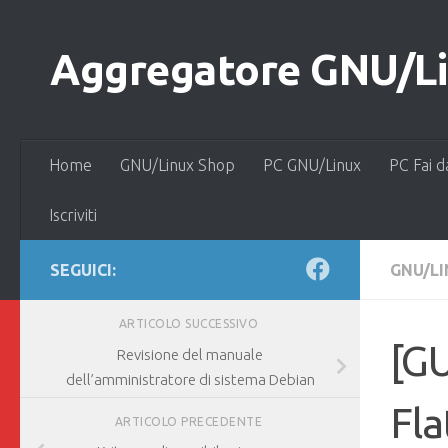
Salta al contenuto
Aggregatore GNU/Lin
Home
GNU/Linux Shop
PC GNU/Linux
PC Fai d
Iscriviti
SEGUICI:
GNU/L
ARTICOLO SUCCESSIVO
[G
Revisione del manuale
dell’amministratore di sistema Debian
Fla
ARTICOLO PRECEDENTE