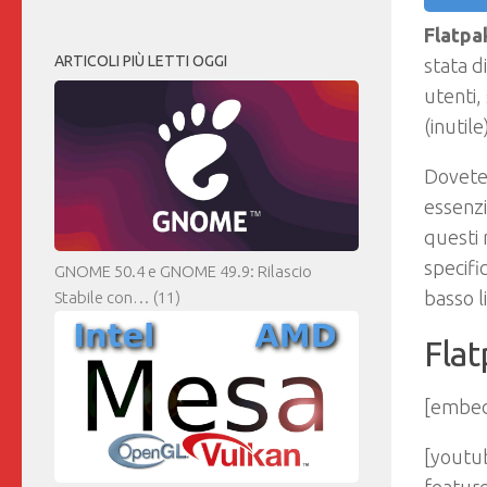
Flatpa
ARTICOLI PIÙ LETTI OGGI
stata d
utenti,
(inutile
Dovete 
essenzi
questi 
specifi
GNOME 50.4 e GNOME 49.9: Rilascio
basso li
Stabile con…
(11)
Flat
[embed
[youtu