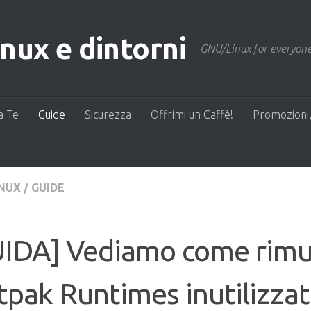
ux e dintorni
GNU/Linux for everyone
a Te
Guide
Sicurezza
Offrimi un Caffè!
Promozioni,
INUX
/
GUIDE
UIDA] Vediamo come rimu
tpak Runtimes inutilizzat