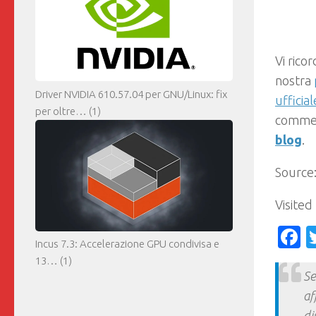
Vi rico
nostra
Driver NVIDIA 610.57.04 per GNU/Linux: fix
ufficia
per oltre…
(1)
comment
blog
.
Source
Visited
F
Incus 7.3: Accelerazione GPU condivisa e
13…
(1)
Se
af
di