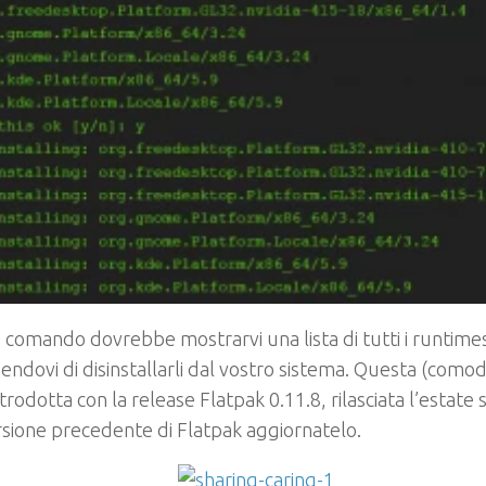
comando dovrebbe mostrarvi una lista di tutti i runtimes 
ndovi di disinstallarli dal vostro sistema. Questa (comod
ntrodotta con la release Flatpak 0.11.8, rilasciata l’estate 
sione precedente di Flatpak aggiornatelo.