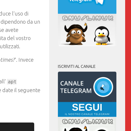
duce l’uso di
e dipendono da un
 se avete
lita del vostro
ilizzati.
ntimes?
‘. Invece
ISCRIVITI AL CANALE
all’
apt
 e date il seguente