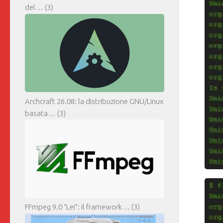
del…
(3)
Archcraft 26.08: la distribuzione GNU/Linux
basata…
(3)
FFmpeg 9.0 “Lei”: il framework…
(3)