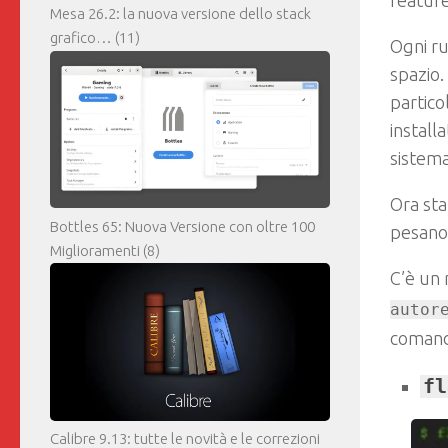
featu
Mesa 26.2: la nuova versione dello stack
grafico…
(11)
Ogni ru
spazio.
partico
install
sistema
Ora sta
Bottles 65: Nuova Versione con oltre 100
pesano,
Miglioramenti
(8)
C’è un 
autor
coman
fl
Calibre 9.13: tutte le novità e le correzioni