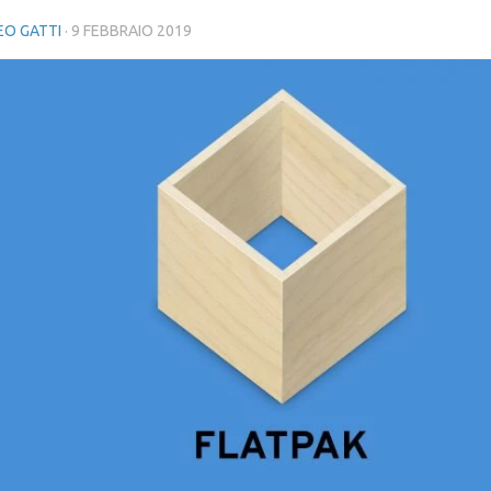
O GATTI
·
9 FEBBRAIO 2019