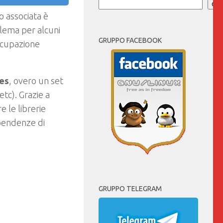
Cer
 associata è
blema per alcuni
GRUPPO FACEBOOK
occupazione
es
, overo un set
etc). Grazie a
 le librerie
ipendenze di
GRUPPO TELEGRAM