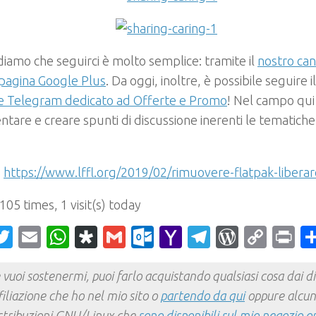
rdiamo che seguirci è molto semplice: tramite il
nostro ca
pagina Google Plus
. Da oggi, inoltre, è possibile seguire 
le Telegram dedicato ad Offerte e Promo
! Nel campo qui 
are e creare spunti di discussione inerenti le tematiche 
:
https://www.lffl.org/2019/02/rimuovere-flatpak-liberar
 105 times, 1 visit(s) today
acebook
Twitter
Email
WhatsApp
Diaspora
Gmail
Outlook.com
Yahoo
Telegram
WordPr
Cop
Pr
Mail
Link
 vuoi sostenermi, puoi farlo acquistando qualsiasi cosa dai div
filiazione che ho nel mio sito o
partendo da qui
oppure alcun
stribuzioni GNU/Linux che
sono disponibili sul mio negozio o