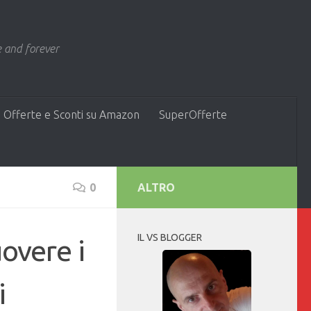
 and forever
 Offerte e Sconti su Amazon
SuperOfferte
0
ALTRO
IL VS BLOGGER
overe i
i