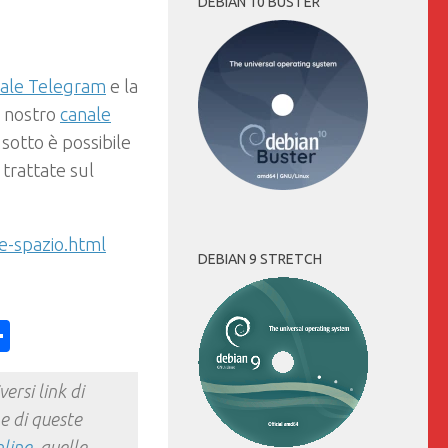
DEBIAN 10 BUSTER
nale Telegram
e la
il nostro
canale
sotto è possibile
trattate sul
e-spazio.html
DEBIAN 9 STRETCH
ess
y
int
Condividi
ersi link di
e di queste
nline
, quelle