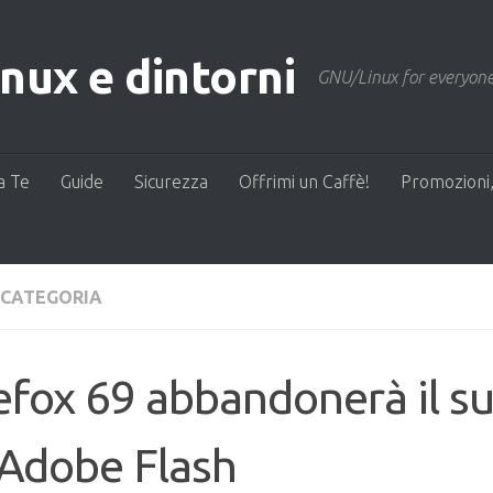
ux e dintorni
GNU/Linux for everyone
a Te
Guide
Sicurezza
Offrimi un Caffè!
Promozioni,
 CATEGORIA
efox 69 abbandonerà il s
 Adobe Flash