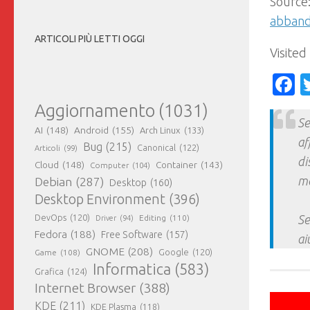
Source
abband
ARTICOLI PIÙ LETTI OGGI
Visited
F
Aggiornamento
(1031)
Se
AI
(148)
Android
(155)
Arch Linux
(133)
af
Bug
(215)
Canonical
(122)
Articoli
(99)
di
Cloud
(148)
Container
(143)
Computer
(104)
ma
Debian
(287)
Desktop
(160)
Desktop Environment
(396)
DevOps
(120)
Se
Editing
(110)
Driver
(94)
Fedora
(188)
Free Software
(157)
ai
GNOME
(208)
Google
(120)
Game
(108)
Informatica
(583)
Grafica
(124)
Internet Browser
(388)
KDE
(211)
KDE Plasma
(118)