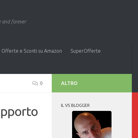
 and forever
 Offerte e Sconti su Amazon
SuperOfferte
0
ALTRO
IL VS BLOGGER
upporto