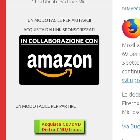
11 su Ubuntu e/o Linux Mint
DI
MARCO
UN MODO FACILE PER AIUTARCI!
ACQUISTA DAI LINK SPONSORIZZATI
Mozilla
69 per 
3 sette
continu
svilupp
La deci
Firefox
UN MODO FACILE PER PARTIRE
Microso
Via Bug