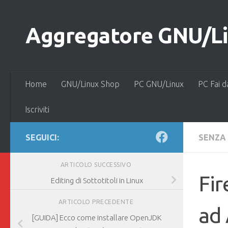
Salta al contenuto
Aggregatore GNU/Lin
Home
GNU/Linux Shop
PC GNU/Linux
PC Fai d
Iscriviti
SEGUICI:
SENZA
ARTICOLO SUCCESSIVO
Fir
Editing di Sottotitoli in Linux
ARTICOLO PRECEDENTE
ad
[GUIDA] Ecco come installare OpenJDK