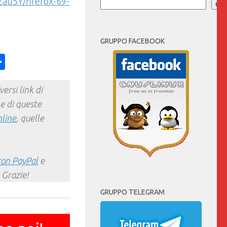
au5Y/firefox-69-
Cer
GRUPPO FACEBOOK
ess
y
int
Condividi
ersi link di
e di queste
nline
, quelle
con PayPal
e
 Grazie!
GRUPPO TELEGRAM