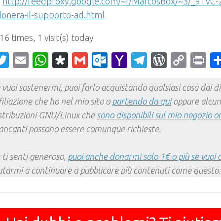
:
http://feedproxy.google.com/~r/MarcosBox/~3/_9TvC-2
onera-il-supporto-ad.html
 16 times, 1 visit(s) today
acebook
Twitter
Email
WhatsApp
Diaspora
Gmail
Outlook.com
Yahoo
Telegram
WordPr
Cop
Pr
Mail
Link
 vuoi sostenermi, puoi farlo acquistando qualsiasi cosa dai div
filiazione che ho nel mio sito o
partendo da qui
oppure alcun
stribuzioni GNU/Linux che
sono disponibili sul mio negozio o
ncanti possono essere comunque richieste.
 ti senti generoso,
puoi anche donarmi solo 1€ o più se vuoi 
utarmi a continuare a pubblicare più contenuti come questo.