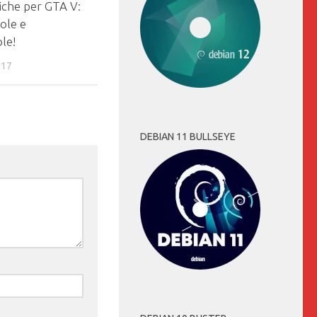
che per GTA V:
ole e
ole!
017
DEBIAN 11 BULLSEYE