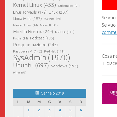
Kernel Linux
(453)
Kubernetes
(91)
Linux
(207)
Linus Torvalds
(172)
Se vuoi
Linux Mint
(197)
Malware
(93)
Se vuoi
Manjaro Linux
(94)
Microsoft
(91)
Mozilla Firefox
(249)
commun
NVIDIA
(118)
Podcast
(186)
Plasma
(94)
Programmazione
(245)
Raspberry Pi
(142)
Red Hat
(111)
SysAdmin
(1970)
Cosa ne
Ti piac
Ubuntu
(697)
Windows
(195)
Wine
(91)
Gennaio 2019
L
M
M
G
V
S
D
1
2
3
4
5
6