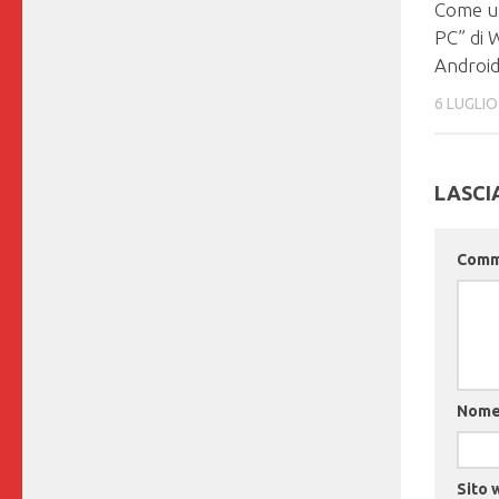
Come us
PC” di 
Android
6 LUGLIO
LASCI
Com
Nom
Sito 