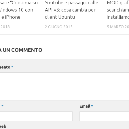
are “Continua su
Youtube e passaggio alle
MOD grafi
Windows 10 con
API v3: cosa cambia per i
scarichiam
 e iPhone
client Ubuntu
installiam
 2018
2 GIUGNO 2015
5 MARZO 2
A UN COMMENTO
mento
*
e
*
Email
*
web