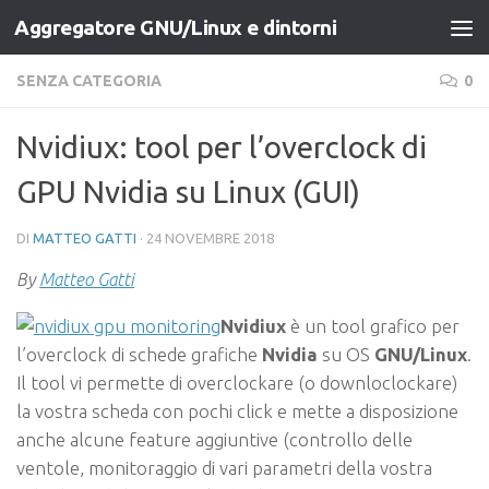
Aggregatore GNU/Linux e dintorni
Salta al contenuto
SENZA CATEGORIA
0
Nvidiux: tool per l’overclock di
GPU Nvidia su Linux (GUI)
DI
MATTEO GATTI
·
24 NOVEMBRE 2018
By
Matteo Gatti
Nvidiux
è un tool grafico per
l’overclock di schede grafiche
Nvidia
su OS
GNU/
Linux
.
Il tool vi permette di overclockare (o downloclockare)
la vostra scheda con pochi click e mette a disposizione
anche alcune feature aggiuntive (controllo delle
ventole, monitoraggio di vari parametri della vostra