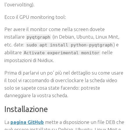
l’overvolting).
Ecco il GPU monitoring tool:
Per avere il monitor come nella screen dovete
installare
(in Debian, Ubuntu, Linux Mint,
pyqtgraph
etc. date:
) e
sudo apt install python-pyqtgraph
abilitare
nelle
Activate experimental monitor
impostazioni di Nvidiux.
Prima di parlarvi un po’ più nel dettaglio su come usare
il tool vi raccomando di overclockare la scheda video
solo se sapete cosa state facendo: potreste
danneggiare la vostra scheda.
Installazione
La
pagina GitHub
mette a disposizione un file DEB che
può essere installato su Debian, Ubuntu, Linux Mint e