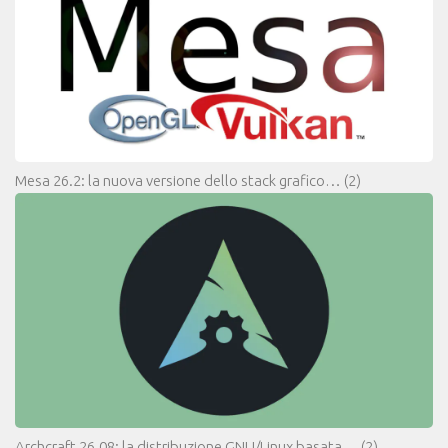
Mesa 26.2: la nuova versione dello stack grafico…
(2)
Archcraft 26.08: la distribuzione GNU/Linux basata…
(2)