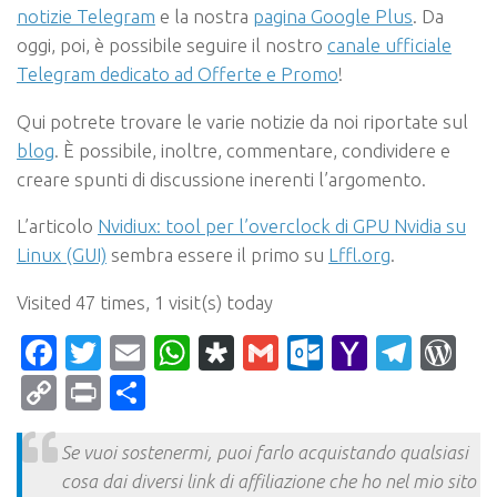
notizie Telegram
e la nostra
pagina Google Plus
. Da
oggi, poi, è possibile seguire il nostro
canale ufficiale
Telegram dedicato ad Offerte e Promo
!
Qui potrete trovare le varie notizie da noi riportate sul
blog
. È possibile, inoltre, commentare, condividere e
creare spunti di discussione inerenti l’argomento.
L’articolo
Nvidiux: tool per l’overclock di GPU Nvidia su
Linux (GUI)
sembra essere il primo su
Lffl.org
.
Visited 47 times, 1 visit(s) today
Facebook
Twitter
Email
WhatsApp
Diaspora
Gmail
Outlook.c
Yahoo
Tele
Wo
Mail
Copy
Print
Condividi
Link
Se vuoi sostenermi, puoi farlo acquistando qualsiasi
cosa dai diversi link di affiliazione che ho nel mio sito