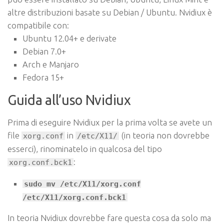
altre distribuzioni basate su Debian / Ubuntu. Nvidiux è
compatibile con:
Ubuntu 12.04+ e derivate
Debian 7.0+
Arch e Manjaro
Fedora 15+
Guida all’uso Nvidiux
Prima di eseguire Nvidiux per la prima volta se avete un
file
in
(in teoria non dovrebbe
xorg.conf
/etc/X11/
esserci), rinominatelo in qualcosa del tipo
:
xorg.conf.bck1
sudo mv /etc/X11/xorg.conf
/etc/X11/xorg.conf.bck1
In teoria Nvidiux dovrebbe fare questa cosa da solo ma