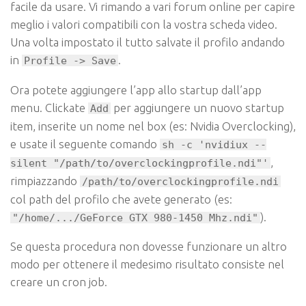
facile da usare. Vi rimando a vari forum online per capire
meglio i valori compatibili con la vostra scheda video.
Una volta impostato il tutto salvate il profilo andando
in
.
Profile -> Save
Ora potete aggiungere l’app allo startup dall’app
menu. Clickate
per aggiungere un nuovo
startup
Add
item, inserite un nome nel box (es: Nvidia Overclocking),
e usate il seguente comando
sh -c 'nvidiux --
,
silent "/path/to/overclockingprofile.ndi"'
rimpiazzando
/path/to/overclockingprofile.ndi
col path del profilo che avete generato (es:
).
"/home/.../GeForce GTX 980-1450 Mhz.ndi"
Se questa procedura non dovesse funzionare un altro
modo per ottenere il medesimo risultato consiste nel
creare un cron job.