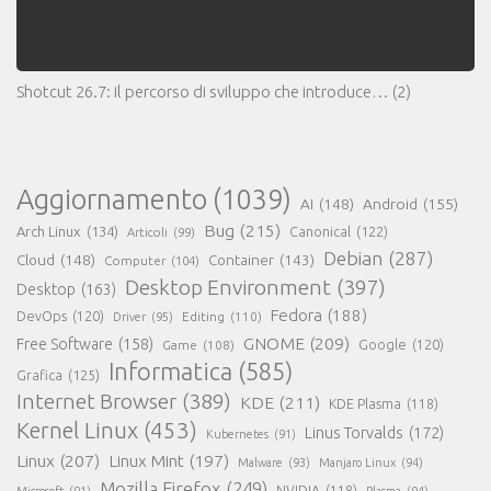
Shotcut 26.7: il percorso di sviluppo che introduce…
(2)
Aggiornamento
(1039)
AI
(148)
Android
(155)
Bug
(215)
Arch Linux
(134)
Canonical
(122)
Articoli
(99)
Debian
(287)
Cloud
(148)
Container
(143)
Computer
(104)
Desktop Environment
(397)
Desktop
(163)
Fedora
(188)
DevOps
(120)
Editing
(110)
Driver
(95)
GNOME
(209)
Free Software
(158)
Game
(108)
Google
(120)
Informatica
(585)
Grafica
(125)
Internet Browser
(389)
KDE
(211)
KDE Plasma
(118)
Kernel Linux
(453)
Linus Torvalds
(172)
Kubernetes
(91)
Linux
(207)
Linux Mint
(197)
Malware
(93)
Manjaro Linux
(94)
Mozilla Firefox
(249)
NVIDIA
(118)
Microsoft
(91)
Plasma
(94)