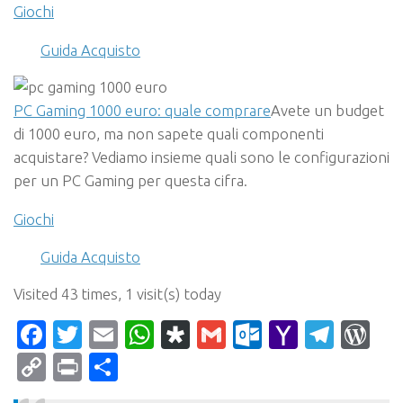
Giochi
Guida Acquisto
PC Gaming 1000 euro: quale comprare
Avete un budget
di 1000 euro, ma non sapete quali componenti
acquistare? Vediamo insieme quali sono le configurazioni
per un PC Gaming per questa cifra.
Giochi
Guida Acquisto
Visited 43 times, 1 visit(s) today
Facebook
Twitter
Email
WhatsApp
Diaspora
Gmail
Outlook.c
Yahoo
Tele
Wo
Mail
Copy
Print
Condividi
Link