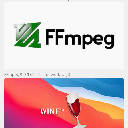
FFmpeg 9.0 “Lei”: il framework…
(5)