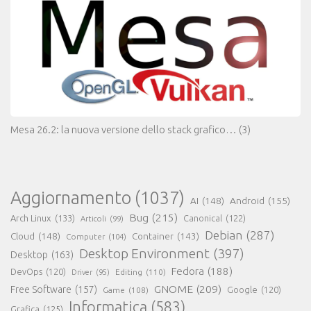
Mesa 26.2: la nuova versione dello stack grafico…
(3)
Aggiornamento
(1037)
AI
(148)
Android
(155)
Bug
(215)
Arch Linux
(133)
Canonical
(122)
Articoli
(99)
Debian
(287)
Cloud
(148)
Container
(143)
Computer
(104)
Desktop Environment
(397)
Desktop
(163)
Fedora
(188)
DevOps
(120)
Editing
(110)
Driver
(95)
GNOME
(209)
Free Software
(157)
Game
(108)
Google
(120)
Informatica
(583)
Grafica
(125)