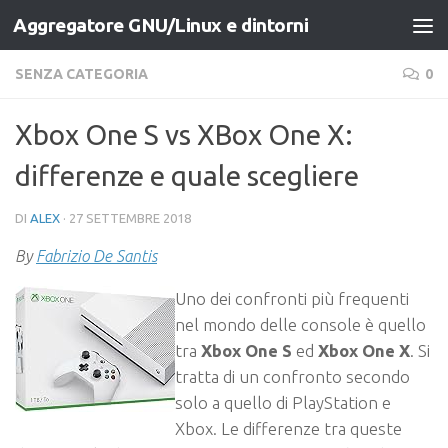
Aggregatore GNU/Linux e dintorni
Salta al contenuto
SENZA CATEGORIA
0
Xbox One S vs XBox One X:
differenze e quale scegliere
DI
ALEX
·
27 SETTEMBRE 2018
By
Fabrizio De Santis
Uno dei confronti più frequenti
nel mondo delle console è quello
tra
Xbox One S
ed
Xbox One X
. Si
tratta di un confronto secondo
solo a quello di PlayStation e
Xbox. Le differenze tra queste