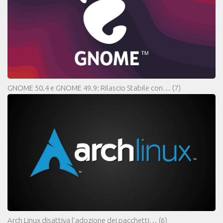
GNOME 50.4 e GNOME 49.9: Rilascio Stabile con…
(7)
Arch Linux disattiva l’adozione dei pacchetti…
(6)