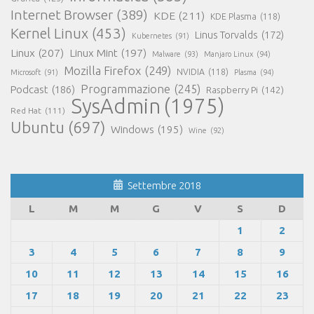
Internet Browser
(389)
KDE
(211)
KDE Plasma
(118)
Kernel Linux
(453)
Linus Torvalds
(172)
Kubernetes
(91)
Linux
(207)
Linux Mint
(197)
Malware
(93)
Manjaro Linux
(94)
Mozilla Firefox
(249)
NVIDIA
(118)
Microsoft
(91)
Plasma
(94)
Programmazione
(245)
Podcast
(186)
Raspberry Pi
(142)
SysAdmin
(1975)
Red Hat
(111)
Ubuntu
(697)
Windows
(195)
Wine
(92)
Settembre 2018
L
M
M
G
V
S
D
1
2
3
4
5
6
7
8
9
10
11
12
13
14
15
16
17
18
19
20
21
22
23