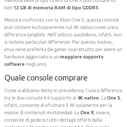
memoria RAM di tipo DDR3, la One X può contare su
ben
12 GB di memoria RAM di tipo GDDR5
.
Messa a confronto con la Xbox One S, questa console
può contare esclusivamente sul 4K nativo come unica
differenza tangibile. Nell’utilizzo quotidiano, infatti, non
si notano particolari differenze. Per questo motivo,
essa viene preferita dai gamer soprattutto per avere un
hardware aggiornato e un
maggiore supporto
software
negli anni.
Quale console comprare
Come vi abbiamo detto in precedenza, l’unica differenza
tra le due console è il supporto al
4K nativo
. La
One S
,
infatti, consente di sfruttare il 4K solamente per la
visione di contenuti multimediali. La
One X
, invece,
consente di godersi tutti i dettagli offerti dalla