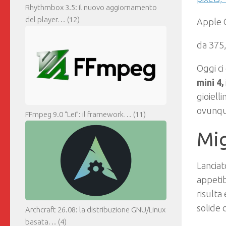
Rhythmbox 3.5: il nuovo aggiornamento
del player…
(12)
Apple 
da 375
Oggi ci
mini 4,
gioiell
ovunqu
FFmpeg 9.0 “Lei”: il framework…
(11)
Mig
Lanciat
appetib
risulta
solide 
Archcraft 26.08: la distribuzione GNU/Linux
basata…
(4)