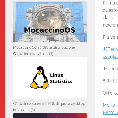
Prima d
questo
classif
new ent
Più ven
MocaccinoOS 26.08: la distribuzione
JETech 
GNU/Linux basata…
(3)
Sveglia
JETech
8,99 E
Offert
GNU/Linux supera il 10% di quota desktop
MoKo – 
in Nord…
(3)
Retro S