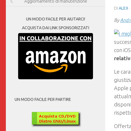
Aggiornamento di manutenzione
DI
ALEX
·
UN MODO FACILE PER AIUTARCI!
By
Andre
ACQUISTA DAI LINK SPONSORIZZATI
success
con iOS
relati
Le cara
giustiz
Apple p
attualm
UN MODO FACILE PER PARTIRE
disponi
rispett
Offert