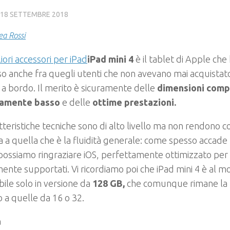
18 SETTEMBRE 2018
a Rossi
iPad mini 4
è il tablet di Apple che
o anche fra quegli utenti che non avevano mai acquista
 a bordo. Il merito è sicuramente delle
dimensioni comp
vamente basso
e delle
ottime prestazioni.
tteristiche tecniche sono di alto livello ma non rendono
ia a quella che è la fluidità generale: come spesso accade p
ossiamo ringraziare iOS, perfettamente ottimizzato per 
ente supportati. Vi ricordiamo poi che iPad mini 4 è al 
bile solo in versione da
128 GB,
che comunque rimane la n
o a quelle da 16 o 32.
a