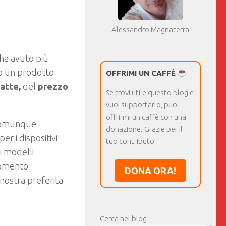
Alessandro Magnaterra
 ha avuto più
to un prodotto
OFFRIMI UN CAFFÈ
atte,
del
prezzo
Se trovi utile questo blog e
vuoi supportarlo, puoi
offrirmi un caffè con una
 comunque
donazione. Grazie per il
er i dispositivi
tuo contributo!
i modelli
momento
DONA ORA!
ostra preferita
Cerca nel blog