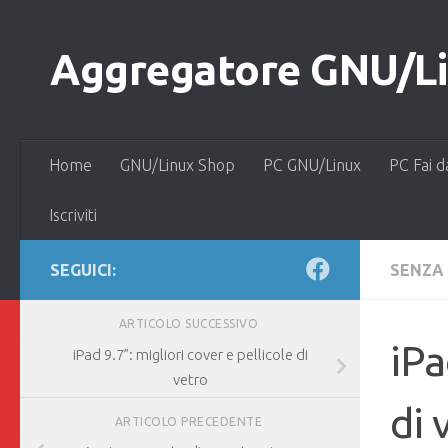
Salta al contenuto
Aggregatore GNU/Lin
Home
GNU/Linux Shop
PC GNU/Linux
PC Fai d
Iscriviti
SEGUICI:
SENZA
ARTICOLO SUCCESSIVO
iPa
iPad 9.7”: migliori cover e pellicole di
vetro
di 
ARTICOLO PRECEDENTE