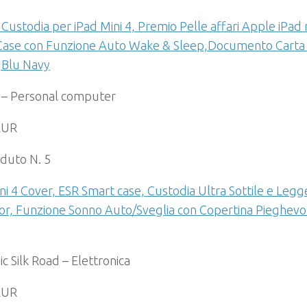
Custodia per iPad Mini 4, Premio Pelle affari Apple iPad
Case con Funzione Auto Wake & Sleep,Documento Carta S
,Blu Navy
 – Personal computer
EUR
duto N. 5
ni 4 Cover, ESR Smart case, Custodia Ultra Sottile e Leg
or, Funzione Sonno Auto/Sveglia con Copertina Pieghevo
ic Silk Road – Elettronica
EUR