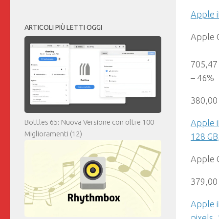
Apple i
ARTICOLI PIÙ LETTI OGGI
Apple 
705,47
– 46%
380,00
Apple i
Bottles 65: Nuova Versione con oltre 100
Miglioramenti
(12)
128 GB,
Apple 
379,00
Apple i
pixels,