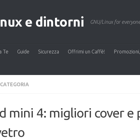
ux e dintorni
GNU/Linux for everyone
a Te
Guide
Sicurezza
Offrimi un Caffè!
Promozioni,
 CATEGORIA
d mini 4: migliori cover e 
vetro