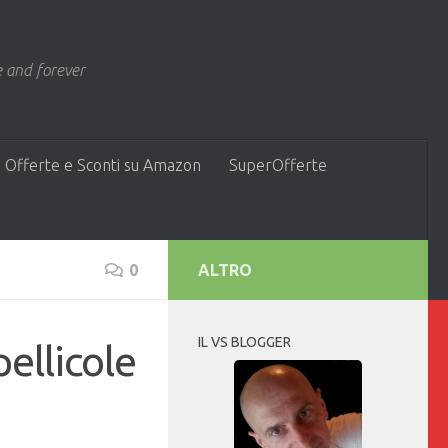
 and forever
 Offerte e Sconti su Amazon
SuperOfferte
0
ALTRO
IL VS BLOGGER
pellicole