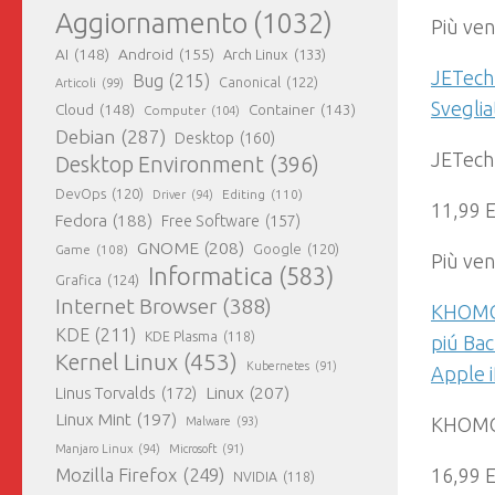
Aggiornamento
(1032)
Più ven
AI
(148)
Android
(155)
Arch Linux
(133)
JETech 
Bug
(215)
Canonical
(122)
Articoli
(99)
Sveglia
Cloud
(148)
Container
(143)
Computer
(104)
Debian
(287)
Desktop
(160)
JETech
Desktop Environment
(396)
DevOps
(120)
Editing
(110)
Driver
(94)
11,99 
Fedora
(188)
Free Software
(157)
GNOME
(208)
Google
(120)
Game
(108)
Più ven
Informatica
(583)
Grafica
(124)
Internet Browser
(388)
KHOMO 
KDE
(211)
KDE Plasma
(118)
piú Bac
Kernel Linux
(453)
Kubernetes
(91)
Apple 
Linux
(207)
Linus Torvalds
(172)
Linux Mint
(197)
KHOMO 
Malware
(93)
Manjaro Linux
(94)
Microsoft
(91)
Mozilla Firefox
(249)
16,99 
NVIDIA
(118)