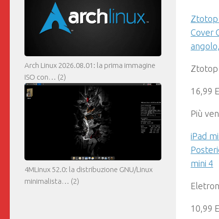
Ztotop 
Cover 
angolo
Arch Linux 2026.08.01: la prima immagine
Ztotop
ISO con…
(2)
16,99 
Più ven
iPad mi
Posteri
mini 4
4MLinux 52.0: la distribuzione GNU/Linux
minimalista…
(2)
Eletron
10,99 