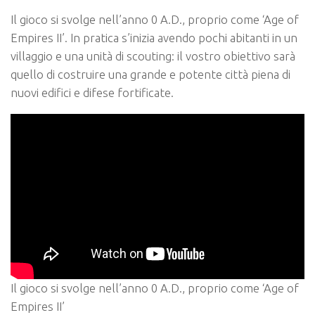
Il gioco si svolge nell’anno 0 A.D., proprio come ‘Age of
Empires II’. In pratica s’inizia avendo pochi abitanti in un
villaggio e una unità di scouting: il vostro obiettivo sarà
quello di costruire una grande e potente città piena di
nuovi edifici e difese fortificate.
Il gioco si svolge nell’anno 0 A.D., proprio come ‘Age of
Empires II’