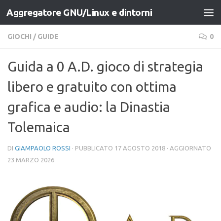
Aggregatore GNU/Linux e dintorni
Salta al contenuto
GIOCHI
/
GUIDE
0
Guida a 0 A.D. gioco di strategia
libero e gratuito con ottima
grafica e audio: la Dinastia
Tolemaica
DI
GIAMPAOLO ROSSI
· PUBBLICATO
17 AGOSTO 2018
· AGGIORNATO
23 MARZO 2026