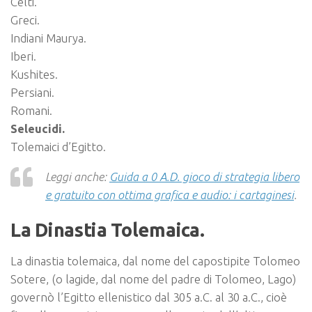
Celti.
Greci.
Indiani Maurya.
Iberi.
Kushites.
Persiani.
Romani.
Seleucidi.
Tolemaici d’Egitto.
Leggi anche:
Guida a 0 A.D. gioco di strategia libero
e gratuito con ottima grafica e audio: i cartaginesi
.
La Dinastia Tolemaica.
La dinastia tolemaica, dal nome del capostipite Tolomeo
Sotere, (o lagide, dal nome del padre di Tolomeo, Lago)
governò l’Egitto ellenistico dal 305 a.C. al 30 a.C., cioè