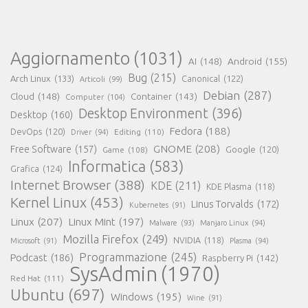
Aggiornamento
(1031)
AI
(148)
Android
(155)
Bug
(215)
Arch Linux
(133)
Canonical
(122)
Articoli
(99)
Debian
(287)
Cloud
(148)
Container
(143)
Computer
(104)
Desktop Environment
(396)
Desktop
(160)
Fedora
(188)
DevOps
(120)
Editing
(110)
Driver
(94)
GNOME
(208)
Free Software
(157)
Google
(120)
Game
(108)
Informatica
(583)
Grafica
(124)
Internet Browser
(388)
KDE
(211)
KDE Plasma
(118)
Kernel Linux
(453)
Linus Torvalds
(172)
Kubernetes
(91)
Linux
(207)
Linux Mint
(197)
Malware
(93)
Manjaro Linux
(94)
Mozilla Firefox
(249)
NVIDIA
(118)
Microsoft
(91)
Plasma
(94)
Programmazione
(245)
Podcast
(186)
Raspberry Pi
(142)
SysAdmin
(1970)
Red Hat
(111)
Ubuntu
(697)
Windows
(195)
Wine
(91)