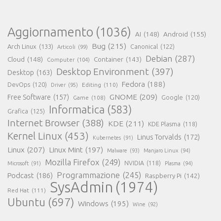
Aggiornamento
(1036)
AI
(148)
Android
(155)
Bug
(215)
Arch Linux
(133)
Canonical
(122)
Articoli
(99)
Debian
(287)
Cloud
(148)
Container
(143)
Computer
(104)
Desktop Environment
(397)
Desktop
(163)
Fedora
(188)
DevOps
(120)
Editing
(110)
Driver
(95)
GNOME
(209)
Free Software
(157)
Game
(108)
Google
(120)
Informatica
(583)
Grafica
(125)
Internet Browser
(388)
KDE
(211)
KDE Plasma
(118)
Kernel Linux
(453)
Linus Torvalds
(172)
Kubernetes
(91)
Linux
(207)
Linux Mint
(197)
Malware
(93)
Manjaro Linux
(94)
Mozilla Firefox
(249)
NVIDIA
(118)
Microsoft
(91)
Plasma
(94)
Programmazione
(245)
Podcast
(186)
Raspberry Pi
(142)
SysAdmin
(1974)
Red Hat
(111)
Ubuntu
(697)
Windows
(195)
Wine
(92)