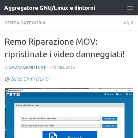
Aggregatore GNU/Linux e dintorni
Salta al contenuto
SENZA CATEGORIA
0
Remo Riparazione MOV:
ripristinate i video danneggiati!
DI
SALVO CIRMI (TUX1)
·
7 APRILE 2018
By
Salvo Cirmi (Tux1)