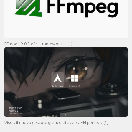
FFmpeg 9.0 “Lei”: il framework…
(1)
Visor: il nuovo gestore grafico di avvio UEFI per le…
(1)