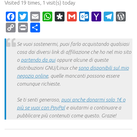
Visited 19 times, 1 visit(s) today
Facebook
Twitter
Email
WhatsApp
Diaspora
Gmail
Outlook.c
Yahoo
Tele
Wo
Mail
Copy
Print
Condividi
Link
Se vuoi sostenermi, puoi farlo acquistando qualsiasi
cosa dai diversi link di affiliazione che ho nel mio sito
o
partendo da qui
oppure alcune di queste
distribuzioni GNU/Linux che
sono disponibili sul mio
negozio online
, quelle mancanti possono essere
comunque richieste.
Se ti senti generoso,
puoi anche donarmi solo 1€ o
più se vuoi con PayPal
e aiutarmi a continuare a
pubblicare più contenuti come questo. Grazie!