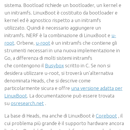
sistema. Bootload richiede un bootloader, un kernel e
un initramfs. LinuxBoot è costituito da bootloader e
kernel ed è agnostico rispetto a un initramfs
utilizzato. Quindi è necessario aggiungere un
initramfs. NERF è la combinazione di LinuxBoot e
u-
root
. Orbene,
u-root
è un initramfs che contiene gli
strumenti necessari in una nuova implementazione in
Go, a differenza di molti sistemi initramfs
che contengono il
Busybox
scritto in C. Se non si
desidera utilizzare u-root, si troverà un’alternativa
denominata Heads, che si descrive come
particolarmente sicura e offre
una versione adatta per
LinuxBoot
. La documentazione può essere trovata
su
osresearch.net
.
La base di Heads, ma anche di LinuxBoot è
Coreboot
, il
cui problema più grande è il supporto hardware ancora