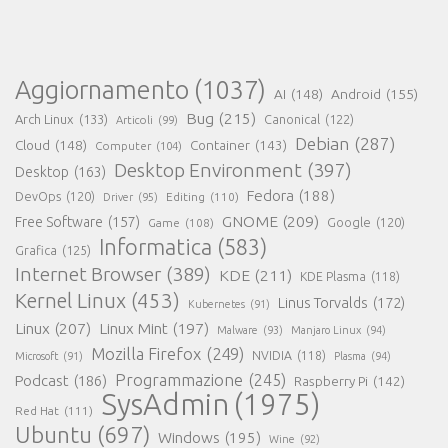
Aggiornamento
(1037)
AI
(148)
Android
(155)
Bug
(215)
Arch Linux
(133)
Canonical
(122)
Articoli
(99)
Debian
(287)
Cloud
(148)
Container
(143)
Computer
(104)
Desktop Environment
(397)
Desktop
(163)
Fedora
(188)
DevOps
(120)
Editing
(110)
Driver
(95)
GNOME
(209)
Free Software
(157)
Game
(108)
Google
(120)
Informatica
(583)
Grafica
(125)
Internet Browser
(389)
KDE
(211)
KDE Plasma
(118)
Kernel Linux
(453)
Linus Torvalds
(172)
Kubernetes
(91)
Linux
(207)
Linux Mint
(197)
Malware
(93)
Manjaro Linux
(94)
Mozilla Firefox
(249)
NVIDIA
(118)
Microsoft
(91)
Plasma
(94)
Programmazione
(245)
Podcast
(186)
Raspberry Pi
(142)
SysAdmin
(1975)
Red Hat
(111)
Ubuntu
(697)
Windows
(195)
Wine
(92)