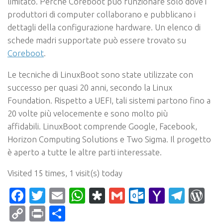
limitato. Perché Coreboot può funzionare solo dove i
produttori di computer collaborano e pubblicano i
dettagli della configurazione hardware. Un elenco di
schede madri supportate può essere trovato su
Coreboot
.
Le tecniche di LinuxBoot sono state utilizzate con
successo per quasi 20 anni, secondo la Linux
Foundation. Rispetto a UEFI, tali sistemi partono fino a
20 volte più velocemente e sono molto più
affidabili. LinuxBoot comprende Google, Facebook,
Horizon Computing Solutions e Two Sigma. Il progetto
è aperto a tutte le altre parti interessate.
Visited 15 times, 1 visit(s) today
Facebook
Twitter
Email
WhatsApp
Diaspora
Gmail
Outlook.c
Yahoo
Tele
Wo
Mail
Copy
Print
Condividi