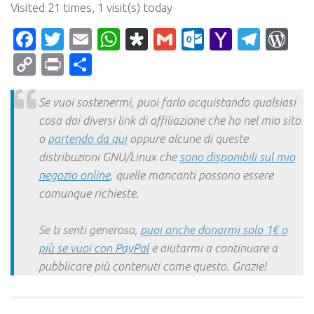
Visited 21 times, 1 visit(s) today
Facebook
Twitter
Email
WhatsApp
Diaspora
Gmail
Outlook.c
Yahoo
Tele
Wo
Mail
Copy
Print
Condividi
Link
Se vuoi sostenermi, puoi farlo acquistando qualsiasi
cosa dai diversi link di affiliazione che ho nel mio sito
o
partendo da qui
oppure alcune di queste
distribuzioni GNU/Linux che
sono disponibili sul mio
negozio online
, quelle mancanti possono essere
comunque richieste.
Se ti senti generoso,
puoi anche donarmi solo 1€ o
più se vuoi con PayPal
e aiutarmi a continuare a
pubblicare più contenuti come questo. Grazie!