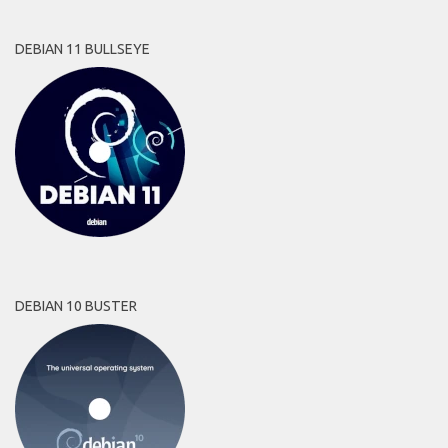
DEBIAN 11 BULLSEYE
DEBIAN 10 BUSTER