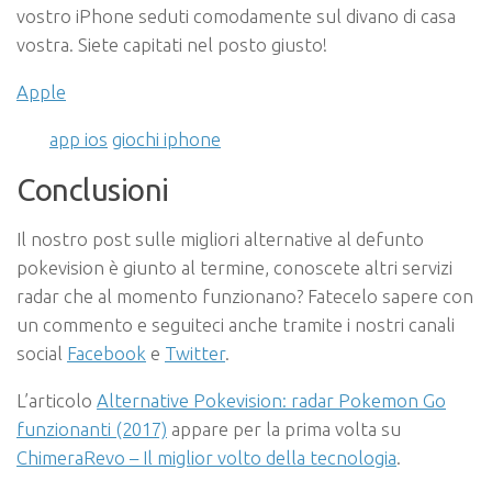
vostro iPhone seduti comodamente sul divano di casa
vostra. Siete capitati nel posto giusto!
Apple
app ios
giochi iphone
Conclusioni
Il nostro post sulle migliori alternative al defunto
pokevision è giunto al termine, conoscete altri servizi
radar che al momento funzionano? Fatecelo sapere con
un commento e seguiteci anche tramite i nostri canali
social
Facebook
e
Twitter
.
L’articolo
Alternative Pokevision: radar Pokemon Go
funzionanti (2017)
appare per la prima volta su
ChimeraRevo – Il miglior volto della tecnologia
.