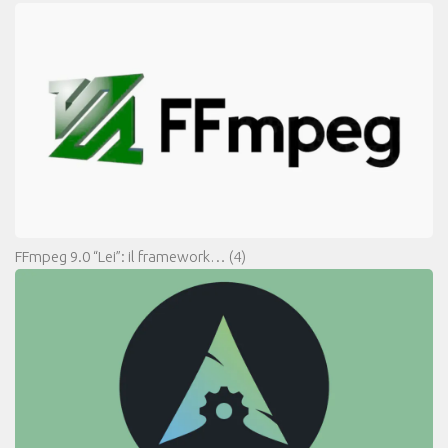
FFmpeg 9.0 “Lei”: il framework…
(4)