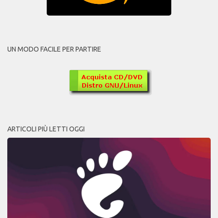
UN MODO FACILE PER PARTIRE
ARTICOLI PIÙ LETTI OGGI