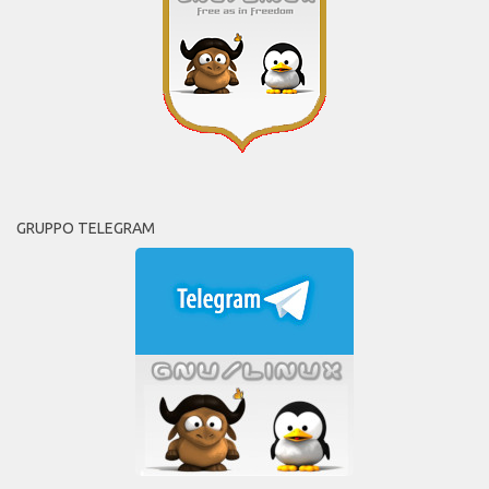
GRUPPO TELEGRAM