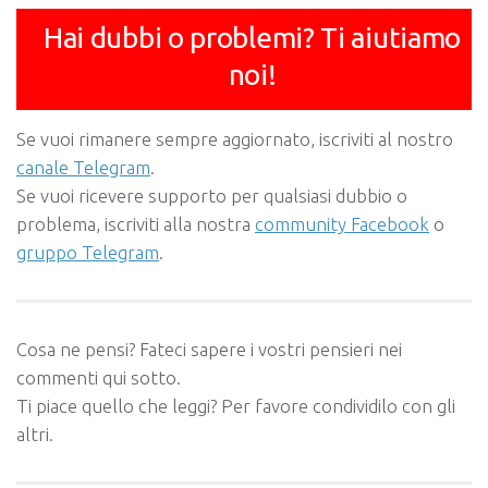
Hai dubbi o problemi? Ti aiutiamo
noi!
Se vuoi rimanere sempre aggiornato, iscriviti al nostro
canale Telegram
.
Se vuoi ricevere supporto per qualsiasi dubbio o
problema, iscriviti alla nostra
community Facebook
o
gruppo Telegram
.
Cosa ne pensi? Fateci sapere i vostri pensieri nei
commenti qui sotto.
Ti piace quello che leggi? Per favore condividilo con gli
altri.