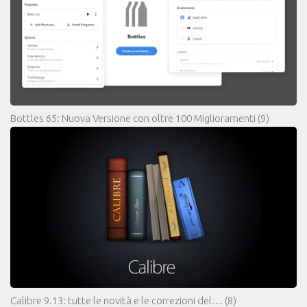
Bottles 65: Nuova Versione con oltre 100 Miglioramenti
(9)
Calibre 9.13: tutte le novità e le correzioni del…
(8)