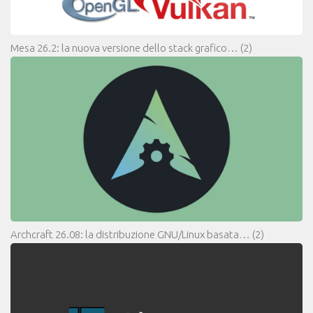
Mesa 26.2: la nuova versione dello stack grafico…
(2)
Archcraft 26.08: la distribuzione GNU/Linux basata…
(2)