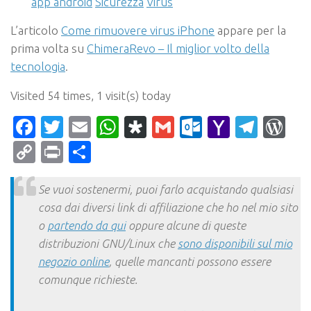
app android
Sicurezza
Virus
L’articolo
Come rimuovere virus iPhone
appare per la
prima volta su
ChimeraRevo – Il miglior volto della
tecnologia
.
Visited 54 times, 1 visit(s) today
Facebook
Twitter
Email
WhatsApp
Diaspora
Gmail
Outlook.c
Yahoo
Tele
Wo
Mail
Copy
Print
Condividi
Link
Se vuoi sostenermi, puoi farlo acquistando qualsiasi
cosa dai diversi link di affiliazione che ho nel mio sito
o
partendo da qui
oppure alcune di queste
distribuzioni GNU/Linux che
sono disponibili sul mio
negozio online
, quelle mancanti possono essere
comunque richieste.