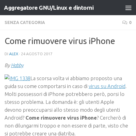
Aggregatore GNU/Linux e dintorni
Salta al contenuto
SENZA CATEGORIA
0
Come rimuovere virus iPhone
DI
ALEX
·
24 AGOSTO 2017
By
Habby
La scorsa volta vi abbiamo proposto una
guida su come comportarsi in caso di
virus su Android
.
Molti possessori di iPhone potrebbero però, porsi lo
stesso problema. La domanda è: gli utenti Apple
devono preoccuparsi allo stesso modo degli utenti
Android?
Come rimuovere virus iPhone
? Cercherò di
non dilungarmi troppo e non essere di parte, visto che
si potrebbe creare una diatriba.