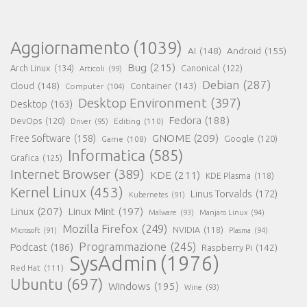
Aggiornamento
(1039)
AI
(148)
Android
(155)
Bug
(215)
Arch Linux
(134)
Canonical
(122)
Articoli
(99)
Debian
(287)
Cloud
(148)
Container
(143)
Computer
(104)
Desktop Environment
(397)
Desktop
(163)
Fedora
(188)
DevOps
(120)
Editing
(110)
Driver
(95)
GNOME
(209)
Free Software
(158)
Game
(108)
Google
(120)
Informatica
(585)
Grafica
(125)
Internet Browser
(389)
KDE
(211)
KDE Plasma
(118)
Kernel Linux
(453)
Linus Torvalds
(172)
Kubernetes
(91)
Linux
(207)
Linux Mint
(197)
Malware
(93)
Manjaro Linux
(94)
Mozilla Firefox
(249)
NVIDIA
(118)
Microsoft
(91)
Plasma
(94)
Programmazione
(245)
Podcast
(186)
Raspberry Pi
(142)
SysAdmin
(1976)
Red Hat
(111)
Ubuntu
(697)
Windows
(195)
Wine
(93)