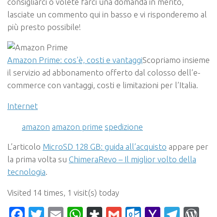
consigliarci o volete farci una domanda in merito,
lasciate un commento qui in basso e vi risponderemo al
più presto possibile!
Amazon Prime: cos’è, costi e vantaggi
Scopriamo insieme
il servizio ad abbonamento offerto dal colosso dell’e-
commerce con vantaggi, costi e limitazioni per l’Italia.
Internet
amazon
amazon prime
spedizione
L’articolo
MicroSD 128 GB: guida all’acquisto
appare per
la prima volta su
ChimeraRevo – Il miglior volto della
tecnologia
.
Visited 14 times, 1 visit(s) today
Facebook
Twitter
Email
WhatsApp
Diaspora
Gmail
Outlook.c
Yahoo
Tele
Wo