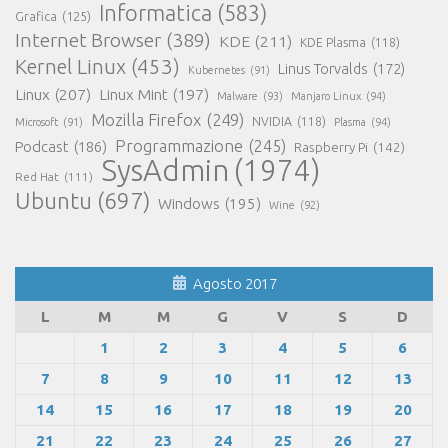
Informatica
(583)
Grafica
(125)
Internet Browser
(389)
KDE
(211)
KDE Plasma
(118)
Kernel Linux
(453)
Linus Torvalds
(172)
Kubernetes
(91)
Linux
(207)
Linux Mint
(197)
Malware
(93)
Manjaro Linux
(94)
Mozilla Firefox
(249)
NVIDIA
(118)
Microsoft
(91)
Plasma
(94)
Programmazione
(245)
Podcast
(186)
Raspberry Pi
(142)
SysAdmin
(1974)
Red Hat
(111)
Ubuntu
(697)
Windows
(195)
Wine
(92)
Agosto 2017
L
M
M
G
V
S
D
1
2
3
4
5
6
7
8
9
10
11
12
13
14
15
16
17
18
19
20
21
22
23
24
25
26
27