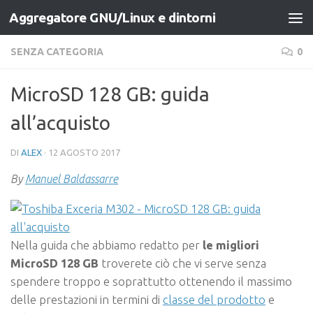
Aggregatore GNU/Linux e dintorni
Salta al contenuto
SENZA CATEGORIA
0
MicroSD 128 GB: guida
all’acquisto
DI
ALEX
·
12 AGOSTO 2017
By
Manuel Baldassarre
Nella guida che abbiamo redatto per
le migliori
MicroSD 128 GB
troverete ciò che vi serve senza
spendere troppo e soprattutto ottenendo il massimo
delle prestazioni in termini di
classe del prodotto
e