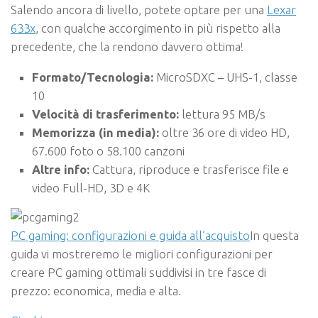
Salendo ancora di livello, potete optare per una
Lexar
633x
, con qualche accorgimento in più rispetto alla
precedente, che la rendono davvero ottima!
Formato/Tecnologia:
MicroSDXC – UHS-1, classe
10
Velocità di trasferimento:
lettura 95 MB/s
Memorizza (in media):
oltre 36 ore di video HD,
67.600 foto o 58.100 canzoni
Altre info:
Cattura, riproduce e trasferisce file e
video Full-HD, 3D e 4K
PC gaming: configurazioni e guida all’acquisto
In questa
guida vi mostreremo le migliori configurazioni per
creare PC gaming ottimali suddivisi in tre fasce di
prezzo: economica, media e alta.