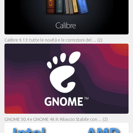
Calibre 9.13: tutte le novità e le correzioni del…
(2)
GNOME 50.4 e GNOME 49.9: Rilascio Stabile con…
(2)