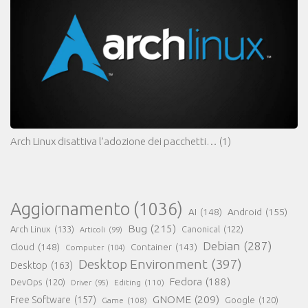
Arch Linux disattiva l’adozione dei pacchetti…
(1)
Aggiornamento
(1036)
AI
(148)
Android
(155)
Bug
(215)
Arch Linux
(133)
Canonical
(122)
Articoli
(99)
Debian
(287)
Cloud
(148)
Container
(143)
Computer
(104)
Desktop Environment
(397)
Desktop
(163)
Fedora
(188)
DevOps
(120)
Editing
(110)
Driver
(95)
GNOME
(209)
Free Software
(157)
Game
(108)
Google
(120)