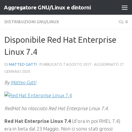
Aggregatore GNU/Linux e dintorni
Salta al contenuto
DISTRIBUZIONI GNU/LINUX
0
Disponibile Red Hat Enterprise
Linux 7.4
DI
MATTEO GATTI
· PUBBLICATO
7 AGOSTO 2017
· AGGIORNATO
27
GENNAIO 2020
By
Matteo Gatti
RedHat ha rilasciato Red Hat Enterprise Linux 7.4.
Red Hat Enterprise Linux 7.4
(d’ora in poi RHEL 7.4)
era in beta dal 23 Maggio. Non ci sono stati grossi