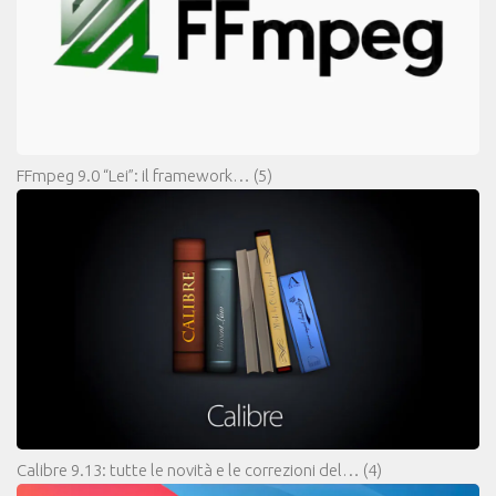
FFmpeg 9.0 “Lei”: il framework…
(5)
Calibre 9.13: tutte le novità e le correzioni del…
(4)