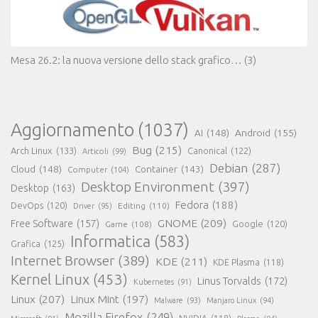
Mesa 26.2: la nuova versione dello stack grafico…
(3)
Aggiornamento
(1037)
AI
(148)
Android
(155)
Bug
(215)
Arch Linux
(133)
Canonical
(122)
Articoli
(99)
Debian
(287)
Cloud
(148)
Container
(143)
Computer
(104)
Desktop Environment
(397)
Desktop
(163)
Fedora
(188)
DevOps
(120)
Editing
(110)
Driver
(95)
GNOME
(209)
Free Software
(157)
Game
(108)
Google
(120)
Informatica
(583)
Grafica
(125)
Internet Browser
(389)
KDE
(211)
KDE Plasma
(118)
Kernel Linux
(453)
Linus Torvalds
(172)
Kubernetes
(91)
Linux
(207)
Linux Mint
(197)
Malware
(93)
Manjaro Linux
(94)
Mozilla Firefox
(249)