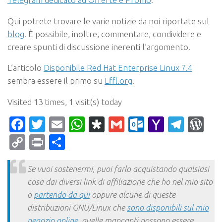
Qui potrete trovare le varie notizie da noi riportate sul
blog
. È possibile, inoltre, commentare, condividere e
creare spunti di discussione inerenti l’argomento.
L’articolo
Disponibile Red Hat Enterprise Linux 7.4
sembra essere il primo su
Lffl.org
.
Visited 13 times, 1 visit(s) today
Facebook
Twitter
Email
WhatsApp
Diaspora
Gmail
Outlook.c
Yahoo
Tele
Wo
Mail
Copy
Print
Condividi
Link
Se vuoi sostenermi, puoi farlo acquistando qualsiasi
cosa dai diversi link di affiliazione che ho nel mio sito
o
partendo da qui
oppure alcune di queste
distribuzioni GNU/Linux che
sono disponibili sul mio
negozio online
, quelle mancanti possono essere