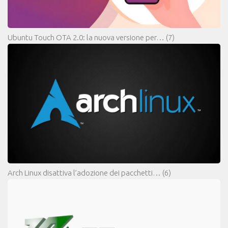
Ubuntu Touch OTA 2.0: la nuova versione per…
(7)
Arch Linux disattiva l’adozione dei pacchetti…
(6)