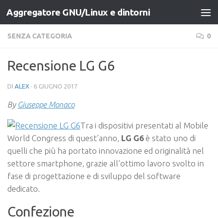
Aggregatore GNU/Linux e dintorni
Salta al contenuto
SENZA CATEGORIA
0
Recensione LG G6
DI
ALEX
·
6 GIUGNO 2017
By
Giuseppe Monaco
Tra i dispositivi presentati al Mobile
World Congress di quest’anno,
LG G6
è stato uno di
quelli che più ha portato innovazione ed originalità nel
settore smartphone, grazie all’ottimo lavoro svolto in
fase di progettazione e di sviluppo del software
dedicato.
Confezione