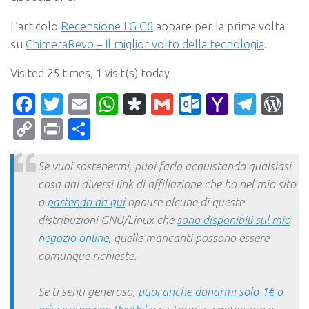
L’articolo
Recensione LG G6
appare per la prima volta
su
ChimeraRevo – Il miglior volto della tecnologia
.
Visited 25 times, 1 visit(s) today
Facebook
Twitter
Email
WhatsApp
Diaspora
Gmail
Outlook.c
Yahoo
Tele
Wo
Mail
Copy
Print
Condividi
Link
Se vuoi sostenermi, puoi farlo acquistando qualsiasi
cosa dai diversi link di affiliazione che ho nel mio sito
o
partendo da qui
oppure alcune di queste
distribuzioni GNU/Linux che
sono disponibili sul mio
negozio online
, quelle mancanti possono essere
comunque richieste.
Se ti senti generoso,
puoi anche donarmi solo 1€ o