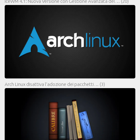
IceWM 4.1: Nuova Versione con Gestione Avanzata del…
(20)
Arch Linux disattiva l’adozione dei pacchetti…
(3)