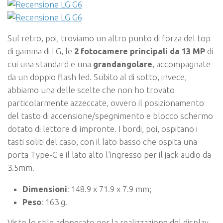
Sul retro, poi, troviamo un altro punto di forza del top
di gamma di LG, le
2 fotocamere principali
da 13 MP
di
cui una standard e una
grandangolare
, accompagnate
da un doppio flash led. Subito al di sotto, invece,
abbiamo una delle scelte che non ho trovato
particolarmente azzeccate, ovvero il posizionamento
del tasto di accensione/spegnimento e blocco schermo
dotato di lettore di impronte. I bordi, poi, ospitano i
tasti soliti del caso, con il lato basso che ospita una
porta Type-C e il lato alto l’ingresso per il jack audio da
3.5mm.
Dimensioni
: 148.9 x 71.9 x 7.9 mm;
Peso
: 163 g.
Visto lo stile adoperato per la realizzazione del display,