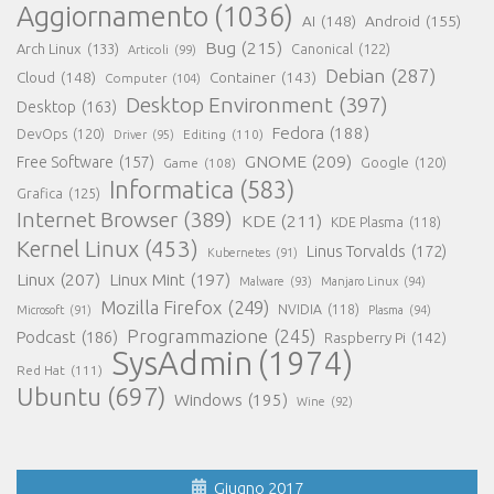
Aggiornamento
(1036)
AI
(148)
Android
(155)
Bug
(215)
Arch Linux
(133)
Canonical
(122)
Articoli
(99)
Debian
(287)
Cloud
(148)
Container
(143)
Computer
(104)
Desktop Environment
(397)
Desktop
(163)
Fedora
(188)
DevOps
(120)
Editing
(110)
Driver
(95)
GNOME
(209)
Free Software
(157)
Game
(108)
Google
(120)
Informatica
(583)
Grafica
(125)
Internet Browser
(389)
KDE
(211)
KDE Plasma
(118)
Kernel Linux
(453)
Linus Torvalds
(172)
Kubernetes
(91)
Linux
(207)
Linux Mint
(197)
Malware
(93)
Manjaro Linux
(94)
Mozilla Firefox
(249)
NVIDIA
(118)
Microsoft
(91)
Plasma
(94)
Programmazione
(245)
Podcast
(186)
Raspberry Pi
(142)
SysAdmin
(1974)
Red Hat
(111)
Ubuntu
(697)
Windows
(195)
Wine
(92)
Giugno 2017