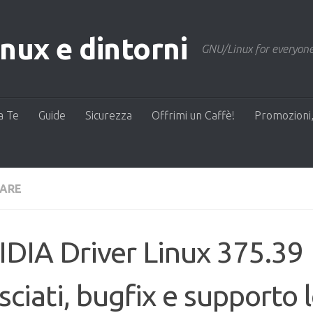
ux e dintorni
GNU/Linux for everyone
a Te
Guide
Sicurezza
Offrimi un Caffè!
Promozioni,
ARE
DIA Driver Linux 375.39
asciati, bugfix e supporto 