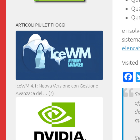
Qu
Qu
ARTICOLI PIÙ LETTI OGGI
e risol
sistema
elencat
Visited
F
IceWM 4.1: Nuova Versione con Gestione
Avanzata del…
(7)
Se
af
di
ma
Se