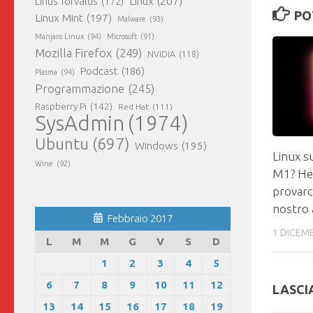
Linux
(207)
Linus Torvalds
(172)
PO
Linux Mint
(197)
Malware
(93)
Manjaro Linux
(94)
Microsoft
(91)
Mozilla Firefox
(249)
NVIDIA
(118)
Podcast
(186)
Plasma
(94)
Programmazione
(245)
Raspberry Pi
(142)
Red Hat
(111)
SysAdmin
(1974)
Ubuntu
(697)
Windows
(195)
Linux s
Wine
(92)
M1? He
provarci
nostro 
Febbraio 2017
1 DICEM
L
M
M
G
V
S
D
1
2
3
4
5
6
7
8
9
10
11
12
LASCI
13
14
15
16
17
18
19