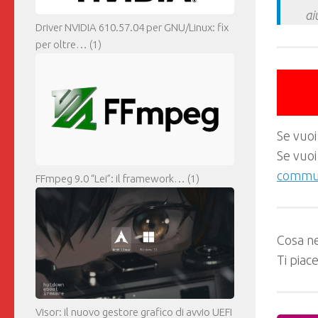
ai
Driver NVIDIA 610.57.04 per GNU/Linux: fix
per oltre…
(1)
Se vuoi
Se vuoi
commun
FFmpeg 9.0 “Lei”: il framework…
(1)
Cosa ne
Ti piac
Visor: il nuovo gestore grafico di avvio UEFI