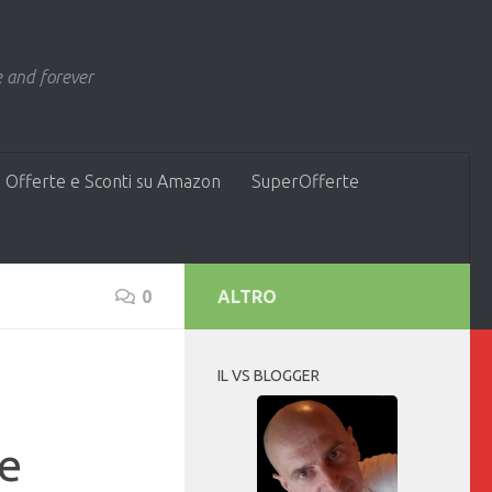
 and forever
 Offerte e Sconti su Amazon
SuperOfferte
0
ALTRO
IL VS BLOGGER
le