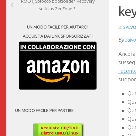
ROOT, Sblocco bootloader, Recovery
ke
su Asus ZenFone 3!
UN MODO FACILE PER AIUTARCI!
DI
SALVO
ACQUISTA DAI LINK SPONSORIZZATI
By
Salvo
Ancora 
sussegu
recent
suppor
Qu
Qu
Qu
UN MODO FACILE PER PARTIRE
Qu
Qu
Qu