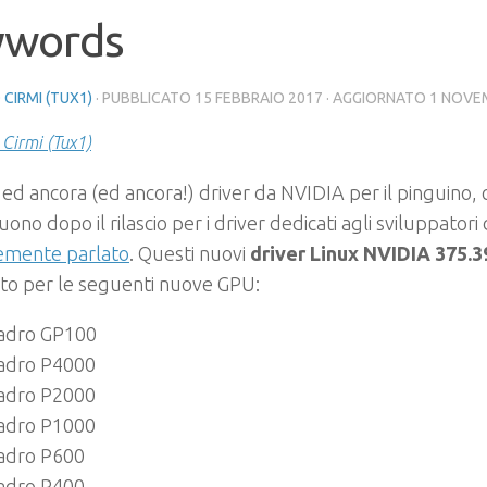
ywords
 CIRMI (TUX1)
· PUBBLICATO
15 FEBBRAIO 2017
· AGGIORNATO
1 NOVE
 Cirmi (Tux1)
ed ancora (ed ancora!) driver da NVIDIA per il pinguino, c
ono dopo il rilascio per i driver dedicati agli sviluppatori d
emente parlato
. Questi nuovi
driver Linux NVIDIA 375.3
to per le seguenti nuove GPU:
adro GP100
adro P4000
adro P2000
adro P1000
adro P600
adro P400