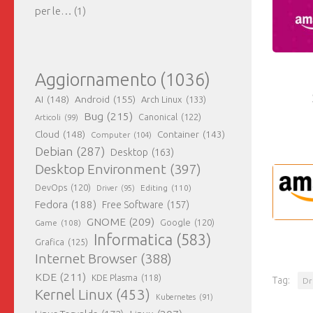
per le…
(1)
Aggiornamento
(1036)
AI
(148)
Android
(155)
Arch Linux
(133)
Bug
(215)
Canonical
(122)
Articoli
(99)
Cloud
(148)
Container
(143)
Computer
(104)
Debian
(287)
Desktop
(163)
Desktop Environment
(397)
DevOps
(120)
Editing
(110)
Driver
(95)
Fedora
(188)
Free Software
(157)
GNOME
(209)
Game
(108)
Google
(120)
Informatica
(583)
Grafica
(125)
Internet Browser
(388)
KDE
(211)
KDE Plasma
(118)
Tag:
Dr
Kernel Linux
(453)
Kubernetes
(91)