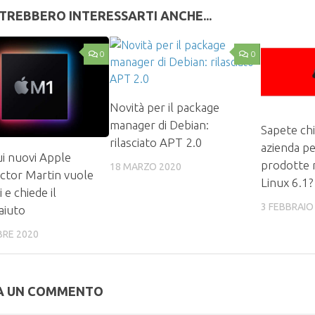
TREBBERO INTERESSARTI ANCHE...
0
0
Novità per il package
manager di Debian:
Sapete chi
rilasciato APT 2.0
azienda pe
ui nuovi Apple
prodotte 
18 MARZO 2020
ctor Martin vuole
Linux 6.1?
 e chiede il
3 FEBBRAIO
aiuto
BRE 2020
A UN COMMENTO