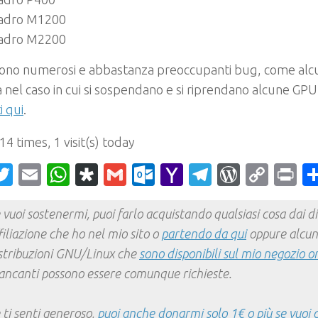
adro M1200
adro M2200
vono numerosi e abbastanza preoccupanti bug, come alcun
 nel caso in cui si sospendano e si riprendano alcune GPU
i qui
.
 14 times, 1 visit(s) today
acebook
Twitter
Email
WhatsApp
Diaspora
Gmail
Outlook.com
Yahoo
Telegram
WordPr
Cop
Pr
Mail
Link
 vuoi sostenermi, puoi farlo acquistando qualsiasi cosa dai div
filiazione che ho nel mio sito o
partendo da qui
oppure alcun
stribuzioni GNU/Linux che
sono disponibili sul mio negozio o
ncanti possono essere comunque richieste.
 ti senti generoso,
puoi anche donarmi solo 1€ o più se vuoi 