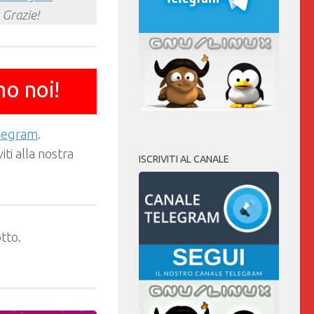
 Grazie!
mo noi!
elegram
.
ti alla nostra
ISCRIVITI AL CANALE
tto.