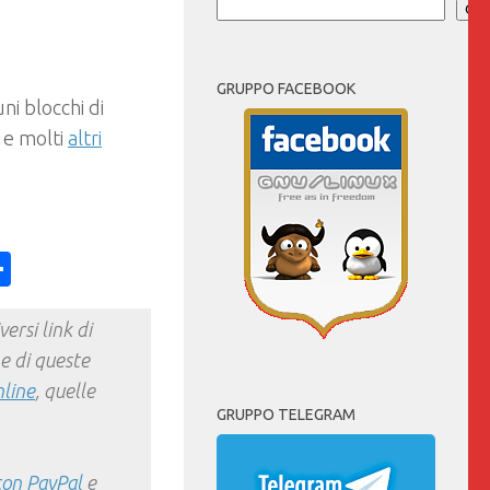
Cer
GRUPPO FACEBOOK
i blocchi di
 e molti
altri
ess
y
int
Condividi
ersi link di
e di queste
nline
, quelle
GRUPPO TELEGRAM
con PayPal
e