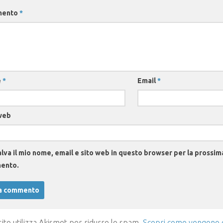
mento
*
e
*
Email
*
web
lva il mio nome, email e sito web in questo browser per la prossim
ento.
ito utilizza Akismet per ridurre lo spam.
Scopri come vengono el