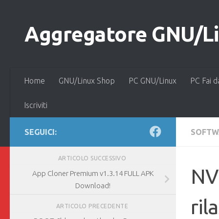
Salta al contenuto
Aggregatore GNU/Lin
Home
GNU/Linux Shop
PC GNU/Linux
PC Fai d
Iscriviti
SEGUICI:
SOFTW
ARTICOLO SUCCESSIVO
NVI
App Cloner Premium v1.3.14 FULL APK
Download!
ril
ARTICOLO PRECEDENTE