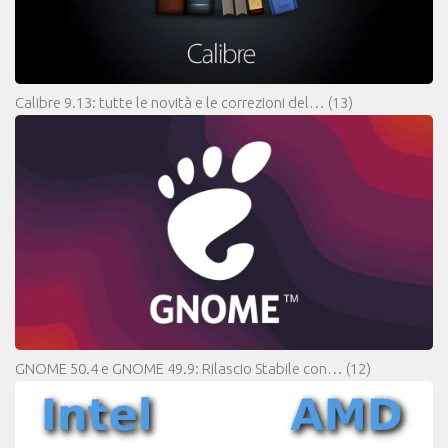
Calibre 9.13: tutte le novità e le correzioni del…
(13)
GNOME 50.4 e GNOME 49.9: Rilascio Stabile con…
(12)