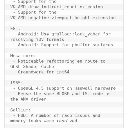
 - Support for the 
VK_AMD_draw_indirect_count extension

 - Support for the 
VK_AMD_negative_viewport_height extension

EGL:

 - Android: Use gralloc::lock_ycbcr for 
resolving YUV formats

 - Android: Support for pbuffer surfaces

Mesa core:

 - Noticeable refactoring en route to 
GLSL Shader Cache

 - Groundwork for int64

i965:

 - OpenGL 4.5 support on Haswell hardware

 - Reuse the same BLORP and ISL code as 
the ANV driver

Gallium:

 - HUD: A number of race issues and 
memory leaks were resolved.
