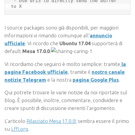
 - Use dri3 to directly send the buffer 
I source packages sono già disponibili, per maggiori
informazioni vi rimando comunque all’
annuncio
ufficiale
. Vi ricordo che
Ubuntu 17.04
supporterà di
default
Mesa 17.0.0
.
Vi ricordiamo che seguirci è molto semplice: tramite
la
pagina Facebook ufficiale
, tramite il
nostro canale
notizie Telegram
e la nostra
pagina Google Plus
.
Qui potrete trovare le varie notizie da noi riportate sul
blog. È possibile, inoltre, commentare, condividere e
creare spunti di discussione inerenti l’argomento.
L’articolo
Rilasciato Mesa 17.0.0!
sembra essere il primo
su
Lffl.org
.