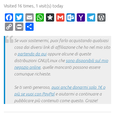
Visited 16 times, 1 visit(s) today
Facebook
Twitter
Email
WhatsApp
Diaspora
Gmail
Outlook.c
Yahoo
Tele
Wo
Mail
Copy
Print
Condividi
Link
Se vuoi sostenermi, puoi farlo acquistando qualsiasi
cosa dai diversi link di affiliazione che ho nel mio sito
o
partendo da qui
oppure alcune di queste
distribuzioni GNU/Linux che
sono disponibili sul mio
negozio online
, quelle mancanti possono essere
comunque richieste.
Se ti senti generoso,
puoi anche donarmi solo 1€ o
più se vuoi con PayPal
e aiutarmi a continuare a
pubblicare più contenuti come questo. Grazie!