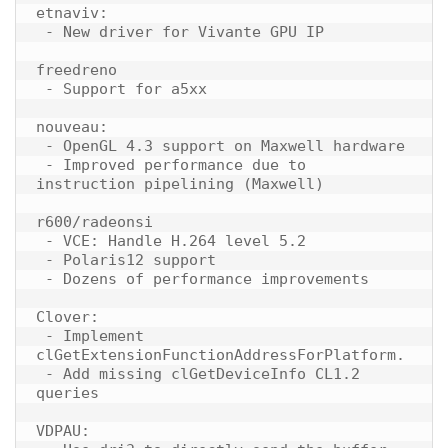
etnaviv:

 - New driver for Vivante GPU IP

freedreno

 - Support for a5xx

nouveau:

 - OpenGL 4.3 support on Maxwell hardware

 - Improved performance due to 
instruction pipelining (Maxwell)

r600/radeonsi

 - VCE: Handle H.264 level 5.2

 - Polaris12 support

 - Dozens of performance improvements

Clover:

 - Implement 
clGetExtensionFunctionAddressForPlatform.

 - Add missing clGetDeviceInfo CL1.2 
queries

VDPAU:
