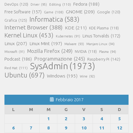
Fedora
(188)
DevOps
(120)
Editing
(110)
Driver
(95)
GNOME
(209)
Free Software
(157)
Game
(108)
Google
(120)
Informatica
(583)
Grafica
(125)
Internet Browser
(388)
KDE
(211)
KDE Plasma
(118)
Kernel Linux
(453)
Linus Torvalds
(172)
Kubernetes
(91)
Linux
(207)
Linux Mint
(197)
Malware
(93)
Manjaro Linux
(94)
Mozilla Firefox
(249)
NVIDIA
(118)
Microsoft
(91)
Plasma
(94)
Programmazione
(245)
Podcast
(186)
Raspberry Pi
(142)
SysAdmin
(1973)
Red Hat
(111)
Ubuntu
(697)
Windows
(195)
Wine
(92)
Febbraio 2017
L
M
M
G
V
S
D
1
2
3
4
5
6
7
8
9
10
11
12