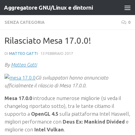
Aggregatore GNU/Linux e dintorni
Salta al contenuto
SENZA CATEGORIA
0
Rilasciato Mesa 17.0.0!
DI
MATTEO GATTI
·
13 FEBBRAIO 2017
By
Matteo Gatti
Gli sviluppatori hanno annunciato
ufficialmente il rilascio di Mesa 17.0.0.
Mesa 17.0.0
introduce numerose migliorie (si veda il
changelog riportato sotto), tra le tante citiamo il
supporto a
OpenGL 4.5
sulla piattaforma Intel Haswell,
migliori performance con
Deus Ex: Mankind Divided
e
migliorie con
Intel Vulkan
.