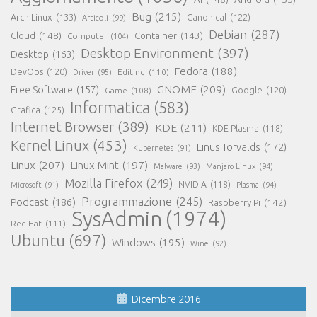
Bug
(215)
Arch Linux
(133)
Canonical
(122)
Articoli
(99)
Debian
(287)
Cloud
(148)
Container
(143)
Computer
(104)
Desktop Environment
(397)
Desktop
(163)
Fedora
(188)
DevOps
(120)
Editing
(110)
Driver
(95)
GNOME
(209)
Free Software
(157)
Game
(108)
Google
(120)
Informatica
(583)
Grafica
(125)
Internet Browser
(389)
KDE
(211)
KDE Plasma
(118)
Kernel Linux
(453)
Linus Torvalds
(172)
Kubernetes
(91)
Linux
(207)
Linux Mint
(197)
Malware
(93)
Manjaro Linux
(94)
Mozilla Firefox
(249)
NVIDIA
(118)
Microsoft
(91)
Plasma
(94)
Programmazione
(245)
Podcast
(186)
Raspberry Pi
(142)
SysAdmin
(1974)
Red Hat
(111)
Ubuntu
(697)
Windows
(195)
Wine
(92)
Dicembre 2016