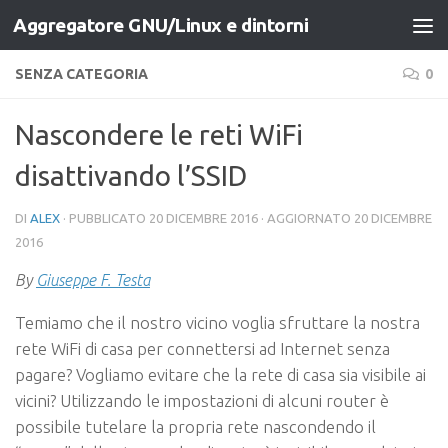
Aggregatore GNU/Linux e dintorni
Salta al contenuto
SENZA CATEGORIA
0
Nascondere le reti WiFi
disattivando l’SSID
DI
ALEX
· PUBBLICATO
20 DICEMBRE 2016
· AGGIORNATO
20 DICEMBRE
2016
By
Giuseppe F. Testa
Temiamo che il nostro vicino voglia sfruttare la nostra
rete WiFi di casa per connettersi ad Internet senza
pagare? Vogliamo evitare che la rete di casa sia visibile ai
vicini? Utilizzando le impostazioni di alcuni router è
possibile tutelare la propria rete nascondendo il