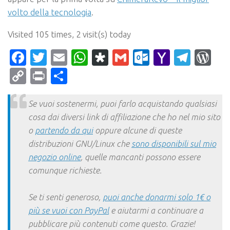
volto della tecnologia
.
Visited 105 times, 2 visit(s) today
Facebook
Twitter
Email
WhatsApp
Diaspora
Gmail
Outlook.c
Yahoo
Tele
Wo
Mail
Copy
Print
Condividi
Link
Se vuoi sostenermi, puoi farlo acquistando qualsiasi
cosa dai diversi link di affiliazione che ho nel mio sito
o
partendo da qui
oppure alcune di queste
distribuzioni GNU/Linux che
sono disponibili sul mio
negozio online
, quelle mancanti possono essere
comunque richieste.
Se ti senti generoso,
puoi anche donarmi solo 1€ o
più se vuoi con PayPal
e aiutarmi a continuare a
pubblicare più contenuti come questo. Grazie!