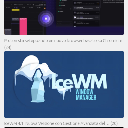
Proton sta sviluppando un nuovo browser basato su Chromium
(24)
IceWM 4.1: Nuova Versione con Gestione Avanzata del…
(20)