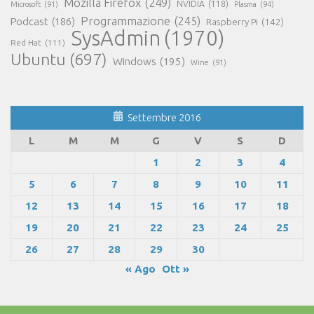
Mozilla Firefox
(249)
NVIDIA
(118)
Microsoft
(91)
Plasma
(94)
Programmazione
(245)
Podcast
(186)
Raspberry Pi
(142)
SysAdmin
(1970)
Red Hat
(111)
Ubuntu
(697)
Windows
(195)
Wine
(91)
Settembre 2016
L
M
M
G
V
S
D
1
2
3
4
5
6
7
8
9
10
11
12
13
14
15
16
17
18
19
20
21
22
23
24
25
26
27
28
29
30
« Ago
Ott »