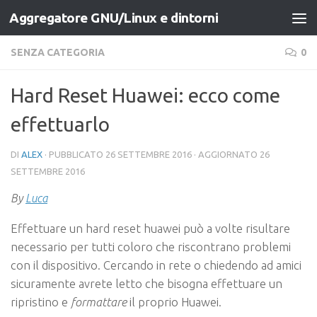
Aggregatore GNU/Linux e dintorni
Salta al contenuto
SENZA CATEGORIA
0
Hard Reset Huawei: ecco come
effettuarlo
DI
ALEX
· PUBBLICATO
26 SETTEMBRE 2016
· AGGIORNATO
26
SETTEMBRE 2016
By
Luca
Effettuare un hard reset huawei può a volte risultare
necessario per tutti coloro che riscontrano problemi
con il dispositivo. Cercando in rete o chiedendo ad amici
sicuramente avrete letto che bisogna effettuare un
ripristino e
formattare
il proprio Huawei.