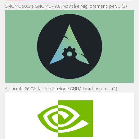
GNOME 50.3 e GNOME 49.8: Novità e Miglioramenti per…
(3)
Archcraft 26.08: la distribuzione GNU/Linux basata…
(2)