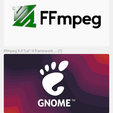
FFmpeg 9.0 “Lei”: il framework…
(7)