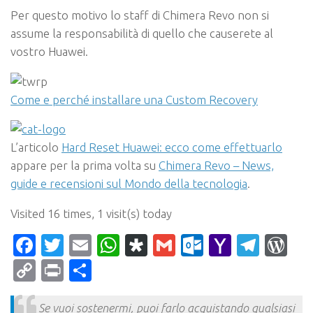
Per questo motivo lo staff di Chimera Revo non si
assume la responsabilità di quello che causerete al
vostro Huawei.
Come e perché installare una Custom Recovery
L’articolo
Hard Reset Huawei: ecco come effettuarlo
appare per la prima volta su
Chimera Revo – News,
guide e recensioni sul Mondo della tecnologia
.
Visited 16 times, 1 visit(s) today
Facebook
Twitter
Email
WhatsApp
Diaspora
Gmail
Outlook.c
Yahoo
Tele
Wo
Mail
Copy
Print
Condividi
Link
Se vuoi sostenermi, puoi farlo acquistando qualsiasi