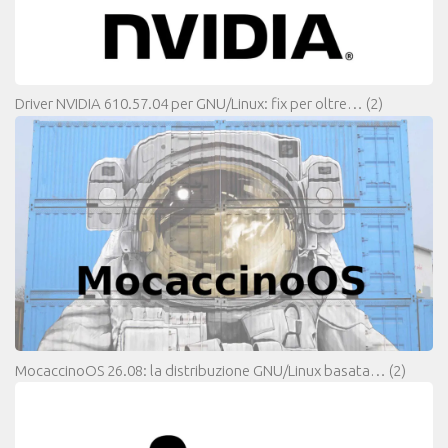
Driver NVIDIA 610.57.04 per GNU/Linux: fix per oltre…
(2)
MocaccinoOS 26.08: la distribuzione GNU/Linux basata…
(2)