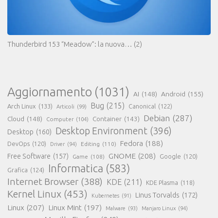
Thunderbird 153 “Meadow”: la nuova…
(2)
Aggiornamento
(1031)
AI
(148)
Android
(155)
Bug
(215)
Arch Linux
(133)
Canonical
(122)
Articoli
(99)
Debian
(287)
Cloud
(148)
Container
(143)
Computer
(104)
Desktop Environment
(396)
Desktop
(160)
Fedora
(188)
DevOps
(120)
Editing
(110)
Driver
(94)
GNOME
(208)
Free Software
(157)
Google
(120)
Game
(108)
Informatica
(583)
Grafica
(124)
Internet Browser
(388)
KDE
(211)
KDE Plasma
(118)
Kernel Linux
(453)
Linus Torvalds
(172)
Kubernetes
(91)
Linux
(207)
Linux Mint
(197)
Malware
(93)
Manjaro Linux
(94)