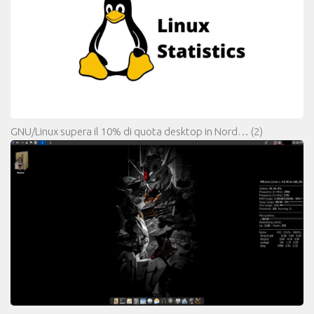
GNU/Linux supera il 10% di quota desktop in Nord…
(2)