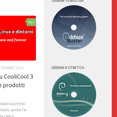
DEBIAN 10 BUSTER
0
DEBIAN 9 STRETCH
TTEMBRE 2016
u CooliCool 3
 e prodotti
Dopo la promo
best, anche l’e-
a carica