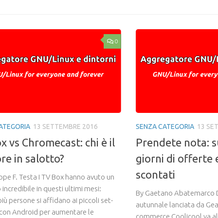
0
ATEGORIA
13 SETTEMBRE 2016
SENZA CATEGORIA
13 SE
x vs Chromecast: chi è il
Prendete nota: s
re in salotto?
giorni di offerte
scontati
ppe F. Testa I TV Box hanno avuto un
incredibile in questi ultimi mesi:
By Gaetano Abatemarco 
ù persone si affidano ai piccoli set-
autunnale lanciata da Gear
con Android per aumentare le
commerce Coolicool va all