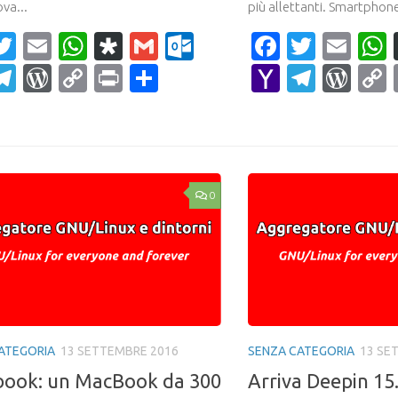
ova...
più allettanti. Smartphone
acebook
Twitter
Email
WhatsApp
Diaspora
Gmail
Outlook.com
Faceboo
Twitte
Ema
ahoo
Telegram
WordPress
Copy
Print
Condividi
Yahoo
Teleg
Wor
ail
Link
Mail
0
ATEGORIA
13 SETTEMBRE 2016
SENZA CATEGORIA
13 SE
ook: un MacBook da 300
Arriva Deepin 15.