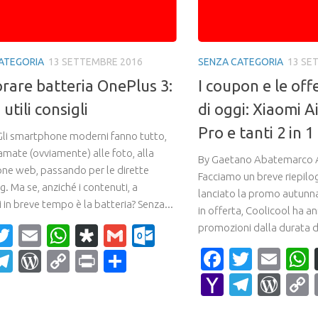
ATEGORIA
13 SETTEMBRE 2016
SENZA CATEGORIA
13 SE
orare batteria OnePlus 3:
I coupon e le of
 utili consigli
di oggi: Xiaomi A
Pro e tanti 2 in 1
Gli smartphone moderni fanno tutto,
amate (ovviamente) alle foto, alla
By Gaetano Abatemarco A
one web, passando per le dirette
Facciamo un breve riepilo
. Ma se, anziché i contenuti, a
lanciato la promo autunna
i in breve tempo è la batteria? Senza...
in offerta, Coolicool ha a
promozioni dalla durata di
acebook
Twitter
Email
WhatsApp
Diaspora
Gmail
Outlook.com
Faceboo
Twitte
Ema
ahoo
Telegram
WordPress
Copy
Print
Condividi
ail
Link
Yahoo
Teleg
Wor
Mail