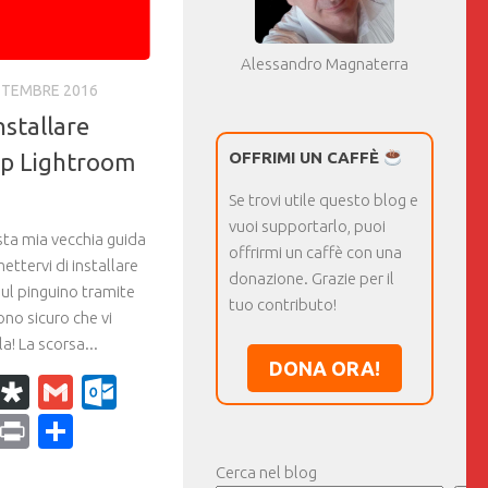
Alessandro Magnaterra
TTEMBRE 2016
stallare
p Lightroom
OFFRIMI UN CAFFÈ
Se trovi utile questo blog e
vuoi supportarlo, puoi
sta mia vecchia guida
offrirmi un caffè con una
mettervi di installare
donazione. Grazie per il
l pinguino tramite
tuo contributo!
ono sicuro che vi
a! La scorsa...
DONA ORA!
k
r
il
WhatsApp
Diaspora
Gmail
Outlook.com
ram
dPress
Copy
Print
Condividi
Link
Cerca nel blog