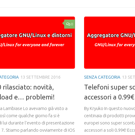
0
ATEGORIA
13 SETTEMBRE 2016
SENZA CATEGORIA
13 SE
 rilasciato: novità,
Telefoni super sc
oad e… problemi!
accessori a 0.99€
ca Lambiase Lo avevamo già visto a
By Kryuko In questo nuovo
osì come qualche giorno fa si è
centinaia di prodotti prov
i lui durante l’evento di presentazione
europei sono super sconta
e 7. Stiamo parlando ovviamente di iOS
accessori a soli 0.99€! Ecc