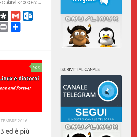
 Oukitel K4000 Pro...
k
r
il
WhatsApp
Diaspora
Gmail
Outlook.com
ram
dPress
Copy
Print
Condividi
Link
0
ISCRIVITI AL CANALE
TTEMBRE 2016
3 ed è più