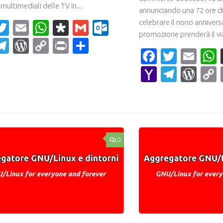
multimediali delle TV in...
annunciando una 72 ore di
celebrare il nono annivers
acebook
Twitter
Email
WhatsApp
Diaspora
Gmail
Outlook.com
promozione prenderà il via
ahoo
Telegram
WordPress
Copy
Print
Condividi
Faceboo
Twitte
Ema
ail
Link
Yahoo
Teleg
Wor
Mail
0