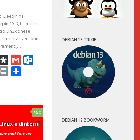
di Deepin ha
eepin 15.3, la nuova
ro Linux cinese
esta nuova versione
DEBIAN 13 TRIXIE
ramenti,...
k
r
il
WhatsApp
Diaspora
Gmail
Outlook.com
ram
dPress
Copy
Print
Condividi
Link
0
DEBIAN 12 BOOKWORM