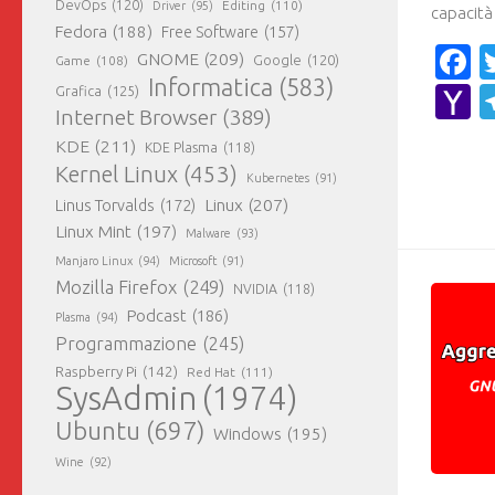
DevOps
(120)
Editing
(110)
Driver
(95)
capacità 
Fedora
(188)
Free Software
(157)
F
GNOME
(209)
Game
(108)
Google
(120)
Informatica
(583)
Y
Grafica
(125)
Internet Browser
(389)
M
KDE
(211)
KDE Plasma
(118)
Kernel Linux
(453)
Kubernetes
(91)
Linux
(207)
Linus Torvalds
(172)
Linux Mint
(197)
Malware
(93)
Manjaro Linux
(94)
Microsoft
(91)
Mozilla Firefox
(249)
NVIDIA
(118)
Podcast
(186)
Plasma
(94)
Programmazione
(245)
Raspberry Pi
(142)
Red Hat
(111)
SysAdmin
(1974)
Ubuntu
(697)
Windows
(195)
Wine
(92)