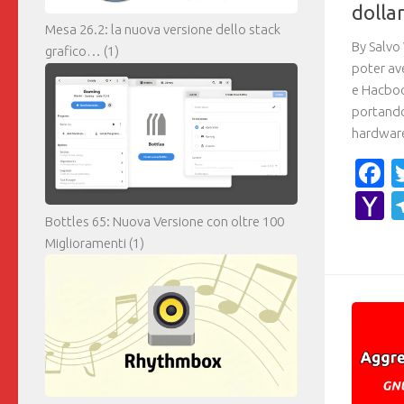
dollar
Mesa 26.2: la nuova versione dello stack
By Salvo
grafico…
(1)
poter av
e Hacboo
portando
hardware 
F
Y
Bottles 65: Nuova Versione con oltre 100
M
Miglioramenti
(1)