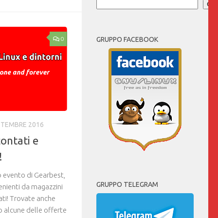
Cer
0
GRUPPO FACEBOOK
TTEMBRE 2016
ontati e
!
 evento di Gearbest,
GRUPPO TELEGRAM
enienti da magazzini
ti! Trovate anche
o alcune delle offerte