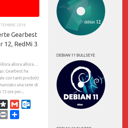
TTEMBRE 2016
ferte Gearbest
ir 12, RedMi 3
DEBIAN 11 BULLSEYE
llora allora allora…
go: Gearbest ha
le con tanti prodotti
nnunciato una serie di
 72 ore per...
k
r
il
WhatsApp
Diaspora
Gmail
Outlook.com
ram
dPress
Copy
Print
Condividi
Link