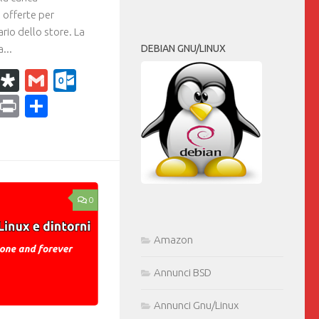
 offerte per
ario dello store. La
DEBIAN GNU/LINUX
...
k
r
il
WhatsApp
Diaspora
Gmail
Outlook.com
ram
dPress
Copy
Print
Condividi
Link
0
Amazon
Annunci BSD
Annunci Gnu/Linux