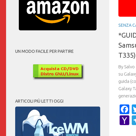
SENZA C
*GUID
Samsu
UN MODO FACILE PER PARTIRE
T335)
By Salvo 
su Galax
guida (c
Galaxy T
generazio
ARTICOLI PIÙ LETTI OGGI
F
Y
M