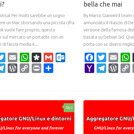
i?
bella che mai
 Vosal Per molti sarebbe un sogno
By Marco Giannini Il team 
ere un Mac sborsando una piccola cifra
annunciato il rilascio di D
k vuole fare proprio, questo
versione della famosa dist
 sul mercato un portatile con un
basata su Debian Sid. Qu
di fascia media e...
porta con se diversi miglio
acebook
Twitter
Email
WhatsApp
Diaspora
Gmail
Outlook.com
Faceboo
Twitte
Ema
ahoo
Telegram
WordPress
Copy
Print
Condividi
Yahoo
Teleg
Wor
ail
Link
Mail
0