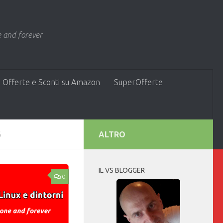
 and forever
 Offerte e Sconti su Amazon
SuperOfferte
6
ALTRO
IL VS BLOGGER
0