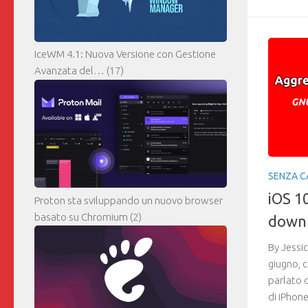
IceWM 4.1: Nuova Versione con Gestione
Avanzata del…
(17)
SENZA C
iOS 10
Proton sta sviluppando un nuovo browser
basato su Chromium
(2)
downl
By Jessi
giugno, c
parlato d
di iPhon