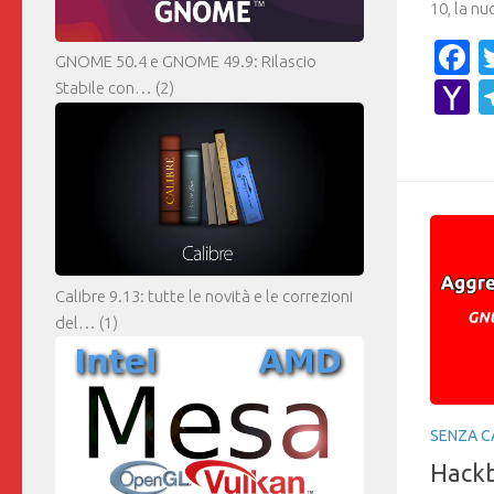
10, la nu
F
GNOME 50.4 e GNOME 49.9: Rilascio
Y
Stabile con…
(2)
M
Calibre 9.13: tutte le novità e le correzioni
del…
(1)
SENZA C
Hackb