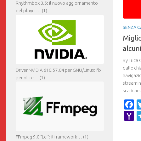
Rhythmbox 3.5: il nuovo aggiornamento
del player…
(1)
SENZA C
Migli
alcuni
By Luca 
dalle chi
Driver NVIDIA 610.57.04 per GNU/Linux: fix
navigazi
per oltre…
(1)
streaming
scaricars
F
Y
M
FFmpeg 9.0 “Lei”: il framework…
(1)