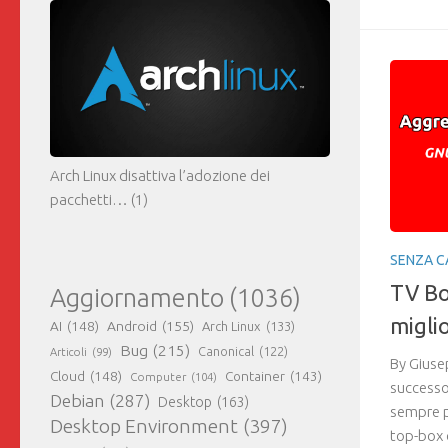
Arch Linux disattiva l’adozione dei
pacchetti…
(1)
SENZA C
TV Bo
Aggiornamento
(1036)
miglio
AI
(148)
Android
(155)
Arch Linux
(133)
Bug
(215)
Canonical
(122)
Articoli
(99)
By Giuse
Cloud
(148)
Container
(143)
Computer
(104)
successo 
Debian
(287)
Desktop
(163)
sempre pi
Desktop Environment
(397)
top-box 