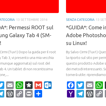
ATEGORIA
13 SETTEMBRE 2016
SENZA CATEGORIA
13 SE
A*: Permessi ROOT sul
*GUIDA*: Come in
ng Galaxy Tab 4 (SM-
Adobe Photosho
!
su Linux!
Cirmi (Tux1) Dopo la guida per il root
By Salvo Cirmi (Tux1) Que
y Tab 3, vi presento una mia vecchia
la riporto sul sito per per
omunque aggiornata) sul root del
questo prodotto Adobe su
ab 4. Un tablet di non recentissima
dei metodi interessanti. S
ne,...
tornerà utile: riprendiamol
acebook
Twitter
Email
WhatsApp
Diaspora
Gmail
Outlook.com
Faceboo
Twitte
Ema
ahoo
Telegram
WordPress
Copy
Print
Condividi
Yahoo
Teleg
Wor
ail
Link
Mail