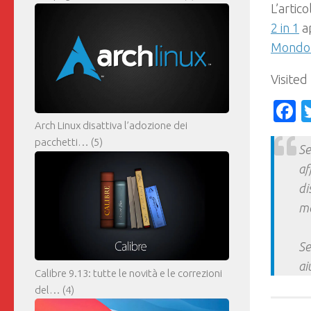
L’artic
2 in 1
ap
Mondo 
Visited
F
Arch Linux disattiva l’adozione dei
pacchetti…
(5)
Se
af
di
ma
Se
ai
Calibre 9.13: tutte le novità e le correzioni
del…
(4)