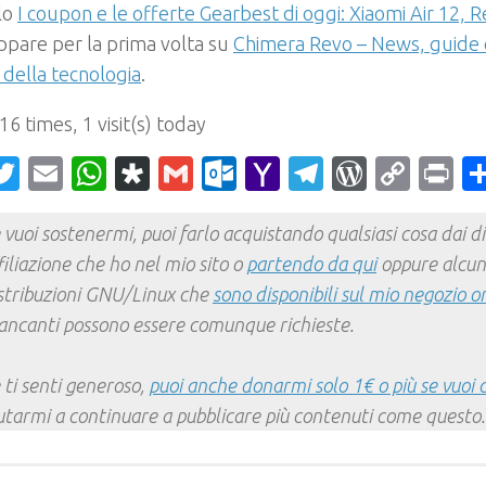
olo
I coupon e le offerte Gearbest di oggi: Xiaomi Air 12, R
pare per la prima volta su
Chimera Revo – News, guide e
della tecnologia
.
 16 times, 1 visit(s) today
acebook
Twitter
Email
WhatsApp
Diaspora
Gmail
Outlook.com
Yahoo
Telegram
WordPr
Cop
Pr
Mail
Link
 vuoi sostenermi, puoi farlo acquistando qualsiasi cosa dai div
filiazione che ho nel mio sito o
partendo da qui
oppure alcun
stribuzioni GNU/Linux che
sono disponibili sul mio negozio o
ncanti possono essere comunque richieste.
 ti senti generoso,
puoi anche donarmi solo 1€ o più se vuoi 
utarmi a continuare a pubblicare più contenuti come questo.