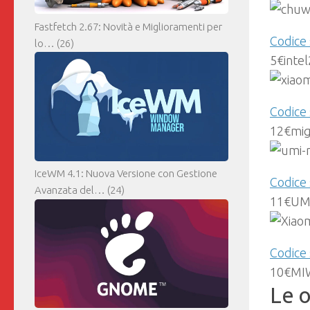
Fastfetch 2.67: Novità e Miglioramenti per
Codice
lo…
(26)
5€inte
Codice 
12€mi
IceWM 4.1: Nuova Versione con Gestione
Codice
Avanzata del…
(24)
11€UM
Codice
10€MI
Le o