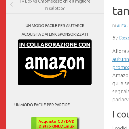
TV Box vs Chromecast: chi è il migliore
tan
in salotto?
UN MODO FACILE PER AIUTARCI!
DI
ALEX
ACQUISTA DAI LINK SPONSORIZZATI
By
Gaet
Allora 
autunna
promozi
Amazon 
qui a s
segnala
parlarv
UN MODO FACILE PER PARTIRE
I c
I codic