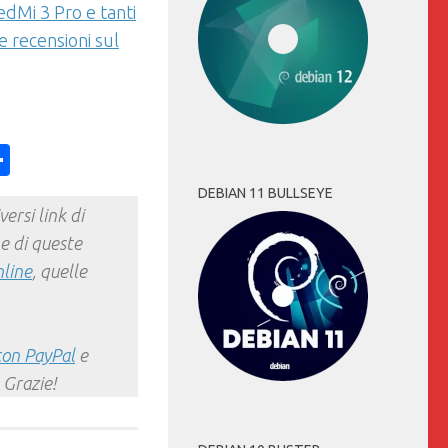
edMi 3 Pro e tanti
 recensioni sul
ess
y
int
Condividi
DEBIAN 11 BULLSEYE
ersi link di
e di queste
nline
, quelle
con PayPal
e
 Grazie!