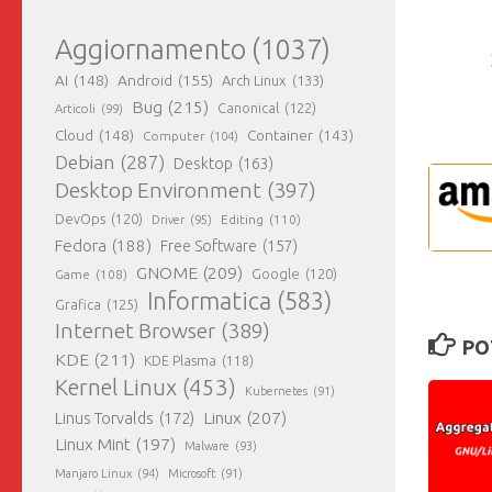
Aggiornamento
(1037)
AI
(148)
Android
(155)
Arch Linux
(133)
Bug
(215)
Canonical
(122)
Articoli
(99)
Cloud
(148)
Container
(143)
Computer
(104)
Debian
(287)
Desktop
(163)
Desktop Environment
(397)
DevOps
(120)
Editing
(110)
Driver
(95)
Fedora
(188)
Free Software
(157)
GNOME
(209)
Game
(108)
Google
(120)
Informatica
(583)
Grafica
(125)
Internet Browser
(389)
PO
KDE
(211)
KDE Plasma
(118)
Kernel Linux
(453)
Kubernetes
(91)
Linux
(207)
Linus Torvalds
(172)
Linux Mint
(197)
Malware
(93)
Manjaro Linux
(94)
Microsoft
(91)