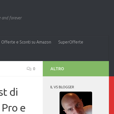
 and forever
 Offerte e Sconti su Amazon
SuperOfferte
0
ALTRO
IL VS BLOGGER
st di
 Pro e