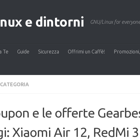
ux e dintorni
GNU/Linux for everyone
a Te
Guide
Sicurezza
Offrimi un Caffè!
Promozioni,
 CATEGORIA
oupon e le offerte Gearbe
i: Xiaomi Air 12, RedMi 3