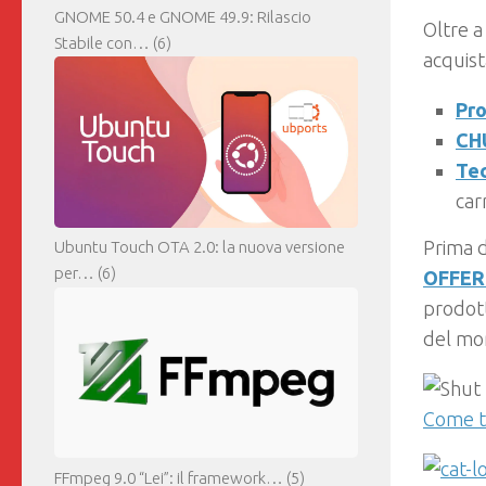
GNOME 50.4 e GNOME 49.9: Rilascio
Oltre a
Stabile con…
(6)
acquist
Pr
CHU
Tec
car
Prima d
Ubuntu Touch OTA 2.0: la nuova versione
per…
(6)
OFFER
prodott
del mom
Come tr
FFmpeg 9.0 “Lei”: il framework…
(5)