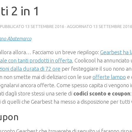
ti 2 in 1
· PUBBLICATO
13 SETTEMBRE 2016
· AGGIORNATO
13 SETTEMBRE 201
ano Abatemarco
allora allora… Facciamo un breve riepilogo:
Gearbest ha l
le con tanti prodotti in offerta
, Coolicool ha annunciato 
oni dalla durata di 72 ore
per festeggiare il suo nono an
non smette mai di deliziarci con le sue
offerte lampo
e 
egnalarvi ancora offerte. Come spesso capita ci vengono inf
ti dagli store stessi una serie di
codici sconto e coupon
i di quelli che Gearbest ha messo a disposizione per tutti 
oupon
i sconto Gearbest che troverete di seguito vi faranno risp