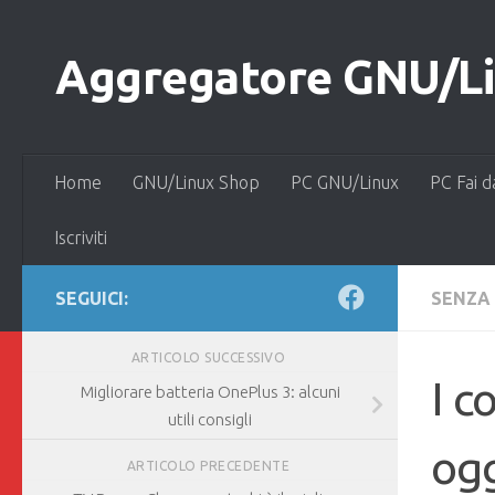
Salta al contenuto
Aggregatore GNU/Lin
Home
GNU/Linux Shop
PC GNU/Linux
PC Fai d
Iscriviti
SEGUICI:
SENZA
ARTICOLO SUCCESSIVO
I c
Migliorare batteria OnePlus 3: alcuni
utili consigli
ogg
ARTICOLO PRECEDENTE