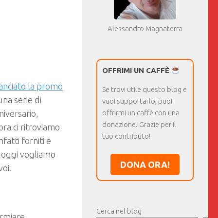
Alessandro Magnaterra
6
OFFRIMI UN CAFFÈ
anciato la promo
Se trovi utile questo blog e
una serie di
vuoi supportarlo, puoi
niversario,
offrirmi un caffè con una
donazione. Grazie per il
ora ci ritroviamo
tuo contributo!
atti forniti e
: oggi vogliamo
DONA ORA!
voi.
Cerca nel blog
armiare