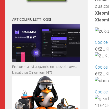
qualcos
Xiaomi
Xiaomi
ARTICOLI PIÙ LETTI OGGI
Codice 
6€ZUK
Codice
Proton sta sviluppando un nuovo browser
basato su Chromium
(47)
6€ZUK
Codice 
11€4G