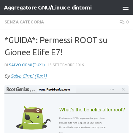
Aggregatore GNU/Linux e dintorni
Salta al contenuto
SENZA CATEGORIA
0
*GUIDA*: Permessi ROOT su
Gionee Elife E7!
DI
SALVO CIRMI (TUX1)
·
15 SETTEMBRE 2016
By
Salvo Cirmi (Tux1)