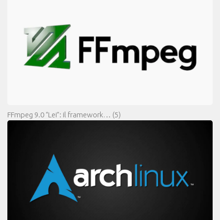
FFmpeg 9.0 “Lei”: il framework…
(5)