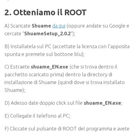
2. Otteniamo il ROOT
A) Scaricate
Shuame
da qui
(oppure andate su Google e
cercate “
ShuameSetup_2.0.2
“);
B) Installatela sul PC (accettate la licenza con l’apposita
spunta e premete sul bottone blu);
C) Estraete
shuame_EN.exe
(che si trova dentro il
pacchetto scaricato prima) dentro la directory di
installazione di Shuame (quindi dove si trova installato
Shuame);
D) Adesso date doppio click sul file
shuame_EN.exe
;
E) Collegate il telefono al PC;
F) Cliccate sul pulsante di ROOT del programma e avete