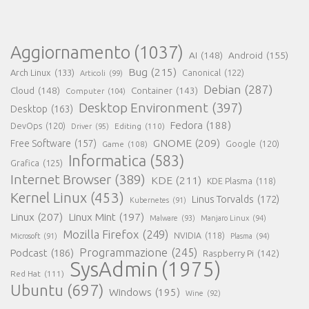
Aggiornamento
(1037)
AI
(148)
Android
(155)
Bug
(215)
Arch Linux
(133)
Canonical
(122)
Articoli
(99)
Debian
(287)
Cloud
(148)
Container
(143)
Computer
(104)
Desktop Environment
(397)
Desktop
(163)
Fedora
(188)
DevOps
(120)
Editing
(110)
Driver
(95)
GNOME
(209)
Free Software
(157)
Game
(108)
Google
(120)
Informatica
(583)
Grafica
(125)
Internet Browser
(389)
KDE
(211)
KDE Plasma
(118)
Kernel Linux
(453)
Linus Torvalds
(172)
Kubernetes
(91)
Linux
(207)
Linux Mint
(197)
Malware
(93)
Manjaro Linux
(94)
Mozilla Firefox
(249)
NVIDIA
(118)
Microsoft
(91)
Plasma
(94)
Programmazione
(245)
Podcast
(186)
Raspberry Pi
(142)
SysAdmin
(1975)
Red Hat
(111)
Ubuntu
(697)
Windows
(195)
Wine
(92)