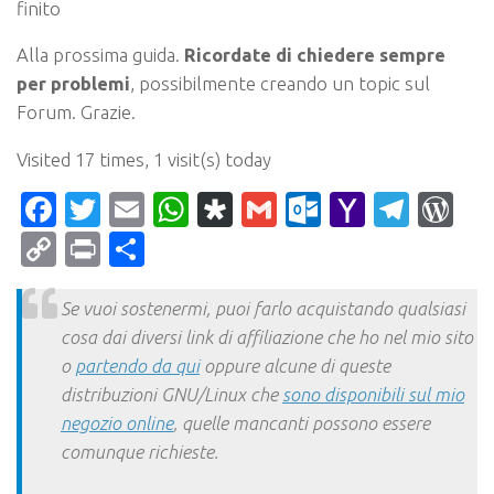
finito
Alla prossima guida.
Ricordate di chiedere sempre
per problemi
, possibilmente creando un topic sul
Forum. Grazie.
Visited 17 times, 1 visit(s) today
Facebook
Twitter
Email
WhatsApp
Diaspora
Gmail
Outlook.c
Yahoo
Tele
Wo
Mail
Copy
Print
Condividi
Link
Se vuoi sostenermi, puoi farlo acquistando qualsiasi
cosa dai diversi link di affiliazione che ho nel mio sito
o
partendo da qui
oppure alcune di queste
distribuzioni GNU/Linux che
sono disponibili sul mio
negozio online
, quelle mancanti possono essere
comunque richieste.