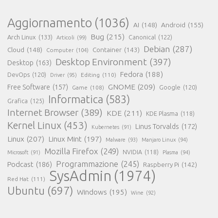
Aggiornamento
(1036)
AI
(148)
Android
(155)
Bug
(215)
Arch Linux
(133)
Canonical
(122)
Articoli
(99)
Debian
(287)
Cloud
(148)
Container
(143)
Computer
(104)
Desktop Environment
(397)
Desktop
(163)
Fedora
(188)
DevOps
(120)
Editing
(110)
Driver
(95)
GNOME
(209)
Free Software
(157)
Game
(108)
Google
(120)
Informatica
(583)
Grafica
(125)
Internet Browser
(389)
KDE
(211)
KDE Plasma
(118)
Kernel Linux
(453)
Linus Torvalds
(172)
Kubernetes
(91)
Linux
(207)
Linux Mint
(197)
Malware
(93)
Manjaro Linux
(94)
Mozilla Firefox
(249)
NVIDIA
(118)
Microsoft
(91)
Plasma
(94)
Programmazione
(245)
Podcast
(186)
Raspberry Pi
(142)
SysAdmin
(1974)
Red Hat
(111)
Ubuntu
(697)
Windows
(195)
Wine
(92)