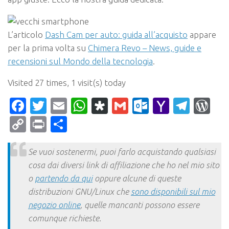
L’articolo
Dash Cam per auto: guida all’acquisto
appare
per la prima volta su
Chimera Revo – News, guide e
recensioni sul Mondo della tecnologia
.
Visited 27 times, 1 visit(s) today
Facebook
Twitter
Email
WhatsApp
Diaspora
Gmail
Outlook.c
Yahoo
Tele
Wo
Mail
Copy
Print
Condividi
Link
Se vuoi sostenermi, puoi farlo acquistando qualsiasi
cosa dai diversi link di affiliazione che ho nel mio sito
o
partendo da qui
oppure alcune di queste
distribuzioni GNU/Linux che
sono disponibili sul mio
negozio online
, quelle mancanti possono essere
comunque richieste.