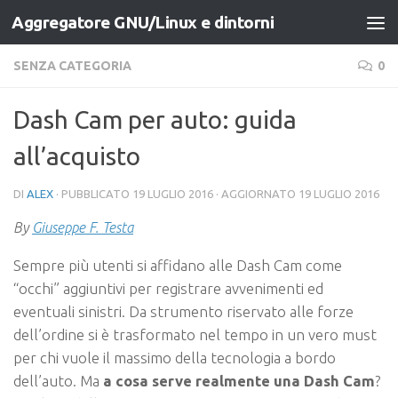
Aggregatore GNU/Linux e dintorni
Salta al contenuto
SENZA CATEGORIA
0
Dash Cam per auto: guida
all’acquisto
DI
ALEX
· PUBBLICATO
19 LUGLIO 2016
· AGGIORNATO
19 LUGLIO 2016
By
Giuseppe F. Testa
Sempre più utenti si affidano alle Dash Cam come
“occhi” aggiuntivi per registrare avvenimenti ed
eventuali sinistri. Da strumento riservato alle forze
dell’ordine si è trasformato nel tempo in un vero must
per chi vuole il massimo della tecnologia a bordo
dell’auto. Ma
a cosa serve realmente una Dash Cam
?