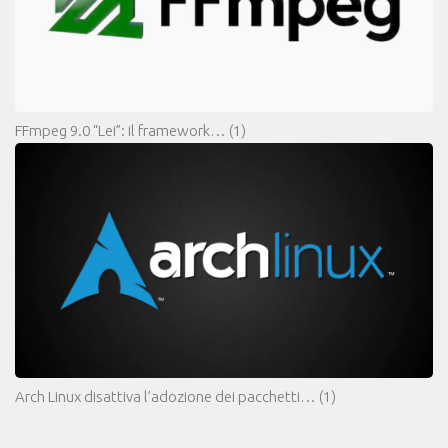
FFmpeg 9.0 “Lei”: il framework…
(1)
Arch Linux disattiva l’adozione dei pacchetti…
(1)