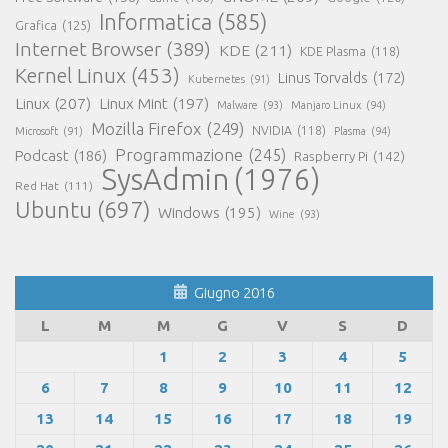
Informatica
(585)
Grafica
(125)
Internet Browser
(389)
KDE
(211)
KDE Plasma
(118)
Kernel Linux
(453)
Linus Torvalds
(172)
Kubernetes
(91)
Linux
(207)
Linux Mint
(197)
Malware
(93)
Manjaro Linux
(94)
Mozilla Firefox
(249)
NVIDIA
(118)
Microsoft
(91)
Plasma
(94)
Programmazione
(245)
Podcast
(186)
Raspberry Pi
(142)
SysAdmin
(1976)
Red Hat
(111)
Ubuntu
(697)
Windows
(195)
Wine
(93)
Giugno 2016
L
M
M
G
V
S
D
1
2
3
4
5
6
7
8
9
10
11
12
13
14
15
16
17
18
19