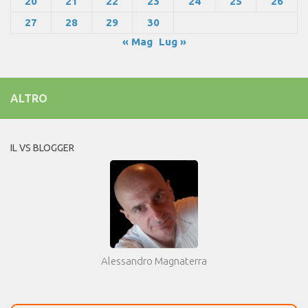
20
21
22
23
24
25
26
27
28
29
30
« Mag
Lug »
ALTRO
IL VS BLOGGER
Alessandro Magnaterra