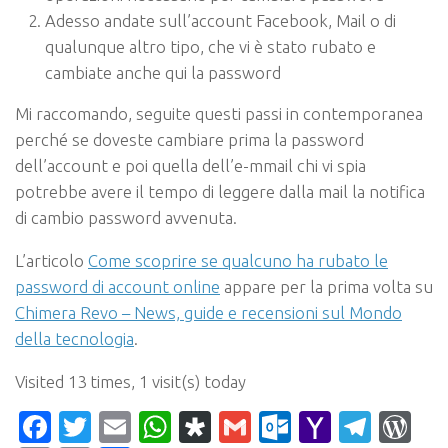
Adesso andate sull’account Facebook, Mail o di
qualunque altro tipo, che vi è stato rubato e
cambiate anche qui la password
Mi raccomando, seguite questi passi in contemporanea
perché se doveste cambiare prima la password
dell’account e poi quella dell’e-mmail chi vi spia
potrebbe avere il tempo di leggere dalla mail la notifica
di cambio password avvenuta.
L’articolo
Come scoprire se qualcuno ha rubato le
password di account online
appare per la prima volta su
Chimera Revo – News, guide e recensioni sul Mondo
della tecnologia
.
Visited 13 times, 1 visit(s) today
Facebook
Twitter
Email
WhatsApp
Diaspora
Gmail
Outlook.c
Yahoo
Tele
Wo