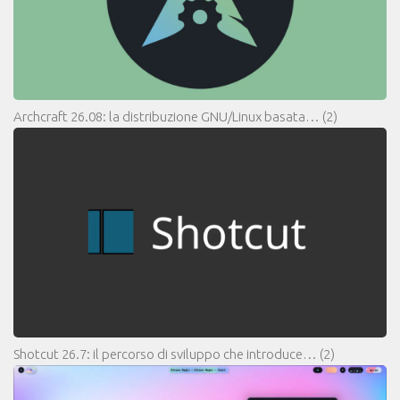
Archcraft 26.08: la distribuzione GNU/Linux basata…
(2)
Shotcut 26.7: il percorso di sviluppo che introduce…
(2)