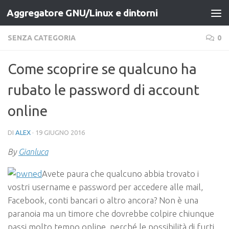
Aggregatore GNU/Linux e dintorni
Salta al contenuto
SENZA CATEGORIA
0
Come scoprire se qualcuno ha
rubato le password di account
online
DI
ALEX
·
19 GIUGNO 2016
By
Gianluca
Avete paura che qualcuno abbia trovato i
vostri username e password per accedere alle mail,
Facebook, conti bancari o altro ancora? Non è una
paranoia ma un timore che dovrebbe colpire chiunque
passi molto tempo online, perché le possibilità di furti