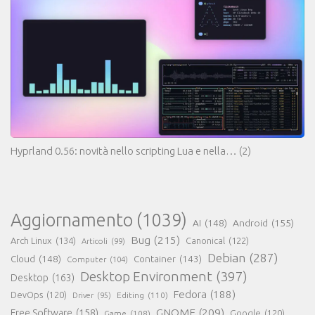
Hyprland 0.56: novità nello scripting Lua e nella…
(2)
Aggiornamento
(1039)
AI
(148)
Android
(155)
Bug
(215)
Arch Linux
(134)
Canonical
(122)
Articoli
(99)
Debian
(287)
Cloud
(148)
Container
(143)
Computer
(104)
Desktop Environment
(397)
Desktop
(163)
Fedora
(188)
DevOps
(120)
Editing
(110)
Driver
(95)
GNOME
(209)
Free Software
(158)
Game
(108)
Google
(120)