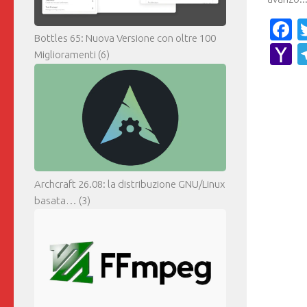
F
Bottles 65: Nuova Versione con oltre 100
Y
Miglioramenti
(6)
M
Archcraft 26.08: la distribuzione GNU/Linux
basata…
(3)