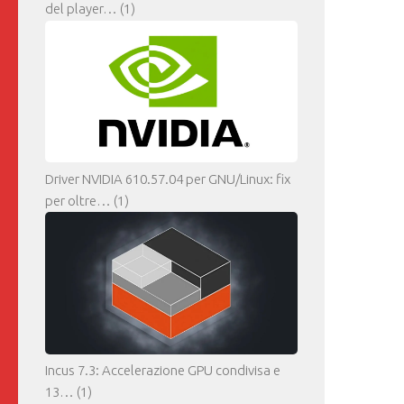
del player…
(1)
Driver NVIDIA 610.57.04 per GNU/Linux: fix
per oltre…
(1)
Incus 7.3: Accelerazione GPU condivisa e
13…
(1)