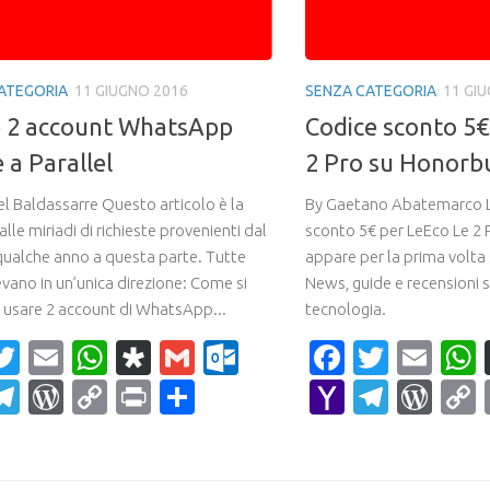
ATEGORIA
11 GIUGNO 2016
SENZA CATEGORIA
11 GI
 2 account WhatsApp
Codice sconto 5€
 a Parallel
2 Pro su Honorbu
l Baldassarre Questo articolo è la
By Gaetano Abatemarco L’
alle miriadi di richieste provenienti dal
sconto 5€ per LeEco Le 2 
ualche anno a questa parte. Tutte
appare per la prima volta
vano in un’unica direzione: Come si
News, guide e recensioni 
usare 2 account di WhatsApp...
tecnologia.
acebook
Twitter
Email
WhatsApp
Diaspora
Gmail
Outlook.com
Faceboo
Twitte
Ema
ahoo
Telegram
WordPress
Copy
Print
Condividi
Yahoo
Teleg
Wor
ail
Link
Mail