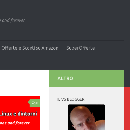
 and forever
 Offerte e Sconti su Amazon
SuperOfferte
ALTRO
IL VS BLOGGER
0