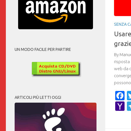
SENZA C
Usare
grazie
UN MODO FACILE PER PARTIRE
By Manue
risposta 
web da q
converge
possono 
F
ARTICOLI PIÙ LETTI OGGI
Y
M