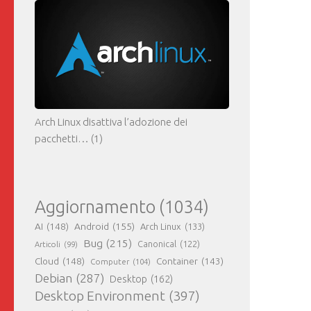
Arch Linux disattiva l’adozione dei
pacchetti…
(1)
Aggiornamento
(1034)
AI
(148)
Android
(155)
Arch Linux
(133)
Bug
(215)
Canonical
(122)
Articoli
(99)
Cloud
(148)
Container
(143)
Computer
(104)
Debian
(287)
Desktop
(162)
Desktop Environment
(397)