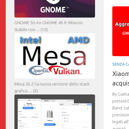
GNOME 50.4 e GNOME 49.9: Rilascio
Stabile con…
(10)
SENZA C
Xiaom
acquis
Mesa 26.2: la nuova versione dello stack
grafico…
(9)
By Gaet
presentò
Band, tut
precision
legati al
avanzò..