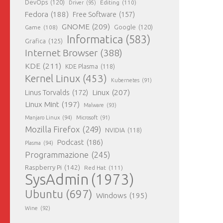
DevOps
(120)
Editing
(110)
Driver
(95)
Fedora
(188)
Free Software
(157)
GNOME
(209)
Game
(108)
Google
(120)
Informatica
(583)
Grafica
(125)
Internet Browser
(388)
KDE
(211)
KDE Plasma
(118)
Kernel Linux
(453)
Kubernetes
(91)
Linux
(207)
Linus Torvalds
(172)
Linux Mint
(197)
Malware
(93)
Manjaro Linux
(94)
Microsoft
(91)
Mozilla Firefox
(249)
NVIDIA
(118)
Podcast
(186)
Plasma
(94)
Programmazione
(245)
Raspberry Pi
(142)
Red Hat
(111)
SysAdmin
(1973)
Ubuntu
(697)
Windows
(195)
Wine
(92)