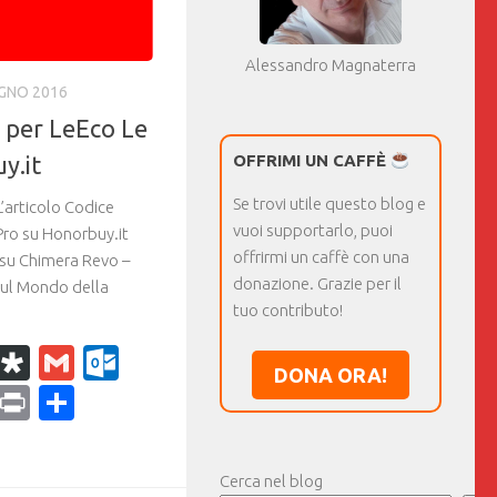
Alessandro Magnaterra
UGNO 2016
 per LeEco Le
y.it
OFFRIMI UN CAFFÈ
Se trovi utile questo blog e
articolo Codice
vuoi supportarlo, puoi
Pro su Honorbuy.it
offrirmi un caffè con una
 su Chimera Revo –
donazione. Grazie per il
sul Mondo della
tuo contributo!
k
r
il
WhatsApp
Diaspora
Gmail
Outlook.com
DONA ORA!
ram
dPress
Copy
Print
Condividi
Link
Cerca nel blog