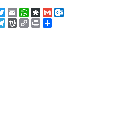
acebook
Twitter
Email
WhatsApp
Diaspora
Gmail
Outlook.com
ahoo
Telegram
WordPress
Copy
Print
Condividi
ail
Link