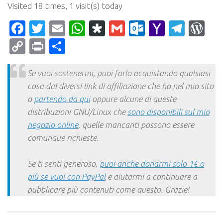
Visited 18 times, 1 visit(s) today
Facebook
Twitter
Email
WhatsApp
Diaspora
Gmail
Outlook.c
Yahoo
Tele
Wo
Mail
Copy
Print
Condividi
Link
Se vuoi sostenermi, puoi farlo acquistando qualsiasi
cosa dai diversi link di affiliazione che ho nel mio sito
o
partendo da qui
oppure alcune di queste
distribuzioni GNU/Linux che
sono disponibili sul mio
negozio online
, quelle mancanti possono essere
comunque richieste.
Se ti senti generoso,
puoi anche donarmi solo 1€ o
più se vuoi con PayPal
e aiutarmi a continuare a
pubblicare più contenuti come questo. Grazie!