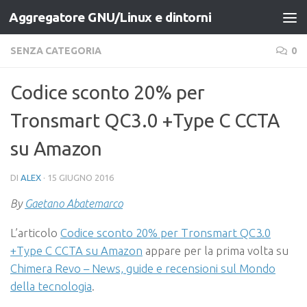
Aggregatore GNU/Linux e dintorni
Salta al contenuto
SENZA CATEGORIA
0
Codice sconto 20% per
Tronsmart QC3.0 +Type C CCTA
su Amazon
DI
ALEX
·
15 GIUGNO 2016
By
Gaetano Abatemarco
L’articolo
Codice sconto 20% per Tronsmart QC3.0
+Type C CCTA su Amazon
appare per la prima volta su
Chimera Revo – News, guide e recensioni sul Mondo
della tecnologia
.