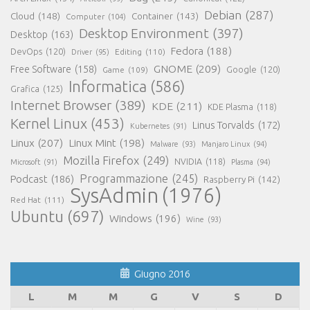
Debian
(287)
Cloud
(148)
Container
(143)
Computer
(104)
Desktop Environment
(397)
Desktop
(163)
Fedora
(188)
DevOps
(120)
Editing
(110)
Driver
(95)
GNOME
(209)
Free Software
(158)
Game
(109)
Google
(120)
Informatica
(586)
Grafica
(125)
Internet Browser
(389)
KDE
(211)
KDE Plasma
(118)
Kernel Linux
(453)
Linus Torvalds
(172)
Kubernetes
(91)
Linux
(207)
Linux Mint
(198)
Malware
(93)
Manjaro Linux
(94)
Mozilla Firefox
(249)
NVIDIA
(118)
Microsoft
(91)
Plasma
(94)
Programmazione
(245)
Podcast
(186)
Raspberry Pi
(142)
SysAdmin
(1976)
Red Hat
(111)
Ubuntu
(697)
Windows
(196)
Wine
(93)
Giugno 2016
L
M
M
G
V
S
D