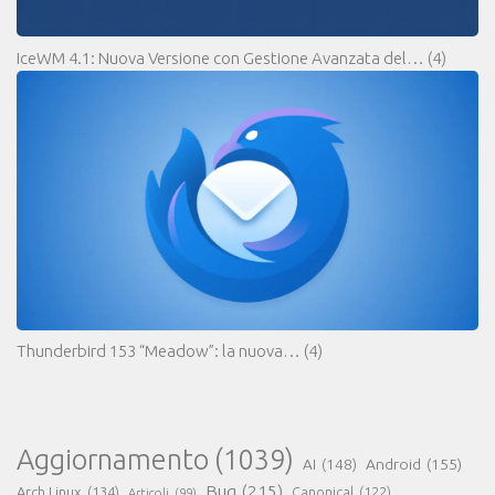
IceWM 4.1: Nuova Versione con Gestione Avanzata del…
(4)
Thunderbird 153 “Meadow”: la nuova…
(4)
Aggiornamento
(1039)
AI
(148)
Android
(155)
Bug
(215)
Arch Linux
(134)
Canonical
(122)
Articoli
(99)