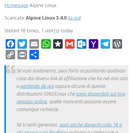
Homepage
Alpine Linux
Scaricate
Alpine Linux 3.4.0
da qui
!
Visited 18 times, 1 visit(s) today
Facebook
Twitter
Email
WhatsApp
Diaspora
Gmail
Outlook.c
Yahoo
Tele
Wo
Mail
Copy
Print
Condividi
Link
Se vuoi sostenermi, puoi farlo acquistando qualsiasi
cosa dai diversi link di affiliazione che ho nel mio sito
o
partendo da qui
oppure alcune di queste
distribuzioni GNU/Linux che
sono disponibili sul mio
negozio online
, quelle mancanti possono essere
comunque richieste.
Se ti senti generoso,
puoi anche donarmi solo 1€ o
più se vuoi con PayPal
e aiutarmi a continuare a