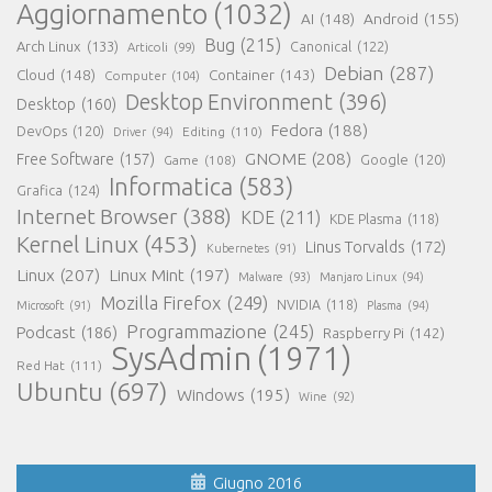
Aggiornamento
(1032)
AI
(148)
Android
(155)
Bug
(215)
Arch Linux
(133)
Canonical
(122)
Articoli
(99)
Debian
(287)
Cloud
(148)
Container
(143)
Computer
(104)
Desktop Environment
(396)
Desktop
(160)
Fedora
(188)
DevOps
(120)
Editing
(110)
Driver
(94)
GNOME
(208)
Free Software
(157)
Google
(120)
Game
(108)
Informatica
(583)
Grafica
(124)
Internet Browser
(388)
KDE
(211)
KDE Plasma
(118)
Kernel Linux
(453)
Linus Torvalds
(172)
Kubernetes
(91)
Linux
(207)
Linux Mint
(197)
Malware
(93)
Manjaro Linux
(94)
Mozilla Firefox
(249)
NVIDIA
(118)
Microsoft
(91)
Plasma
(94)
Programmazione
(245)
Podcast
(186)
Raspberry Pi
(142)
SysAdmin
(1971)
Red Hat
(111)
Ubuntu
(697)
Windows
(195)
Wine
(92)
Giugno 2016