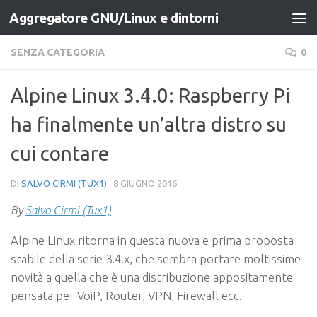
Aggregatore GNU/Linux e dintorni
Salta al contenuto
SENZA CATEGORIA
0
Alpine Linux 3.4.0: Raspberry Pi
ha finalmente un’altra distro su
cui contare
DI
SALVO CIRMI (TUX1)
·
8 GIUGNO 2016
By
Salvo Cirmi (Tux1)
Alpine Linux ritorna in questa nuova e prima proposta
stabile della serie 3.4.x, che sembra portare moltissime
novità a quella che è una distribuzione appositamente
pensata per VoiP, Router, VPN, Firewall ecc.