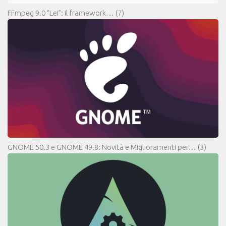
FFmpeg 9.0 “Lei”: il framework…
(7)
GNOME 50.3 e GNOME 49.8: Novità e Miglioramenti per…
(3)