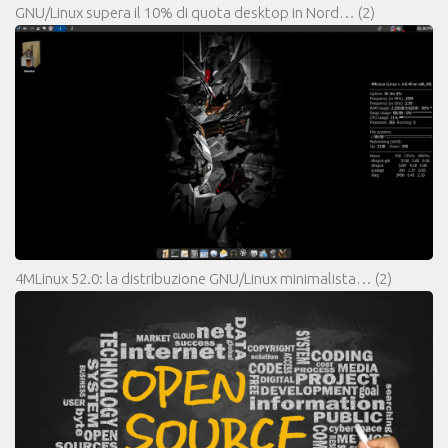
GNU/Linux supera il 10% di quota desktop in Nord…
(2)
4MLinux 52.0: la distribuzione GNU/Linux minimalista…
(2)