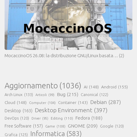
MocaccinoOS 26.08: la distribuzione GNU/Linux basata…
(2)
Aggiornamento
(1036)
AI
(148)
Android
(155)
Bug
(215)
Arch Linux
(133)
Canonical
(122)
Articoli
(99)
Debian
(287)
Cloud
(148)
Container
(143)
Computer
(104)
Desktop Environment
(397)
Desktop
(163)
Fedora
(188)
DevOps
(120)
Editing
(110)
Driver
(95)
GNOME
(209)
Free Software
(157)
Game
(108)
Google
(120)
Informatica
(583)
Grafica
(125)