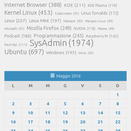
Internet Browser
(388)
KDE
(211)
KDE Plasma
(118)
Kernel Linux
(453)
Linus Torvalds
(172)
Kubernetes
(91)
Linux
(207)
Linux Mint
(197)
Malware
(93)
Manjaro Linux
(94)
Mozilla Firefox
(249)
NVIDIA
(118)
Microsoft
(91)
Plasma
(94)
Programmazione
(245)
Podcast
(186)
Raspberry Pi
(142)
SysAdmin
(1974)
Red Hat
(111)
Ubuntu
(697)
Windows
(195)
Wine
(92)
Maggio 2016
L
M
M
G
V
S
D
1
2
3
4
5
6
7
8
9
10
11
12
13
14
15
16
17
18
19
20
21
22
23
24
25
26
27
28
29