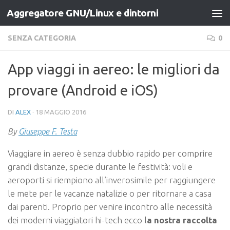
Aggregatore GNU/Linux e dintorni
Salta al contenuto
SENZA CATEGORIA
0
App viaggi in aereo: le migliori da
provare (Android e iOS)
DI
ALEX
·
18 MAGGIO 2016
By
Giuseppe F. Testa
Viaggiare in aereo è senza dubbio rapido per comprire
grandi distanze, specie durante le festività: voli e
aeroporti si riempiono all’inverosimile per raggiungere
le mete per le vacanze natalizie o per ritornare a casa
dai parenti. Proprio per venire incontro alle necessità
dei moderni viaggiatori hi-tech ecco l
a nostra raccolta