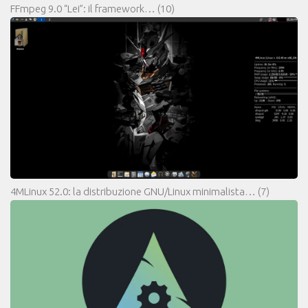
FFmpeg 9.0 “Lei”: il framework…
(10)
4MLinux 52.0: la distribuzione GNU/Linux minimalista…
(7)