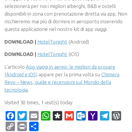
selezionerà per noi i migliori alberghi, B&B e ostelli
disponibili in zona con prenotazione diretta via app. Non
rischieremo mai più di dormire in aeroporto inserendo
questa applicazione nel nostro kit di app viaggi.
DOWNLOAD |
HotelTonight
(Android)
DOWNLOAD |
HotelTonight
(iOS)
L’articolo
App viaggi in aereo: le migliori da provare
(Android e iOS)
appare per la prima volta su
Chimera
Revo – News, guide e recensioni sul Mondo della
tecnologia
.
Visited 30 times, 1 visit(s) today
Facebook
Twitter
Email
WhatsApp
Diaspora
Gmail
Outlook.c
Yahoo
Tele
Wo
Mail
Copy
Print
Condividi