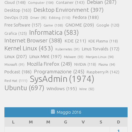
Debian
(287)
Cloud
(148)
Container
(143)
Computer
(104)
Desktop Environment
(397)
Desktop
(163)
Fedora
(188)
DevOps
(120)
Editing
(110)
Driver
(95)
GNOME
(209)
Free Software
(157)
Game
(108)
Google
(120)
Informatica
(583)
Grafica
(125)
Internet Browser
(388)
KDE
(211)
KDE Plasma
(118)
Kernel Linux
(453)
Linus Torvalds
(172)
Kubernetes
(91)
Linux
(207)
Linux Mint
(197)
Malware
(93)
Manjaro Linux
(94)
Mozilla Firefox
(249)
NVIDIA
(118)
Microsoft
(91)
Plasma
(94)
Programmazione
(245)
Podcast
(186)
Raspberry Pi
(142)
SysAdmin
(1974)
Red Hat
(111)
Ubuntu
(697)
Windows
(195)
Wine
(92)
Maggio 2016
L
M
M
G
V
S
D
1