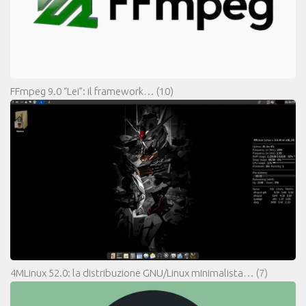
FFmpeg 9.0 “Lei”: il framework…
(10)
4MLinux 52.0: la distribuzione GNU/Linux minimalista…
(7)