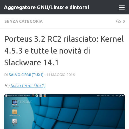
Aggregatore GNU/Linux e dintorni
Salta al contenuto
SENZA CATEGORIA
0
Porteus 3.2 RC2 rilasciato: Kernel
4.5.3 e tutte le novità di
Slackware 14.1
DI
SALVO CIRMI (TUX1)
·
11 MAGGIO 2016
By
Salvo Cirmi (Tux1)