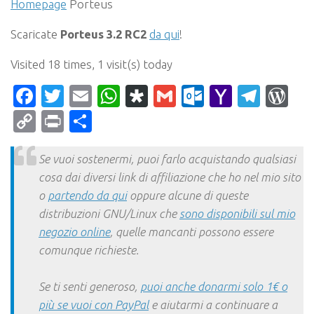
Homepage
Porteus
Scaricate
Porteus 3.2 RC2
da qui
!
Visited 18 times, 1 visit(s) today
Facebook
Twitter
Email
WhatsApp
Diaspora
Gmail
Outlook.c
Yahoo
Tele
Wo
Mail
Copy
Print
Condividi
Link
Se vuoi sostenermi, puoi farlo acquistando qualsiasi
cosa dai diversi link di affiliazione che ho nel mio sito
o
partendo da qui
oppure alcune di queste
distribuzioni GNU/Linux che
sono disponibili sul mio
negozio online
, quelle mancanti possono essere
comunque richieste.
Se ti senti generoso,
puoi anche donarmi solo 1€ o
più se vuoi con PayPal
e aiutarmi a continuare a