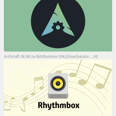
Archcraft 26.08: la distribuzione GNU/Linux basata…
(4)