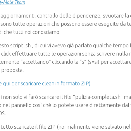
y-Mate Team
, aggiornamenti, controllo delle dipendenze, svuotare la c
 sono tutte operazioni che possono essere eseguite da te
 che tutti noi conosciamo:
sto script .sh , di cui vi avevo già parlato qualche tempo 
 click effettuare tutte le operazioni senza scrivere nulla
emente “accettando” cliccando la “s” (s=si) per accettar
e proposta.
re qui per scaricare clean in formato ZIP)
 non solo vi farò scaricare il file “pulizia-completa.sh” m
lo nel pannello così chè lo potete usare direttamente dal 
OS.
 tutto scaricate il file ZIP (normalmente viene salvato nel