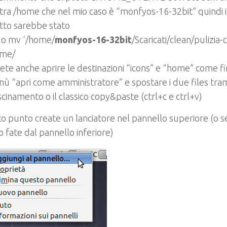
tra /home che nel mio caso è “monfyos-16-32bit” quindi
tto sarebbe stato
o mv ‘/home/
monfyos-16-32bit
/Scaricati/clean/pulizia
ome/
ete anche aprire le destinazioni “icons” e “home” come fi
ù “apri come amministratore” e spostare i due files tra
scinamento o il classico copy&paste (ctrl+c e ctrl+v)
o punto create un lanciatore nel pannello superiore (o se
o fate dal pannello inferiore)