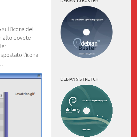
DEBIAN 10 BUSTER
…
 sull’icona del
in alto dovete
le:
spostato l’icona
o…
DEBIAN 9 STRETCH