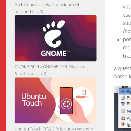
Arch Linux disattiva l’adozione dei
vos
pacchetti…
(5)
esa
sud
/h
pot
men
tra
GNOME 50.4 e GNOME 49.9: Rilascio
a quest
Stabile con…
(4)
basso l
Ubuntu Touch OTA 2.0: la nuova versione