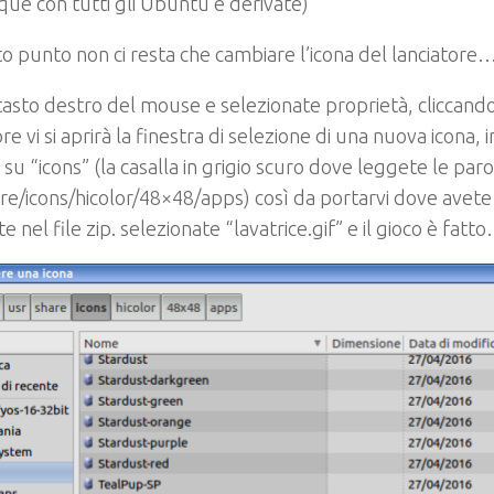
e con tutti gli Ubuntu e derivate)
o punto non ci resta che cambiare l’icona del lanciatore
tasto destro del mouse e selezionate proprietà, cliccando
ore vi si aprirà la finestra di selezione di una nuova icona, 
e su “icons” (la casalla in grigio scuro dove leggete le paro
re/icons/hicolor/48×48/apps) così da portarvi dove avete 
e nel file zip. selezionate “lavatrice.gif” e il gioco è fatt