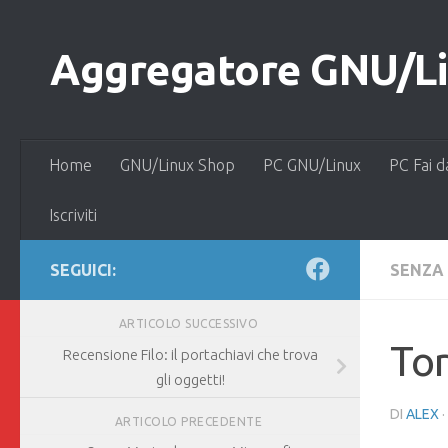
Salta al contenuto
Aggregatore GNU/Lin
Home
GNU/Linux Shop
PC GNU/Linux
PC Fai d
Iscriviti
SEGUICI:
SENZA
ARTICOLO SUCCESSIVO
Tor
Recensione Filo: il portachiavi che trova
gli oggetti!
DI
ALEX
·
ARTICOLO PRECEDENTE