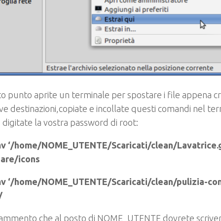
o punto aprite un terminale per spostare i file appena cr
ive destinazioni,copiate e incollate questi comandi nel te
e digitate la vostra password di root:
v ‘/home/NOME_UTENTE/Scaricati/clean/Lavatrice.g
hare/icons
v ‘/home/NOME_UTENTE/Scaricati/clean/pulizia-com
/
rammento che al posto di NOME_UTENTE dovrete scrivere