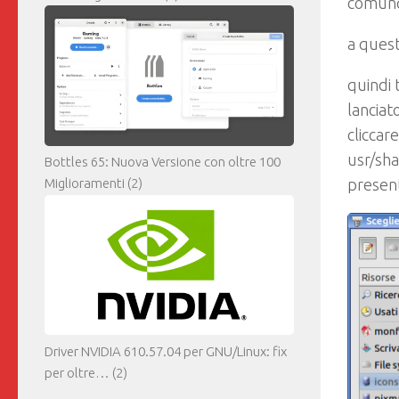
comunqu
a quest
quindi 
lanciat
cliccar
usr/sha
Bottles 65: Nuova Versione con oltre 100
present
Miglioramenti
(2)
Driver NVIDIA 610.57.04 per GNU/Linux: fix
per oltre…
(2)