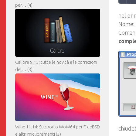
per…
(4)
nel pri
Nome:
Comand
comple
Calibre 9.13: tutte le novità e le correzioni
del…
(3)
Wine 11.14: Supporto WoW64 per FreeBSD
chiudet
e altri miglioramenti
(3)