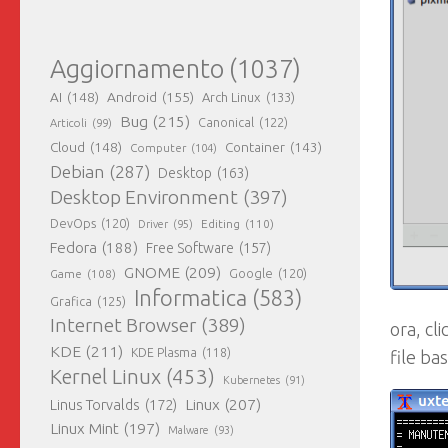
Aggiornamento
(1037)
AI
(148)
Android
(155)
Arch Linux
(133)
Bug
(215)
Canonical
(122)
Articoli
(99)
Cloud
(148)
Container
(143)
Computer
(104)
Debian
(287)
Desktop
(163)
Desktop Environment
(397)
DevOps
(120)
Editing
(110)
Driver
(95)
Fedora
(188)
Free Software
(157)
GNOME
(209)
Game
(108)
Google
(120)
Informatica
(583)
Grafica
(125)
Internet Browser
(389)
ora, cl
KDE
(211)
KDE Plasma
(118)
file ba
Kernel Linux
(453)
Kubernetes
(91)
Linux
(207)
Linus Torvalds
(172)
Linux Mint
(197)
Malware
(93)