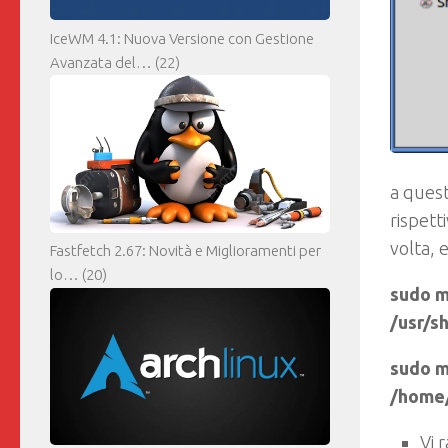
IceWM 4.1: Nuova Versione con Gestione
Avanzata del…
(22)
a quest
rispett
volta, 
Fastfetch 2.67: Novità e Miglioramenti per
lo…
(20)
sudo m
/usr/s
sudo m
/home
Vi 