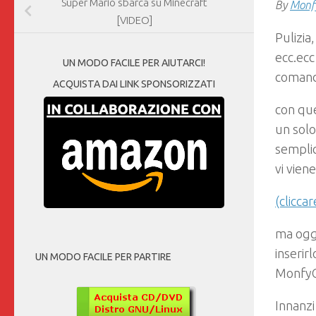
Super Mario sbarca su Minecraft
By
Monf
[VIDEO]
Pulizia
ecc.ecc
UN MODO FACILE PER AIUTARCI!
comandi
ACQUISTA DAI LINK SPONSORIZZATI
con que
un solo
semplic
vi vien
(clicca
ma oggi
inserir
UN MODO FACILE PER PARTIRE
Monfy
Innanzi