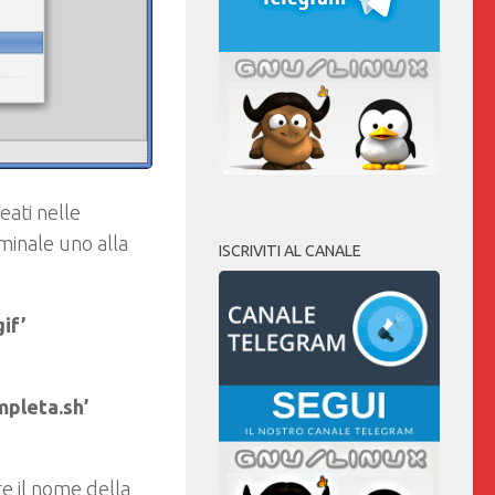
eati nelle
rminale uno alla
ISCRIVITI AL CANALE
if’
pleta.sh’
 il nome della