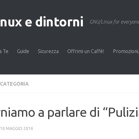
ux e dintorni
GNU/Linux for everyone
a Te
Guide
Sicurezza
Offrimi un Caffè!
Promozioni,
 CATEGORIA
niamo a parlare di “Pulizi
10 MAGGIO 2016