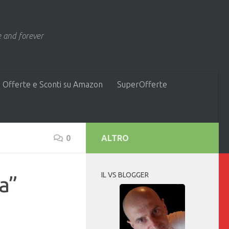
 and forever
 Offerte e Sconti su Amazon
SuperOfferte
0
ALTRO
IL VS BLOGGER
a”