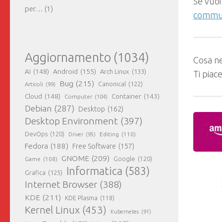
Se vuoi
per…
(1)
commun
Aggiornamento
(1034)
Cosa ne
AI
(148)
Android
(155)
Arch Linux
(133)
Ti piac
Bug
(215)
Canonical
(122)
Articoli
(99)
Cloud
(148)
Container
(143)
Computer
(104)
Debian
(287)
Desktop
(162)
Desktop Environment
(397)
DevOps
(120)
Editing
(110)
Driver
(95)
Fedora
(188)
Free Software
(157)
GNOME
(209)
Game
(108)
Google
(120)
Informatica
(583)
Grafica
(125)
Internet Browser
(388)
KDE
(211)
KDE Plasma
(118)
Kernel Linux
(453)
Kubernetes
(91)