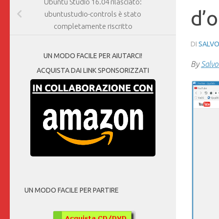
Ubuntu Studio 16.04 rilasciato:
d’o
ubuntustudio-controls è stato
completamente riscritto
DI
SALVO
UN MODO FACILE PER AIUTARCI!
By
Salvo
ACQUISTA DAI LINK SPONSORIZZATI
UN MODO FACILE PER PARTIRE