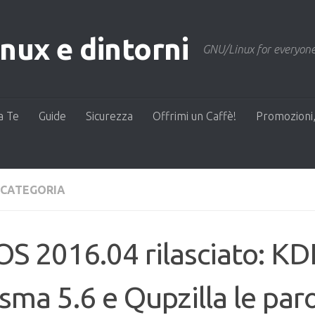
ux e dintorni
GNU/Linux for everyone
a Te
Guide
Sicurezza
Offrimi un Caffè!
Promozioni,
 CATEGORIA
S 2016.04 rilasciato: KD
sma 5.6 e Qupzilla le par