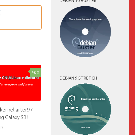
DEBIAN 10 BUSTER
0
DEBIAN 9 STRETCH
 kernel arter97
g Galaxy S3!
17