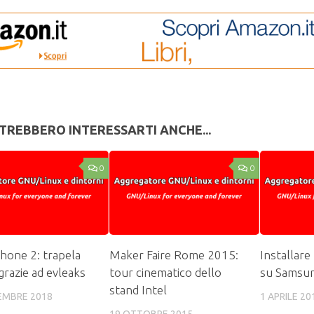
TREBBERO INTERESSARTI ANCHE...
0
0
hone 2: trapela
Maker Faire Rome 2015:
Installare
grazie ad evleaks
tour cinematico dello
su Samsun
stand Intel
EMBRE 2018
1 APRILE 20
19 OTTOBRE 2015