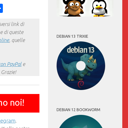
ess
y
int
Condividi
ersi link di
e di queste
DEBIAN 13 TRIXIE
nline
, quelle
con PayPal
e
 Grazie!
mo noi!
DEBIAN 12 BOOKWORM
elegram
.