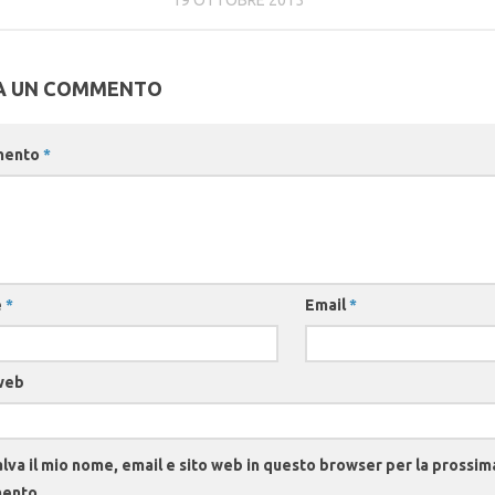
A UN COMMENTO
mento
*
e
*
Email
*
web
lva il mio nome, email e sito web in questo browser per la prossim
ento.