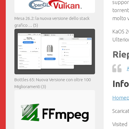
support
torrent
molto v
Mesa 26.2: la nuova versione dello stack
grafico…
(5)
KaOS 2
Ulterio
Rie
Bottles 65: Nuova Versione con oltre 100
Inf
Miglioramenti
(3)
Homep
Scarica
Visited