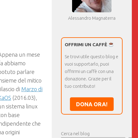
Alessandro Magnaterra
OFFRIMI UN CAFFÈ
Appena un mese
Se trovi utile questo blog e
fa abbiamo
vuoi supportarlo, puoi
potuto parlare
offrirmi un caffè con una
donazione. Grazie per il
insieme del mitico
tuo contributo!
rilascio di
Marzo di
KaOS
(2016.03),
DONA ORA!
un sistema linux
con base
indipendente che
ha origini
Cerca nel blog