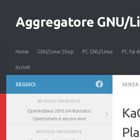
Salta al contenuto
Aggregatore GNU/Lin
Home
GNU/Linux Shop
PC GNU/Linux
PC Fai d
Iscriviti
SEGUICI:
SENZA
ARTICOLO SUCCESSIVO
KaO
OpenIndiana 2016.04 rilasciato:
OpenSolaris è ancora vivo!
Pla
ARTICOLO PRECEDENTE