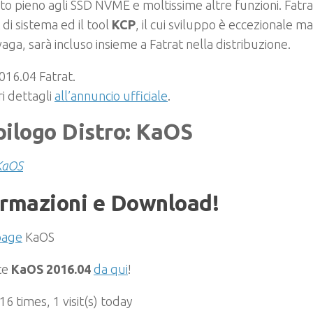
o pieno agli SSD NVME e moltissime altre funzioni. Fatrat 
 di sistema ed il tool
KCP
, il cui sviluppo è eccezionale ma 
aga, sarà incluso insieme a Fatrat nella distribuzione.
016.04 Fatrat.
ri dettagli
all’annuncio ufficiale
.
pilogo Distro: KaOS
KaOS
ormazioni e Download!
age
KaOS
te
KaOS 2016.04
da qui
!
 16 times, 1 visit(s) today