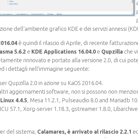
zione dell’ambiente grafico KDE e dei servizi annessi (KD
016.04
è quindi il rilascio di Aprile, di recente fatturazio
asma 5.6.2
e
KDE Applications 16.04.0
e
Qupzilla
che v
amente rinnovato e portato alla versione 2.0, di cui pot
ed i dettagli nell’immagine seguente:
ser Qupzilla 2.0 in azione su KaOS 2016.04.
 altri aggiornamenti software, non si possono non menzion
Linux 4.4.5
, Mesa 11.2.1, Pulseaudio 8.0 and Mariadb 10
 ICU 57.1, Xorg-server 1.18.3, gstreamer 1.8.0, Libarchiv
ller del sistema,
Calamares, è arrivato al rilascio 2.2.1
ed