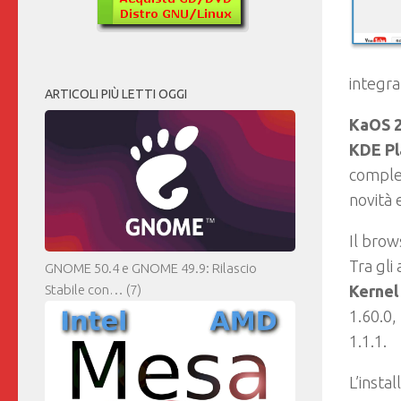
integra
ARTICOLI PIÙ LETTI OGGI
KaOS 2
KDE Pl
complet
novità 
Il brow
Tra gli
GNOME 50.4 e GNOME 49.9: Rilascio
Stabile con…
(7)
Kernel 
1.60.0,
1.1.1.
L’insta