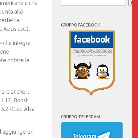
americane e che
Cer
punta alla
perfetta
GRUPPO FACEBOOK
E Apps ecc.).
ne che integra
iene
ete notare le
are anche il
.1.12, Boost
e 3.2RC ed Alsa
GRUPPO TELEGRAM
 aggiunge un