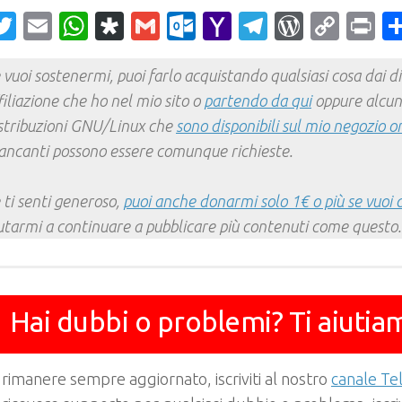
acebook
Twitter
Email
WhatsApp
Diaspora
Gmail
Outlook.com
Yahoo
Telegram
WordPr
Cop
Pr
Mail
Link
 vuoi sostenermi, puoi farlo acquistando qualsiasi cosa dai div
filiazione che ho nel mio sito o
partendo da qui
oppure alcun
stribuzioni GNU/Linux che
sono disponibili sul mio negozio o
ncanti possono essere comunque richieste.
 ti senti generoso,
puoi anche donarmi solo 1€ o più se vuoi 
utarmi a continuare a pubblicare più contenuti come questo.
Hai dubbi o problemi? Ti aiutia
 rimanere sempre aggiornato, iscriviti al nostro
canale T