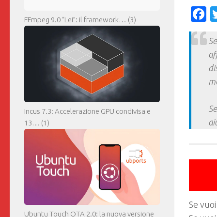
F
FFmpeg 9.0 “Lei”: il framework…
(3)
Se
af
di
ma
Se
Incus 7.3: Accelerazione GPU condivisa e
ai
13…
(1)
Se vuoi
Ubuntu Touch OTA 2.0: la nuova versione