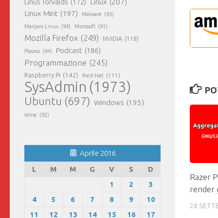
Linux
(207)
Linus Torvalds
(172)
Linux Mint
(197)
Malware
(93)
Manjaro Linux
(94)
Microsoft
(91)
Mozilla Firefox
(249)
NVIDIA
(118)
Podcast
(186)
Plasma
(94)
Programmazione
(245)
Raspberry Pi
(142)
Red Hat
(111)
SysAdmin
(1973)
PO
Ubuntu
(697)
Windows
(195)
Wine
(92)
Aprile 2016
L
M
M
G
V
S
D
Razer P
1
2
3
render 
4
5
6
7
8
9
10
28 SETT
11
12
13
14
15
16
17