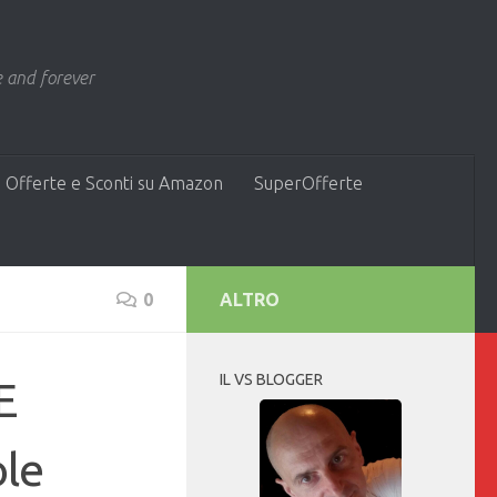
 and forever
 Offerte e Sconti su Amazon
SuperOfferte
0
ALTRO
IL VS BLOGGER
E
ole