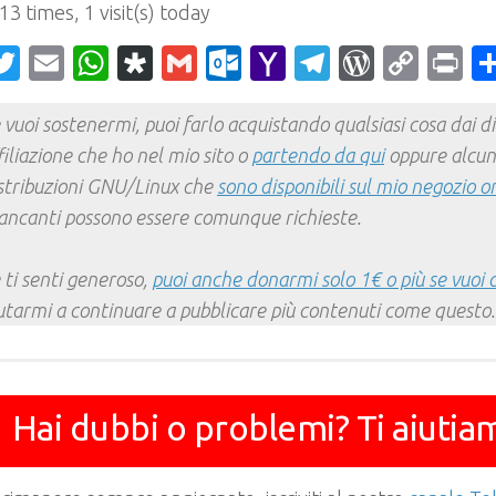
 13 times, 1 visit(s) today
acebook
Twitter
Email
WhatsApp
Diaspora
Gmail
Outlook.com
Yahoo
Telegram
WordPr
Cop
Pr
Mail
Link
 vuoi sostenermi, puoi farlo acquistando qualsiasi cosa dai div
filiazione che ho nel mio sito o
partendo da qui
oppure alcun
stribuzioni GNU/Linux che
sono disponibili sul mio negozio o
ncanti possono essere comunque richieste.
 ti senti generoso,
puoi anche donarmi solo 1€ o più se vuoi 
utarmi a continuare a pubblicare più contenuti come questo.
Hai dubbi o problemi? Ti aiutia