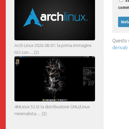
Sa
comm
Questo s
Arch Linux 2026.08.01: la prima immagine
derivati
ISO con…
(2)
4MLinux 52.0: la distribuzione GNU/Linux
minimalista…
(2)