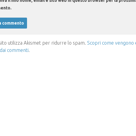
lva il mio nome, email e sito web in questo browser per la prossim
ento.
ito utilizza Akismet per ridurre lo spam.
Scopri come vengono el
 dai commenti
.