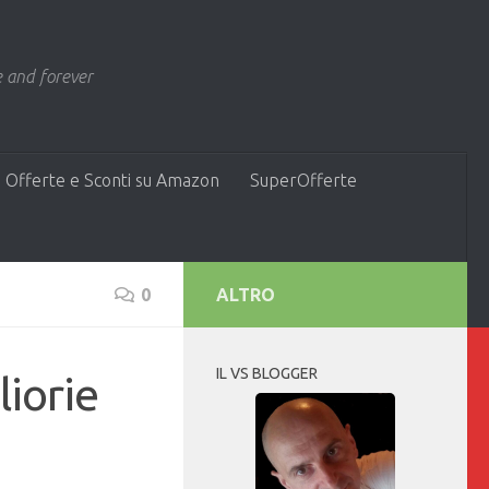
 and forever
 Offerte e Sconti su Amazon
SuperOfferte
0
ALTRO
IL VS BLOGGER
liorie