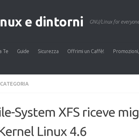
ux e dintorni
GNU/Linux for everyone
a Te
Guide
Sicurezza
Offrimi un Caffè!
Promozioni,
 CATEGORIA
File-System XFS riceve mig
Kernel Linux 4.6