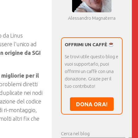
Alessandro Magnaterra
o da Linus
sere l’unico ad
OFFRIMI UN CAFFÈ
in origine da SGI
Se trovi utile questo blog e
vuoi supportarlo, puoi
offrirmi un caffè con una
i
migliorie per il
donazione. Grazie per il
problemi diretti
tuo contributo!
duplicate nei nodi
azione del codice
DONA ORA!
di ri-montaggio,
lti altri fix che
Cerca nel blog