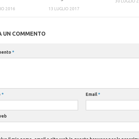
30 LUGLIO 
IO 2016
13 LUGLIO 2017
A UN COMMENTO
mento
*
e
*
Email
*
web