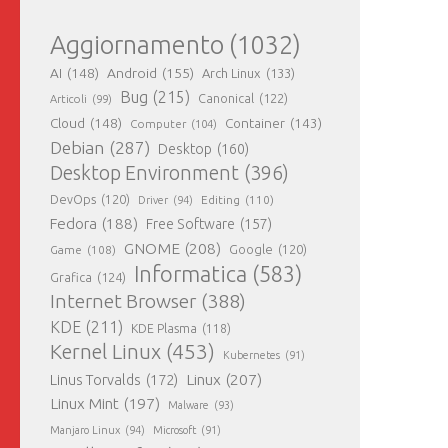
Aggiornamento
(1032)
AI
(148)
Android
(155)
Arch Linux
(133)
Bug
(215)
Canonical
(122)
Articoli
(99)
Cloud
(148)
Container
(143)
Computer
(104)
Debian
(287)
Desktop
(160)
Desktop Environment
(396)
DevOps
(120)
Editing
(110)
Driver
(94)
Fedora
(188)
Free Software
(157)
GNOME
(208)
Google
(120)
Game
(108)
Informatica
(583)
Grafica
(124)
Internet Browser
(388)
KDE
(211)
KDE Plasma
(118)
Kernel Linux
(453)
Kubernetes
(91)
Linux
(207)
Linus Torvalds
(172)
Linux Mint
(197)
Malware
(93)
Manjaro Linux
(94)
Microsoft
(91)