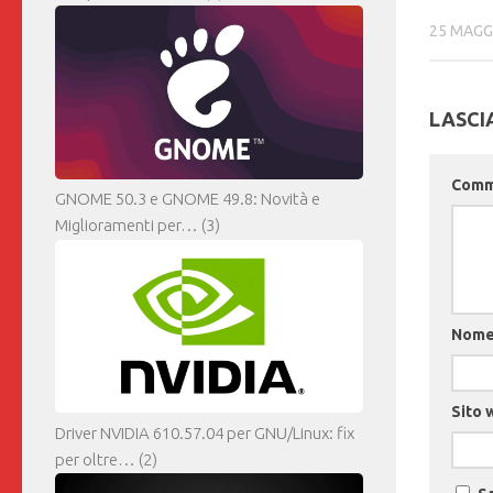
25 MAGG
LASCI
Com
GNOME 50.3 e GNOME 49.8: Novità e
Miglioramenti per…
(3)
Nom
Sito 
Driver NVIDIA 610.57.04 per GNU/Linux: fix
per oltre…
(2)