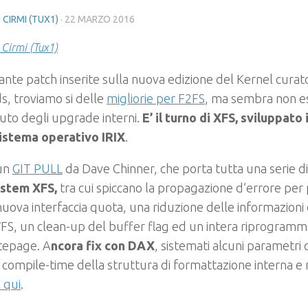
 CIRMI (TUX1)
·
22 MARZO 2016
 Cirmi (Tux1)
tante patch inserite sulla nuova edizione del Kernel curat
s, troviamo si delle
migliorie per F2FS
, ma sembra non es
uto degli upgrade interni.
E’ il turno di XFS, sviluppato 
sistema operativo IRIX
.
 un
GIT PULL
da Dave Chinner, che porta tutta una serie d
ystem XFS,
tra cui spiccano la propagazione d’errore per 
 nuova interfaccia quota, una riduzione delle informazioni 
FS, un clean-up del buffer flag ed un intera riprogramm
tepage. A
ncora fix con DAX
, sistemati alcuni parametri 
a compile-time della struttura di formattazione interna e mo
 qui
.