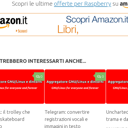
Scopri le ultime
offerte per Raspberry
su
TREBBERO INTERESSARTI ANCHE...
0
0
 il trolley che
Telegram: convertire
Uncharted 
 skateboard
registrazioni vocali e
trama e da
o
immagini in testo