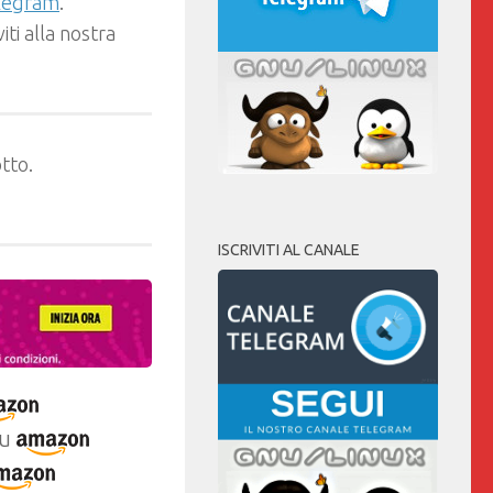
elegram
.
ti alla nostra
tto.
ISCRIVITI AL CANALE
u