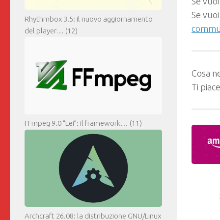
Se vuoi
Se vuoi
Rhythmbox 3.5: il nuovo aggiornamento
commun
del player…
(12)
Cosa ne
Ti piac
FFmpeg 9.0 “Lei”: il framework…
(11)
Archcraft 26.08: la distribuzione GNU/Linux