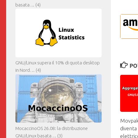
basata…
(4)
GNU/Linux supera il 10% di quota desktop
PO
in Nord…
(4)
Movpak:
diventa
MocaccinoOS 26.08: la distribuzione
elettric
GNU/Linux basata…
(3)