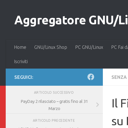
Salta al contenuto
Aggregatore GNU/Lin
Home
GNU/Linux Shop
PC GNU/Linux
PC Fai d
Iscriviti
SEGUICI:
SENZA
ARTICOLO SUCCESSIVO
Il 
PayDay 2 rilasciato – gratis fino al 31
Marzo
su 
ARTICOLO PRECEDENTE