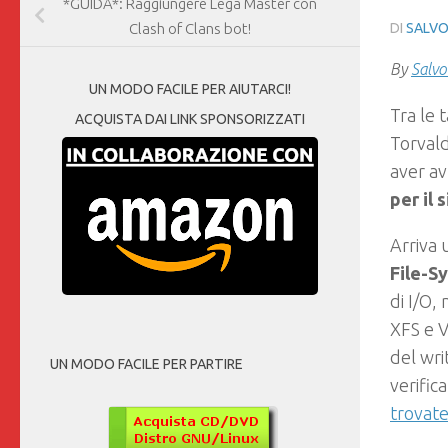
*GUIDA*: Raggiungere Lega Master con
DI
SALVO
Clash of Clans bot!
By
Salvo
UN MODO FACILE PER AIUTARCI!
Tra le 
ACQUISTA DAI LINK SPONSORIZZATI
Torvald
aver av
per il 
Arriva
File-S
di I/O,
XFS e V
del wri
UN MODO FACILE PER PARTIRE
verific
trovate