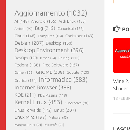
Aggiornamento
(1032)
AI
(148)
Android
(155)
Arch Linux
(133)
Bug
(215)
Canonical
(122)
PO
Articoli
(99)
Cloud
(148)
Container
(143)
Computer
(104)
Debian
(287)
Desktop
(160)
Desktop Environment
(396)
DevOps
(120)
Editing
(110)
Driver
(94)
Fedora
(188)
Free Software
(157)
GNOME
(208)
Google
(120)
Game
(108)
Informatica
(583)
Grafica
(124)
Wine 2.
Internet Browser
(388)
Shader 
KDE
(211)
KDE Plasma
(118)
18 FEBB
Kernel Linux
(453)
Kubernetes
(91)
Linux
(207)
Linus Torvalds
(172)
Linux Mint
(197)
Malware
(93)
Manjaro Linux
(94)
Microsoft
(91)
LASCI