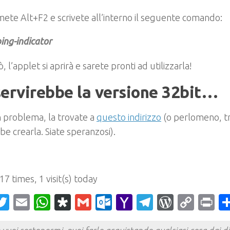
ete Alt+F2 e scrivete all’interno il seguente comando:
ing-indicator
ò, l’applet si aprirà e sarete pronti ad utilizzarla!
servirebbe la versione 32bit…
 problema, la trovate a
questo indirizzo
(o perlomeno, t
e crearla. Siate speranzosi).
 17 times, 1 visit(s) today
acebook
Twitter
Email
WhatsApp
Diaspora
Gmail
Outlook.com
Yahoo
Telegram
WordPr
Cop
Pr
Mail
Link