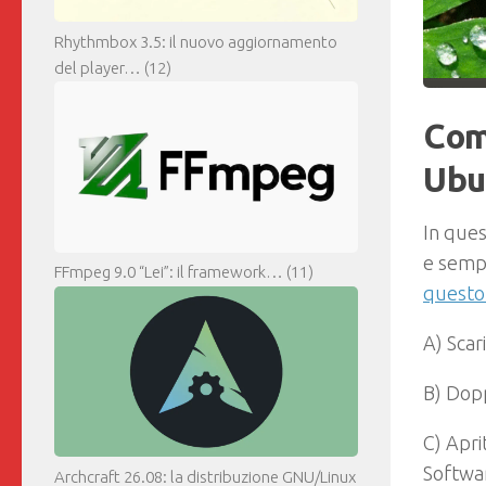
Rhythmbox 3.5: il nuovo aggiornamento
del player…
(12)
Come
Ubu
In ques
e sempl
FFmpeg 9.0 “Lei”: il framework…
(11)
questo 
A) Scar
B) Dopp
C) Apri
Softwar
Archcraft 26.08: la distribuzione GNU/Linux