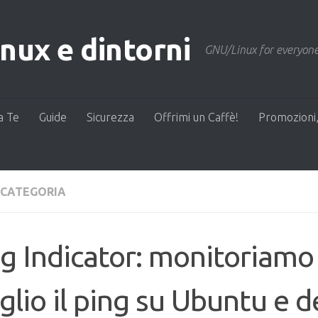
ux e dintorni
GNU/Linux for everyone
a Te
Guide
Sicurezza
Offrimi un Caffè!
Promozioni,
 CATEGORIA
g Indicator: monitoriamo 
lio il ping su Ubuntu e d