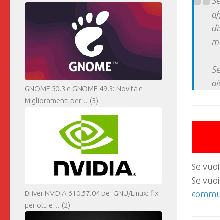
Se
af
di
ma
Se
ai
GNOME 50.3 e GNOME 49.8: Novità e
Miglioramenti per…
(3)
Se vuoi
Se vuoi
commun
Driver NVIDIA 610.57.04 per GNU/Linux: fix
per oltre…
(2)