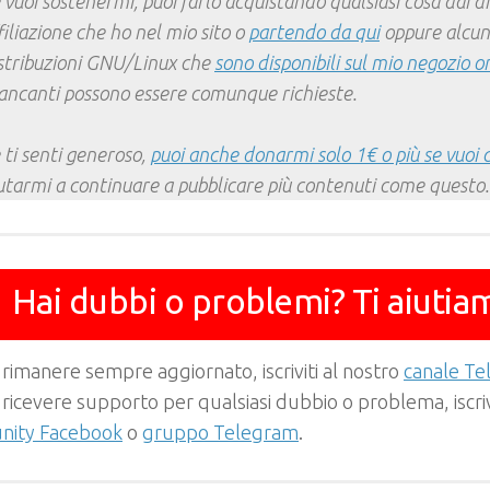
 vuoi sostenermi, puoi farlo acquistando qualsiasi cosa dai div
filiazione che ho nel mio sito o
partendo da qui
oppure alcun
stribuzioni GNU/Linux che
sono disponibili sul mio negozio o
ncanti possono essere comunque richieste.
 ti senti generoso,
puoi anche donarmi solo 1€ o più se vuoi 
utarmi a continuare a pubblicare più contenuti come questo.
Hai dubbi o problemi? Ti aiutia
 rimanere sempre aggiornato, iscriviti al nostro
canale T
 ricevere supporto per qualsiasi dubbio o problema, iscrivi
ity Facebook
o
gruppo Telegram
.