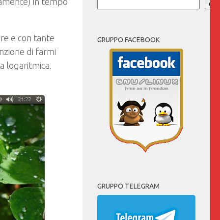
neamente) in tempo
Cer
re e con tante
GRUPPO FACEBOOK
zione di farmi
a logaritmica.
GRUPPO TELEGRAM