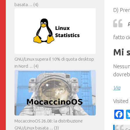
basata…
(4)
D) Prem
p
fatto ci
Mi 
GNU/Linux supera il 10% di quota desktop
Nessun
in Nord…
(4)
dovrebb
Via
Visited
F
MocaccinoOS 26.08: la distribuzione
GNU/Linux basata…
(3)