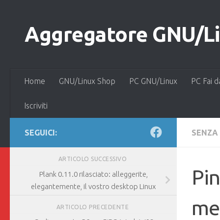
Salta al contenuto
Aggregatore GNU/Lin
Home
GNU/Linux Shop
PC GNU/Linux
PC Fai d
Iscriviti
SEGUICI:
SENZA
ARTICOLO SUCCESSIVO
Pin
Plank 0.11.0 rilasciato: alleggerite,
elegantemente, il vostro desktop Linux
meg
ARTICOLO PRECEDENTE