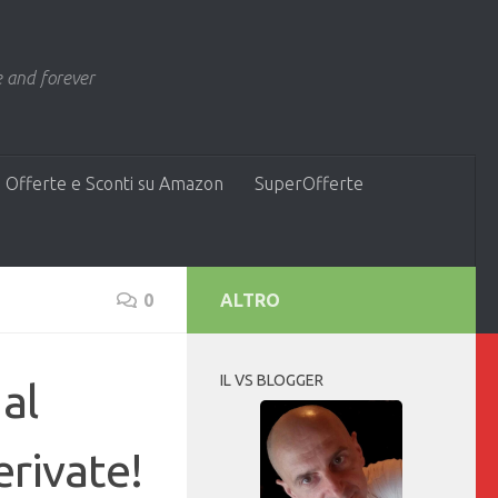
 and forever
 Offerte e Sconti su Amazon
SuperOfferte
0
ALTRO
IL VS BLOGGER
al
erivate!