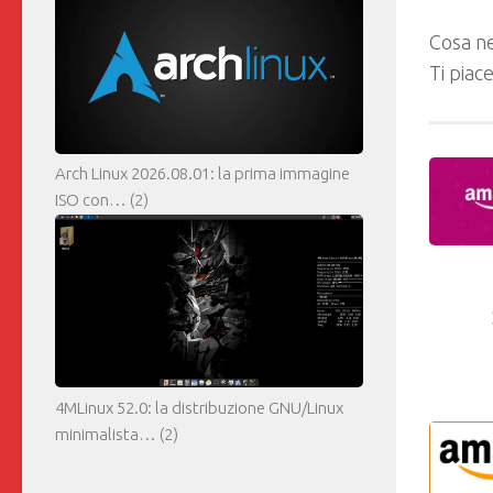
Cosa ne
Ti piac
Arch Linux 2026.08.01: la prima immagine
ISO con…
(2)
4MLinux 52.0: la distribuzione GNU/Linux
minimalista…
(2)