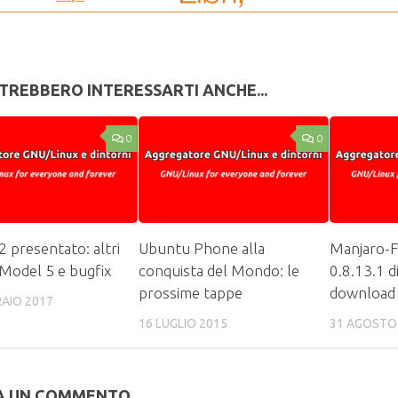
TREBBERO INTERESSARTI ANCHE...
0
0
2 presentato: altri
Ubuntu Phone alla
Manjaro-F
Model 5 e bugfix
conquista del Mondo: le
0.8.13.1 di
prossime tappe
download
RAIO 2017
16 LUGLIO 2015
31 AGOSTO
A UN COMMENTO