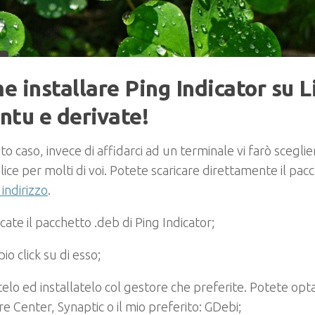
 installare Ping Indicator su L
ntu e derivate!
to caso, invece di affidarci ad un terminale vi farò sceglie
ice per molti di voi. Potete scaricare direttamente il pac
indirizzo
.
icate il pacchetto .deb di Ping Indicator;
io click su di esso;
telo ed installatelo col gestore che preferite. Potete o
e Center, Synaptic o il mio preferito: GDebi;