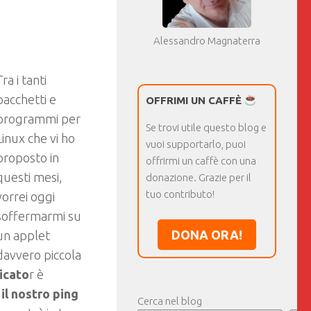
Alessandro Magnaterra
Tra i tanti
pacchetti e
OFFRIMI UN CAFFÈ
programmi per
Se trovi utile questo blog e
Linux che vi ho
vuoi supportarlo, puoi
proposto in
offrirmi un caffè con una
questi mesi,
donazione. Grazie per il
tuo contributo!
vorrei oggi
soffermarmi su
DONA ORA!
un applet
davvero piccola
icato
r è
il nostro ping
Cerca nel blog