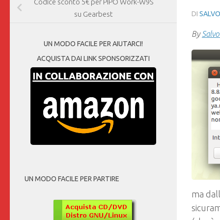
Codice sconto 5€ per PiPO Work-W9S
DI
SALVO
su Gearbest
By
Salvo
UN MODO FACILE PER AIUTARCI!
ACQUISTA DAI LINK SPONSORIZZATI
UN MODO FACILE PER PARTIRE
ma dall
sicuram