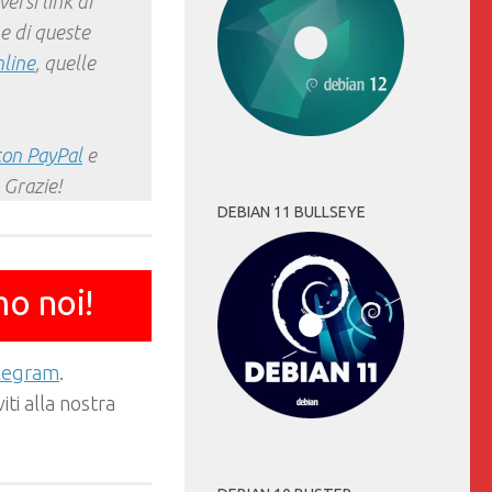
ersi link di
e di queste
nline
, quelle
con PayPal
e
 Grazie!
DEBIAN 11 BULLSEYE
mo noi!
elegram
.
ti alla nostra