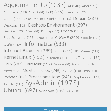
Aggiornamento
(1037)
AI
(148)
Android
(155)
Bug
(215)
Arch Linux
(133)
Canonical
(122)
Articoli
(99)
Debian
(287)
Cloud
(148)
Container
(143)
Computer
(104)
Desktop Environment
(397)
Desktop
(163)
Fedora
(188)
DevOps
(120)
Editing
(110)
Driver
(95)
GNOME
(209)
Free Software
(157)
Game
(108)
Google
(120)
Informatica
(583)
Grafica
(125)
Internet Browser
(389)
KDE
(211)
KDE Plasma
(118)
Kernel Linux
(453)
Linus Torvalds
(172)
Kubernetes
(91)
Linux
(207)
Linux Mint
(197)
Malware
(93)
Manjaro Linux
(94)
Mozilla Firefox
(249)
NVIDIA
(118)
Microsoft
(91)
Plasma
(94)
Programmazione
(245)
Podcast
(186)
Raspberry Pi
(142)
SysAdmin
(1975)
Red Hat
(111)
Ubuntu
(697)
Windows
(195)
Wine
(92)
Marzo 2016