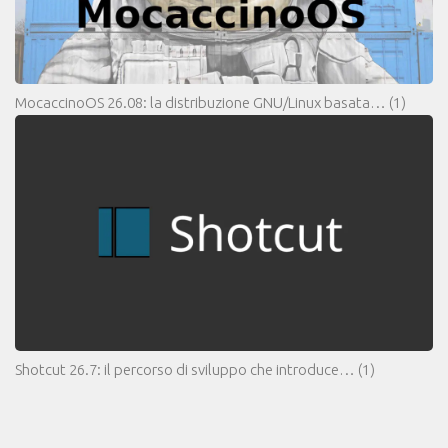
MocaccinoOS 26.08: la distribuzione GNU/Linux basata…
(1)
Shotcut 26.7: il percorso di sviluppo che introduce…
(1)