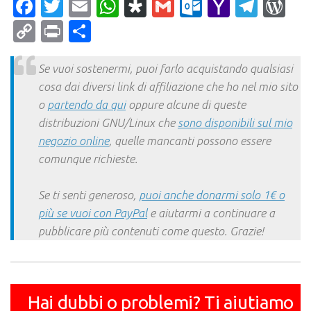
Facebook
Twitter
Email
WhatsApp
Diaspora
Gmail
Outlook.c
Yahoo
Tele
Wo
Mail
Copy
Print
Condividi
Link
Se vuoi sostenermi, puoi farlo acquistando qualsiasi
cosa dai diversi link di affiliazione che ho nel mio sito
o
partendo da qui
oppure alcune di queste
distribuzioni GNU/Linux che
sono disponibili sul mio
negozio online
, quelle mancanti possono essere
comunque richieste.
Se ti senti generoso,
puoi anche donarmi solo 1€ o
più se vuoi con PayPal
e aiutarmi a continuare a
pubblicare più contenuti come questo. Grazie!
Hai dubbi o problemi? Ti aiutiamo