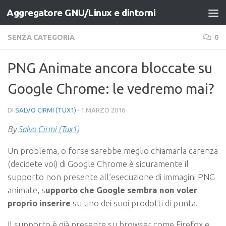
Aggregatore GNU/Linux e dintorni
Salta al contenuto
SENZA CATEGORIA
0
PNG Animate ancora bloccate su
Google Chrome: le vedremo mai?
DI
SALVO CIRMI (TUX1)
·
1 MARZO 2016
By
Salvo Cirmi (Tux1)
Un problema, o forse sarebbe meglio chiamarla carenza
(decidete voi) di Google Chrome è sicuramente il
supporto non presente all’esecuzione di immagini PNG
animate, s
upporto che Google sembra non voler
proprio inserire
su uno dei suoi prodotti di punta.
Il supporto è già presente su browser come Firefox e