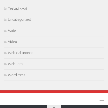
Testati x voi
Uncategorized
Varie
Video
Web dal mondo
WebCam
WordPress