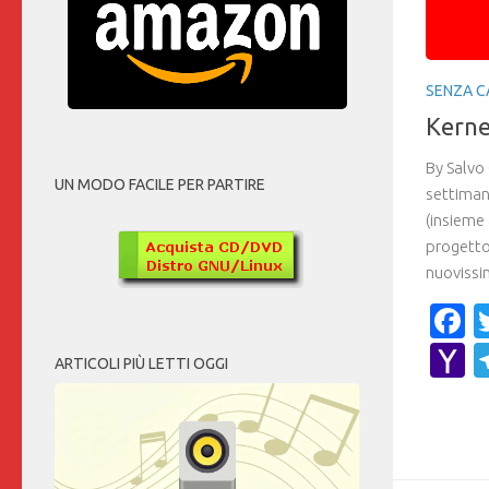
SENZA C
Kernel
By Salvo
UN MODO FACILE PER PARTIRE
settiman
(insieme 
progetto
nuovissi
F
Y
ARTICOLI PIÙ LETTI OGGI
M