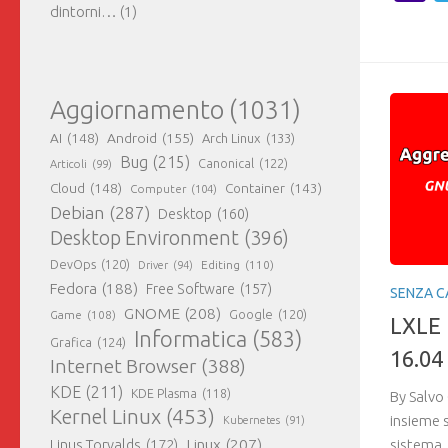
M
dintorni…
(1)
Aggiornamento
(1031)
AI
(148)
Android
(155)
Arch Linux
(133)
Bug
(215)
Canonical
(122)
Articoli
(99)
Cloud
(148)
Container
(143)
Computer
(104)
Debian
(287)
Desktop
(160)
Desktop Environment
(396)
DevOps
(120)
Editing
(110)
Driver
(94)
Fedora
(188)
Free Software
(157)
SENZA C
GNOME
(208)
Google
(120)
Game
(108)
LXLE 1
Informatica
(583)
Grafica
(124)
16.04
Internet Browser
(388)
KDE
(211)
KDE Plasma
(118)
By Salvo 
Kernel Linux
(453)
insieme s
Kubernetes
(91)
Linux
(207)
Linus Torvalds
(172)
sistema,