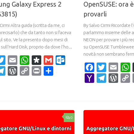
ng Galaxy Express 2
OpenSUSE: ora è 
3815)
provarli
Cirmi Altra guida (scritta da me, ci
By Salvo Cirmi Ricordate l
recisarlo) che da tanto non si faceva
parlammo insieme delle al
ul sito. Ve la presento dopo mesi di
NEON per provare i più re
 sull’Hard Disk, proprio da dove l’ho...
su OpenSUSE Tumbleweed 
novità non sembrano fermar
acebook
Twitter
Email
WhatsApp
Diaspora
Gmail
Outlook.com
Faceboo
Twitte
Ema
ahoo
Telegram
WordPress
Copy
Print
Condividi
Yahoo
Teleg
Wor
ail
Link
Mail
0