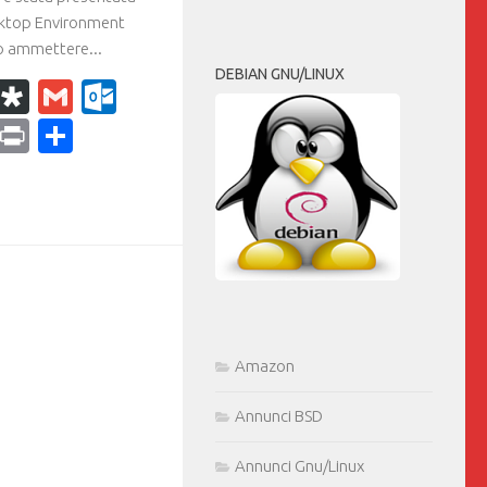
sktop Environment
 ammettere...
DEBIAN GNU/LINUX
k
r
il
WhatsApp
Diaspora
Gmail
Outlook.com
ram
dPress
Copy
Print
Condividi
Link
Amazon
Annunci BSD
Annunci Gnu/Linux