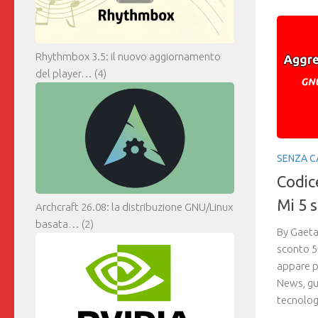
Rhythmbox 3.5: il nuovo aggiornamento
del player…
(4)
SENZA C
Codic
Mi 5 
Archcraft 26.08: la distribuzione GNU/Linux
basata…
(2)
By Gaeta
sconto 5
appare p
News, gu
tecnolog