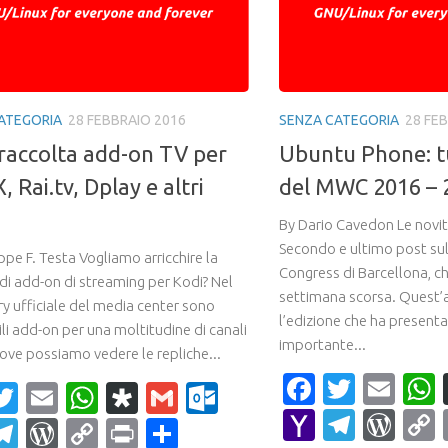
ATEGORIA
28 FEBBRAIO 2016
SENZA CATEGORIA
28 FE
 raccolta add-on TV per
Ubuntu Phone: tu
 Rai.tv, Dplay e altri
del MWC 2016 – 
By Dario Cavedon Le novit
Secondo e ultimo post su
pe F. Testa Vogliamo arricchire la
Congress di Barcellona, che
 di add-on di streaming per Kodi? Nel
settimana scorsa. Quest’
ry ufficiale del media center sono
l’edizione che ha presenta
li add-on per una moltitudine di canali
importante...
dove possiamo vedere le repliche...
Faceboo
Twitte
Ema
acebook
Twitter
Email
WhatsApp
Diaspora
Gmail
Outlook.com
Yahoo
Teleg
Wor
ahoo
Telegram
WordPress
Copy
Print
Condividi