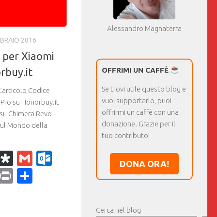
Alessandro Magnaterra
BBRAIO 2016
 per Xiaomi
rbuy.it
OFFRIMI UN CAFFÈ
Se trovi utile questo blog e
articolo Codice
vuoi supportarlo, puoi
 Pro su Honorbuy.it
offrirmi un caffè con una
 su Chimera Revo –
donazione. Grazie per il
sul Mondo della
tuo contributo!
k
r
il
WhatsApp
Diaspora
Gmail
Outlook.com
DONA ORA!
ram
dPress
Copy
Print
Condividi
Link
Cerca nel blog