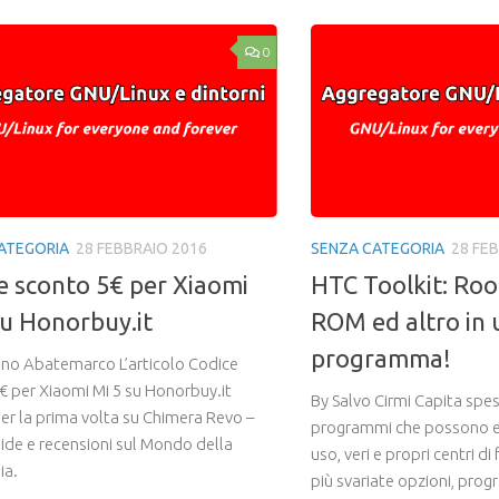
0
ATEGORIA
28 FEBBRAIO 2016
SENZA CATEGORIA
28 FE
e sconto 5€ per Xiaomi
HTC Toolkit: Roo
su Honorbuy.it
ROM ed altro in 
programma!
no Abatemarco L’articolo Codice
€ per Xiaomi Mi 5 su Honorbuy.it
By Salvo Cirmi Capita spes
er la prima volta su Chimera Revo –
programmi che possono ess
ide e recensioni sul Mondo della
uso, veri e propri centri di
ia.
più svariate opzioni, pro