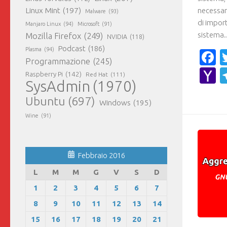
Linux Mint
(197)
necessar
Malware
(93)
di impor
Manjaro Linux
(94)
Microsoft
(91)
sistema..
Mozilla Firefox
(249)
NVIDIA
(118)
Podcast
(186)
Plasma
(94)
F
Programmazione
(245)
Y
Raspberry Pi
(142)
Red Hat
(111)
SysAdmin
(1970)
M
Ubuntu
(697)
Windows
(195)
Wine
(91)
Febbraio 2016
L
M
M
G
V
S
D
1
2
3
4
5
6
7
8
9
10
11
12
13
14
15
16
17
18
19
20
21