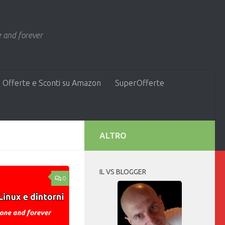
 and forever
 Offerte e Sconti su Amazon
SuperOfferte
ALTRO
IL VS BLOGGER
0