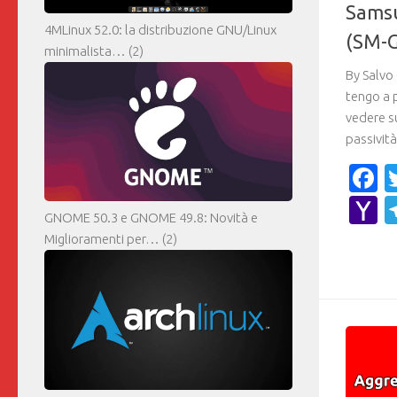
Samsu
4MLinux 52.0: la distribuzione GNU/Linux
(SM-G
minimalista…
(2)
By Salvo 
tengo a p
vedere s
passività
F
Y
GNOME 50.3 e GNOME 49.8: Novità e
M
Miglioramenti per…
(2)