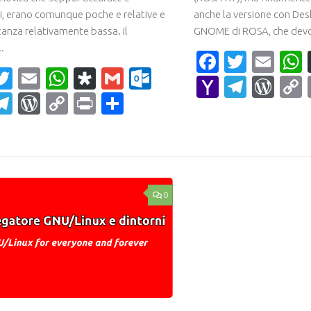
i, erano comunque poche e relative e
anche la versione con De
tanza relativamente bassa. Il
GNOME di ROSA, che devo
.
Faceboo
Twitte
Ema
acebook
Twitter
Email
WhatsApp
Diaspora
Gmail
Outlook.com
Yahoo
Teleg
Wor
ahoo
Telegram
WordPress
Copy
Print
Condividi
Mail
ail
Link
0