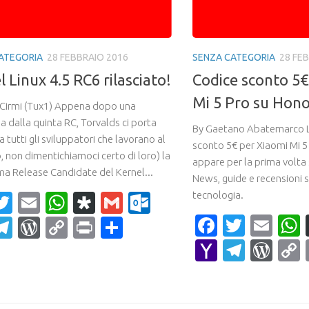
ATEGORIA
28 FEBBRAIO 2016
SENZA CATEGORIA
28 FE
 Linux 4.5 RC6 rilasciato!
Codice sconto 5€
Mi 5 Pro su Hono
 Cirmi (Tux1) Appena dopo una
a dalla quinta RC, Torvalds ci porta
By Gaetano Abatemarco L’
a tutti gli sviluppatori che lavorano al
sconto 5€ per Xiaomi Mi 5
, non dimentichiamoci certo di loro) la
appare per la prima volta
ma Release Candidate del Kernel...
News, guide e recensioni 
tecnologia.
acebook
Twitter
Email
WhatsApp
Diaspora
Gmail
Outlook.com
Faceboo
Twitte
Ema
ahoo
Telegram
WordPress
Copy
Print
Condividi
ail
Link
Yahoo
Teleg
Wor
Mail