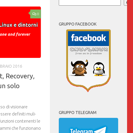
Cer
0
GRUPPO FACEBOOK
BBRAIO 2016
t, Recovery,
un solo
so di visionare
GRUPPO TELEGRAM
ere definiti muli-
 funzioni contenenti le
grammi che funzionano