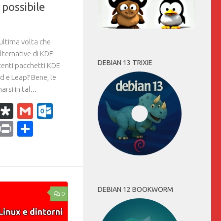
possibile
’ultima volta che
ternative di KDE
DEBIAN 13 TRIXIE
centi pacchetti KDE
e Leap? Bene, le
si in tal...
k
r
il
WhatsApp
Diaspora
Gmail
Outlook.com
ram
dPress
Copy
Print
Condividi
Link
DEBIAN 12 BOOKWORM
0