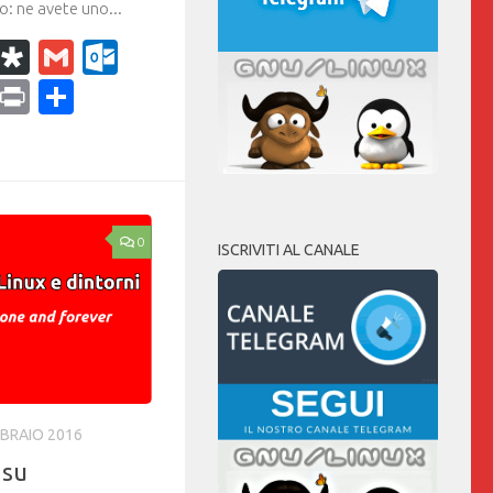
o: ne avete uno...
k
r
il
WhatsApp
Diaspora
Gmail
Outlook.com
ram
dPress
Copy
Print
Condividi
Link
0
ISCRIVITI AL CANALE
BBRAIO 2016
 su