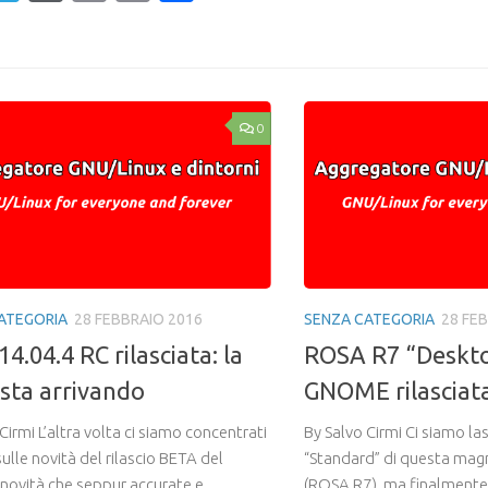
Mail
ail
Link
0
ATEGORIA
28 FEBBRAIO 2016
SENZA CATEGORIA
28 FE
4.04.4 RC rilasciata: la
ROSA R7 “Deskto
 sta arrivando
GNOME rilasciat
Cirmi L’altra volta ci siamo concentrati
By Salvo Cirmi Ci siamo las
ulle novità del rilascio BETA del
“Standard” di questa magni
 novità che seppur accurate e
(ROSA R7), ma finalmente