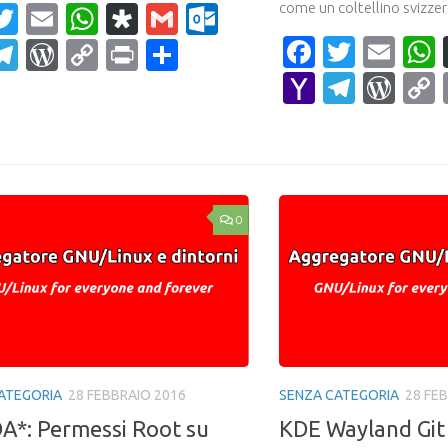
come un coltellino svizzer
acebook
Twitter
Email
WhatsApp
Diaspora
Gmail
Outlook.com
Faceboo
Twitte
Ema
ahoo
Telegram
WordPress
Copy
Print
Condividi
ail
Link
Yahoo
Teleg
Wor
Mail
0
ATEGORIA
28 FEBBRAIO 2016
SENZA CATEGORIA
28 FE
A*: Permessi Root su
KDE Wayland Git