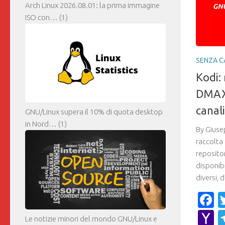
Arch Linux 2026.08.01: la prima immagine
ISO con…
(1)
SENZA C
Kodi:
DMAX,
canali
GNU/Linux supera il 10% di quota desktop
in Nord…
(1)
By Giusep
raccolta
reposito
disponibi
diversi, 
F
Y
Le notizie minori del mondo GNU/Linux e