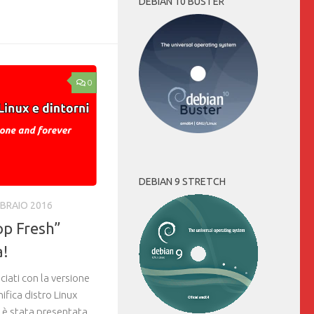
Link
DEBIAN 10 BUSTER
0
DEBIAN 9 STRETCH
BBRAIO 2016
p Fresh”
a!
ciati con la versione
fica distro Linux
 è stata presentata