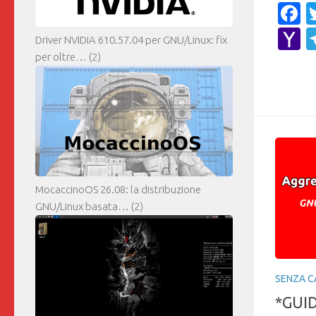
F
Y
Driver NVIDIA 610.57.04 per GNU/Linux: fix
M
per oltre…
(2)
MocaccinoOS 26.08: la distribuzione
GNU/Linux basata…
(2)
SENZA C
*GUID