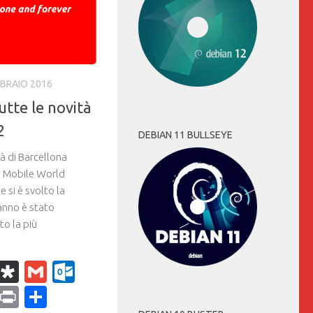
BBRAIO 2016
tte le novità
2
DEBIAN 11 BULLSEYE
à di Barcellona
l Mobile World
 si è svolto la
anno è stato
to la più
k
r
il
WhatsApp
Diaspora
Gmail
Outlook.com
ram
dPress
Copy
Print
Condividi