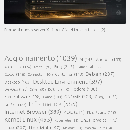
Frame: il nuovo server X11 per GNU/Linux scritto…
(2)
Aggiornamento
(1039)
AI
(148)
Android
(155)
Bug
(215)
Arch Linux
(134)
Canonical
(122)
Articoli
(99)
Debian
(287)
Cloud
(148)
Container
(143)
Computer
(104)
Desktop Environment
(397)
Desktop
(163)
Fedora
(188)
DevOps
(120)
Editing
(110)
Driver
(95)
GNOME
(209)
Free Software
(158)
Game
(108)
Google
(120)
Informatica
(585)
Grafica
(125)
Internet Browser
(389)
KDE
(211)
KDE Plasma
(118)
Kernel Linux
(453)
Linus Torvalds
(172)
Kubernetes
(91)
Linux
(207)
Linux Mint
(197)
Malware
(93)
Manjaro Linux
(94)