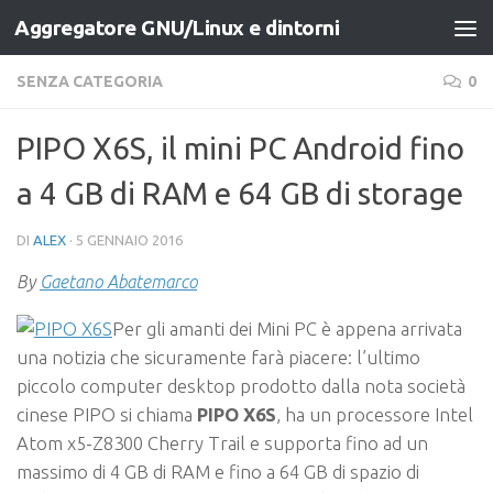
Aggregatore GNU/Linux e dintorni
Salta al contenuto
SENZA CATEGORIA
0
PIPO X6S, il mini PC Android fino
a 4 GB di RAM e 64 GB di storage
DI
ALEX
·
5 GENNAIO 2016
By
Gaetano Abatemarco
Per gli amanti dei Mini PC è appena arrivata
una notizia che sicuramente farà piacere: l’ultimo
piccolo computer desktop prodotto dalla nota società
cinese PIPO si chiama
PIPO X6S
, ha un processore Intel
Atom x5-Z8300 Cherry Trail e supporta fino ad un
massimo di 4 GB di RAM e fino a 64 GB di spazio di