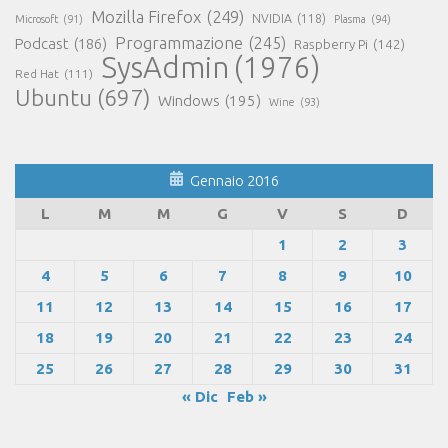
Mozilla Firefox
(249)
NVIDIA
(118)
Microsoft
(91)
Plasma
(94)
Programmazione
(245)
Podcast
(186)
Raspberry Pi
(142)
SysAdmin
(1976)
Red Hat
(111)
Ubuntu
(697)
Windows
(195)
Wine
(93)
Gennaio 2016
L
M
M
G
V
S
D
1
2
3
4
5
6
7
8
9
10
11
12
13
14
15
16
17
18
19
20
21
22
23
24
25
26
27
28
29
30
31
« Dic
Feb »