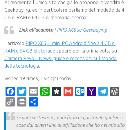
Al momento l’unico sito che già lo propone in vendita è
Geekbuying, ed in particolare parliamo del modello da 4
GB di RAM e 64 GB di memoria interna:
Link all’acquisto
|
PIPO X6S su Geekbuying
L’articolo
PIPO X6S, il mini PC Android fino a 4 GB di
RAM e 64 GB di storage
appare per la prima volta su
Chimera Revo – News, guide e recensioni sul Mondo
della tecnologia
.
Visited 19 times, 1 visit(s) today
Facebook
Twitter
Email
WhatsApp
Diaspora
Gmail
Outlook.c
Yahoo
Tele
Wo
Mail
Copy
Print
Condividi
Link
Se vuoi sostenermi, puoi farlo acquistando qualsiasi
cosa dai diversi link di affiliazione che ho nel mio sito