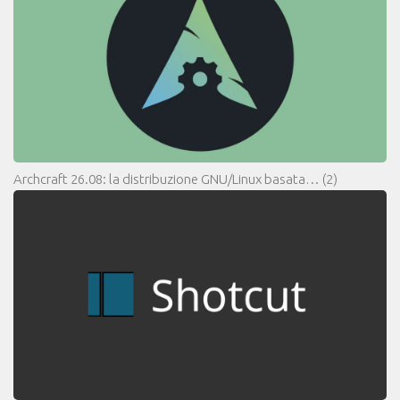
Archcraft 26.08: la distribuzione GNU/Linux basata…
(2)