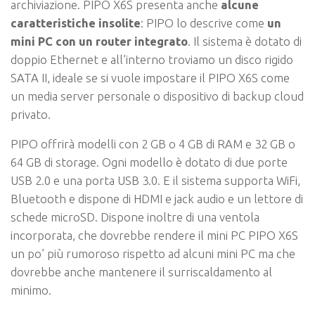
archiviazione. PIPO X6S presenta anche
alcune
caratteristiche insolite
: PIPO lo descrive come
un
mini PC con un router integrato
. Il sistema è dotato di
doppio Ethernet e all’interno troviamo un disco rigido
SATA II, ideale se si vuole impostare il PIPO X6S come
un media server personale o dispositivo di backup cloud
privato.
PIPO offrirà modelli con 2 GB o 4 GB di RAM e 32 GB o
64 GB di storage. Ogni modello è dotato di due porte
USB 2.0 e una porta USB 3.0. E il sistema supporta WiFi,
Bluetooth e dispone di HDMI e jack audio e un lettore di
schede microSD. Dispone inoltre di una ventola
incorporata, che dovrebbe rendere il mini PC PIPO X6S
un po’ più rumoroso rispetto ad alcuni mini PC ma che
dovrebbe anche mantenere il surriscaldamento al
minimo.