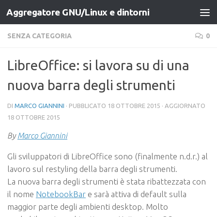
Aggregatore GNU/Linux e dintorni
Salta al contenuto
SENZA CATEGORIA
0
LibreOffice: si lavora su di una
nuova barra degli strumenti
DI
MARCO GIANNINI
· PUBBLICATO
18 OTTOBRE 2015
· AGGIORNATO
18 OTTOBRE 2015
By
Marco Giannini
Gli sviluppatori di LibreOffice sono (finalmente n.d.r.) al
lavoro sul restyling della barra degli strumenti.
La nuova barra degli strumenti è stata ribattezzata con
il nome
NotebookBar
e sarà attiva di default sulla
maggior parte degli ambienti desktop. Molto