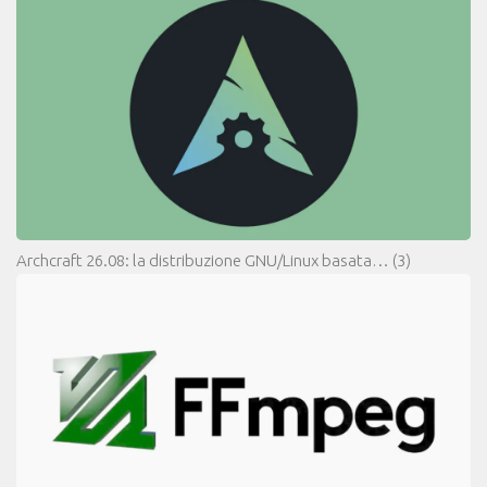
Archcraft 26.08: la distribuzione GNU/Linux basata…
(3)