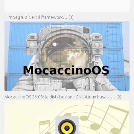
FFmpeg 9.0 “Lei”: il framework…
(3)
MocaccinoOS 26.08: la distribuzione GNU/Linux basata…
(2)