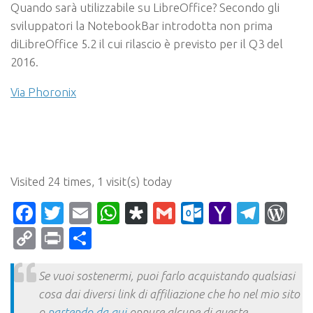
Quando sarà utilizzabile su LibreOffice?
Secondo gli
sviluppatori la NotebookBar introdotta non prima
di
LibreOffice 5.2
il cui rilascio è previsto per il
Q3 del
2016
.
Via Phoronix
Visited 24 times, 1 visit(s) today
Facebook
Twitter
Email
WhatsApp
Diaspora
Gmail
Outlook.c
Yahoo
Tele
Wo
Mail
Copy
Print
Condividi
Link
Se vuoi sostenermi, puoi farlo acquistando qualsiasi
cosa dai diversi link di affiliazione che ho nel mio sito
o
partendo da qui
oppure alcune di queste