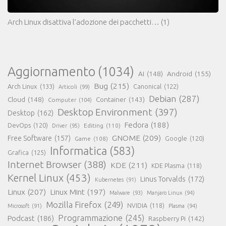
Arch Linux disattiva l’adozione dei pacchetti…
(1)
Aggiornamento
(1034)
AI
(148)
Android
(155)
Bug
(215)
Arch Linux
(133)
Canonical
(122)
Articoli
(99)
Debian
(287)
Cloud
(148)
Container
(143)
Computer
(104)
Desktop Environment
(397)
Desktop
(162)
Fedora
(188)
DevOps
(120)
Editing
(110)
Driver
(95)
GNOME
(209)
Free Software
(157)
Game
(108)
Google
(120)
Informatica
(583)
Grafica
(125)
Internet Browser
(388)
KDE
(211)
KDE Plasma
(118)
Kernel Linux
(453)
Linus Torvalds
(172)
Kubernetes
(91)
Linux
(207)
Linux Mint
(197)
Malware
(93)
Manjaro Linux
(94)
Mozilla Firefox
(249)
NVIDIA
(118)
Microsoft
(91)
Plasma
(94)
Programmazione
(245)
Podcast
(186)
Raspberry Pi
(142)