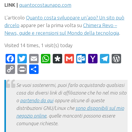
LINK |
quantocostaunapp.com
L’articolo
Quanto costa sviluppare un’app? Un sito può
dircelo
appare per la prima volta su
Chimera Revo –
News, guide e recensioni sul Mondo della tecnologia
.
Visited 14 times, 1 visit(s) today
Facebook
Twitter
Email
WhatsApp
Diaspora
Gmail
Outlook.c
Yahoo
Tele
Wo
Mail
Copy
Print
Condividi
Link
Se vuoi sostenermi, puoi farlo acquistando qualsiasi
cosa dai diversi link di affiliazione che ho nel mio sito
o
partendo da qui
oppure alcune di queste
distribuzioni GNU/Linux che
sono disponibili sul mio
negozio online
, quelle mancanti possono essere
comunque richieste.