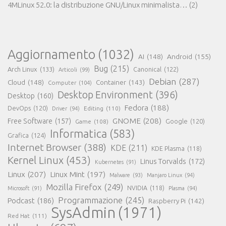
4MLinux 52.0: la distribuzione GNU/Linux minimalista…
(2)
Aggiornamento
(1032)
AI
(148)
Android
(155)
Bug
(215)
Arch Linux
(133)
Canonical
(122)
Articoli
(99)
Debian
(287)
Cloud
(148)
Container
(143)
Computer
(104)
Desktop Environment
(396)
Desktop
(160)
Fedora
(188)
DevOps
(120)
Editing
(110)
Driver
(94)
GNOME
(208)
Free Software
(157)
Google
(120)
Game
(108)
Informatica
(583)
Grafica
(124)
Internet Browser
(388)
KDE
(211)
KDE Plasma
(118)
Kernel Linux
(453)
Linus Torvalds
(172)
Kubernetes
(91)
Linux
(207)
Linux Mint
(197)
Malware
(93)
Manjaro Linux
(94)
Mozilla Firefox
(249)
NVIDIA
(118)
Microsoft
(91)
Plasma
(94)
Programmazione
(245)
Podcast
(186)
Raspberry Pi
(142)
SysAdmin
(1971)
Red Hat
(111)