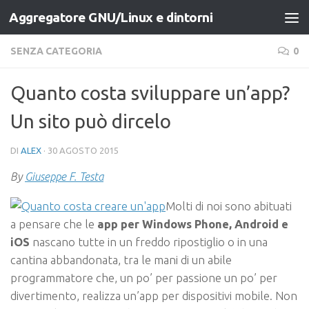
Aggregatore GNU/Linux e dintorni
Salta al contenuto
SENZA CATEGORIA
0
Quanto costa sviluppare un’app?
Un sito può dircelo
DI
ALEX
·
30 AGOSTO 2015
By
Giuseppe F. Testa
Molti di noi sono abituati
a pensare che le
app per Windows Phone, Android e
iOS
nascano tutte in un freddo ripostiglio o in una
cantina abbandonata, tra le mani di un abile
programmatore che, un po’ per passione un po’ per
divertimento, realizza un’app per dispositivi mobile. Non